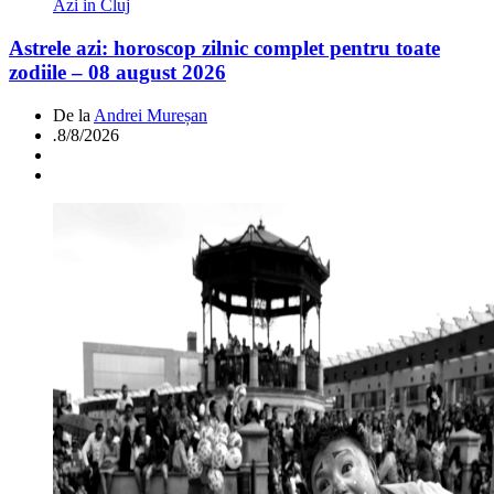
Azi in Cluj
Astrele azi: horoscop zilnic complet pentru toate
zodiile – 08 august 2026
De la
Andrei Mureșan
.
8/8/2026