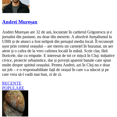
Andrei Mureșan
Andrei Mureșan are 32 de ani, locuiește în cartierul Grigorescu și e
jurnalist din pasiune, nu doar din meserie. A absolvit Jurnalismul la
UBB și de atunci a fost nelipsit din peisajul media local. Îl recunoști
ușor prin centrul orașului – are mereu un carnețel în buzunar, un aer
atent și o cafea de la vreo cafenea locală în mână. Scrie clar, fără
floricele, dar cu empatie. E interesat de tot ce mișcă în Cluj: inițiative
civice, proiecte urbanistice, dar și povești aparent banale care spun
multe despre spiritul orașului. Pentru Andrei, azi în Cluj nu e doar
un job – e o responsabilitate față de orașul în care s-a născut și pe
care vrea să-l vadă mai bun, zi de zi.
RECENTE
POPULARE