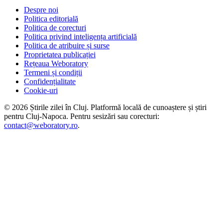
Despre noi
Politica editorială
Politica de corecturi
Politica privind inteligența artificială
Politica de atribuire și surse
Proprietatea publicației
Rețeaua Weboratory
Termeni și condiții
Confidențialitate
Cookie-uri
©
2026
Știrile zilei în Cluj
. Platformă locală de cunoaștere și știri
pentru
Cluj-Napoca
. Pentru sesizări sau corecturi:
contact@weboratory.ro
.