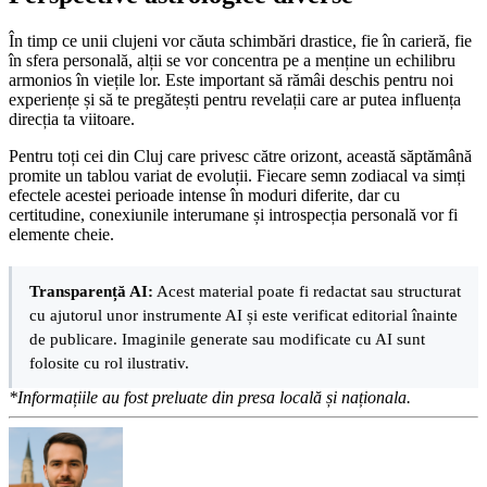
În timp ce unii clujeni vor căuta schimbări drastice, fie în carieră, fie
în sfera personală, alții se vor concentra pe a menține un echilibru
armonios în viețile lor. Este important să rămâi deschis pentru noi
experiențe și să te pregătești pentru revelații care ar putea influența
direcția ta viitoare.
Pentru toți cei din Cluj care privesc către orizont, această săptămână
promite un tablou variat de evoluții. Fiecare semn zodiacal va simți
efectele acestei perioade intense în moduri diferite, dar cu
certitudine, conexiunile interumane și introspecția personală vor fi
elemente cheie.
Transparență AI:
Acest material poate fi redactat sau structurat
cu ajutorul unor instrumente AI și este verificat editorial înainte
de publicare. Imaginile generate sau modificate cu AI sunt
folosite cu rol ilustrativ.
*Informațiile au fost preluate din presa locală și naționala.