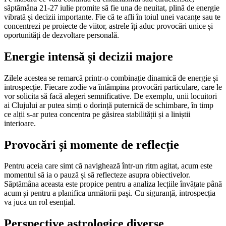
săptămâna 21-27 iulie promite să fie una de neuitat, plină de energie
vibrată și decizii importante. Fie că te afli în toiul unei vacanțe sau te
concentrezi pe proiecte de viitor, astrele îți aduc provocări unice și
oportunități de dezvoltare personală.
Energie intensă și decizii majore
Zilele acestea se remarcă printr-o combinație dinamică de energie și
introspecție. Fiecare zodie va întâmpina provocări particulare, care le
vor solicita să facă alegeri semnificative. De exemplu, unii locuitori
ai Clujului ar putea simți o dorință puternică de schimbare, în timp
ce alții s-ar putea concentra pe găsirea stabilității și a liniștii
interioare.
Provocări și momente de reflecție
Pentru aceia care simt că navighează într-un ritm agitat, acum este
momentul să ia o pauză și să reflecteze asupra obiectivelor.
Săptămâna aceasta este propice pentru a analiza lecțiile învățate până
acum și pentru a planifica următorii pași. Cu siguranță, introspecția
va juca un rol esențial.
Perspective astrologice diverse