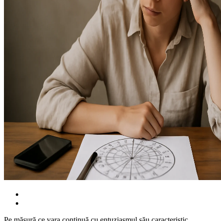
Pe măsură ce vara continuă cu entuziasmul său caracteristic,