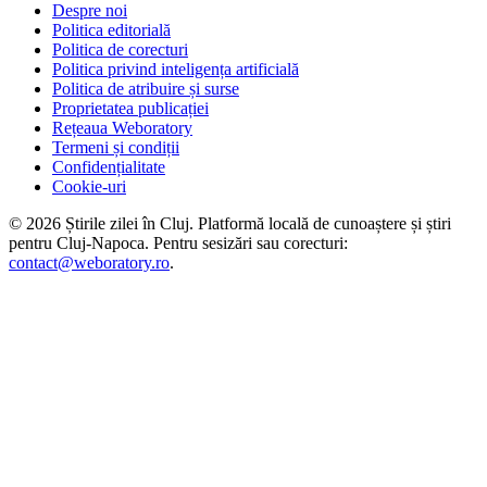
Despre noi
Politica editorială
Politica de corecturi
Politica privind inteligența artificială
Politica de atribuire și surse
Proprietatea publicației
Rețeaua Weboratory
Termeni și condiții
Confidențialitate
Cookie-uri
©
2026
Știrile zilei în Cluj
. Platformă locală de cunoaștere și știri
pentru
Cluj-Napoca
. Pentru sesizări sau corecturi:
contact@weboratory.ro
.