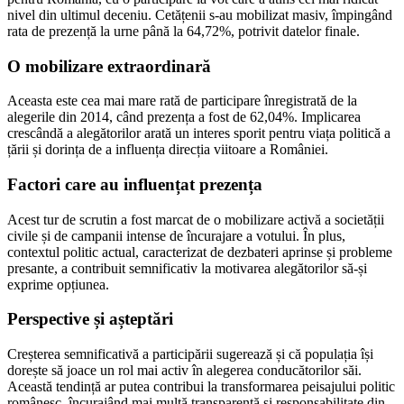
nivel din ultimul deceniu. Cetățenii s-au mobilizat masiv, împingând
rata de prezență la urne până la 64,72%, potrivit datelor finale.
O mobilizare extraordinară
Aceasta este cea mai mare rată de participare înregistrată de la
alegerile din 2014, când prezența a fost de 62,04%. Implicarea
crescândă a alegătorilor arată un interes sporit pentru viața politică a
țării și dorința de a influența direcția viitoare a României.
Factori care au influențat prezența
Acest tur de scrutin a fost marcat de o mobilizare activă a societății
civile și de campanii intense de încurajare a votului. În plus,
contextul politic actual, caracterizat de dezbateri aprinse și probleme
presante, a contribuit semnificativ la motivarea alegătorilor să-și
exprime opțiunea.
Perspective și așteptări
Creșterea semnificativă a participării sugerează și că populația își
dorește să joace un rol mai activ în alegerea conducătorilor săi.
Această tendință ar putea contribui la transformarea peisajului politic
românesc, încurajând mai multă transparență și responsabilitate din