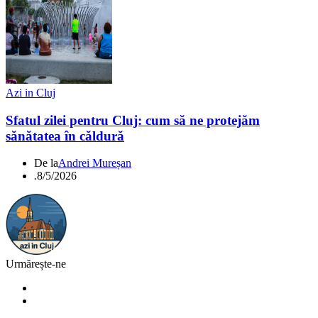
Azi in Cluj
Sfatul zilei pentru Cluj: cum să ne protejăm
sănătatea în căldură
De la
Andrei Mureșan
.
8/5/2026
Urmărește-ne