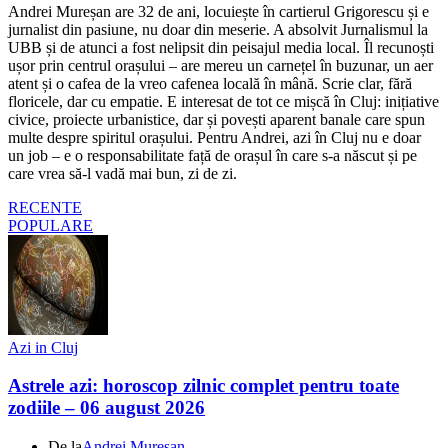
Andrei Mureșan are 32 de ani, locuiește în cartierul Grigorescu și e
jurnalist din pasiune, nu doar din meserie. A absolvit Jurnalismul la
UBB și de atunci a fost nelipsit din peisajul media local. Îl recunoști
ușor prin centrul orașului – are mereu un carnețel în buzunar, un aer
atent și o cafea de la vreo cafenea locală în mână. Scrie clar, fără
floricele, dar cu empatie. E interesat de tot ce mișcă în Cluj: inițiative
civice, proiecte urbanistice, dar și povești aparent banale care spun
multe despre spiritul orașului. Pentru Andrei, azi în Cluj nu e doar
un job – e o responsabilitate față de orașul în care s-a născut și pe
care vrea să-l vadă mai bun, zi de zi.
RECENTE
POPULARE
Azi in Cluj
Astrele azi: horoscop zilnic complet pentru toate
zodiile – 06 august 2026
De la
Andrei Mureșan