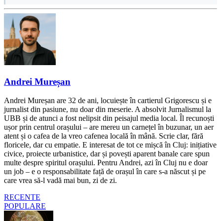
Andrei Mureșan
Andrei Mureșan are 32 de ani, locuiește în cartierul Grigorescu și e
jurnalist din pasiune, nu doar din meserie. A absolvit Jurnalismul la
UBB și de atunci a fost nelipsit din peisajul media local. Îl recunoști
ușor prin centrul orașului – are mereu un carnețel în buzunar, un aer
atent și o cafea de la vreo cafenea locală în mână. Scrie clar, fără
floricele, dar cu empatie. E interesat de tot ce mișcă în Cluj: inițiative
civice, proiecte urbanistice, dar și povești aparent banale care spun
multe despre spiritul orașului. Pentru Andrei, azi în Cluj nu e doar
un job – e o responsabilitate față de orașul în care s-a născut și pe
care vrea să-l vadă mai bun, zi de zi.
RECENTE
POPULARE