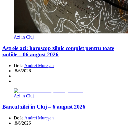
Azi in Cluj
Astrele azi: horoscop zilnic complet pentru toate
zodiile – 06 august 2026
De la
Andrei Mureșan
.
8/6/2026
Azi in Cluj
Bancul zilei în Cluj – 6 august 2026
De la
Andrei Mureșan
.
8/6/2026