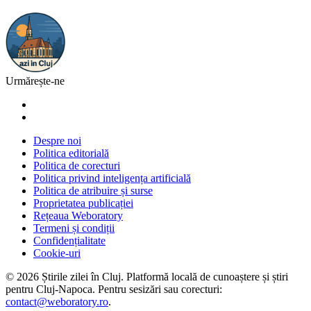
Urmărește-ne
Despre noi
Politica editorială
Politica de corecturi
Politica privind inteligența artificială
Politica de atribuire și surse
Proprietatea publicației
Rețeaua Weboratory
Termeni și condiții
Confidențialitate
Cookie-uri
©
2026
Știrile zilei în Cluj
. Platformă locală de cunoaștere și știri
pentru
Cluj-Napoca
. Pentru sesizări sau corecturi:
contact@weboratory.ro
.