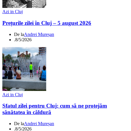
Azi in Cluj
Prețurile zilei în Cluj – 5 august 2026
De la
Andrei Mureșan
.
8/5/2026
Azi in Cluj
Sfatul zilei pentru Cluj: cum să ne protejăm
sănătatea în căldură
De la
Andrei Mureșan
.
8/5/2026