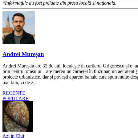
*Informațiile au fost preluate din presa locală și naționala.
Andrei Mureșan
Andrei Mureșan are 32 de ani, locuiește în cartierul Grigorescu și e jur
prin centrul orașului – are mereu un carnețel în buzunar, un aer atent și 
proiecte urbanistice, dar și povești aparent banale care spun multe despr
mai bun, zi de zi.
RECENTE
POPULARE
Azi in Cluj