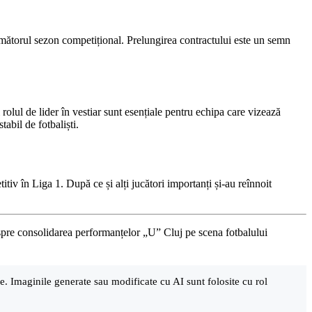
rmătorul sezon competițional. Prelungirea contractului este un semn
rolul de lider în vestiar sunt esențiale pentru echipa care vizează
abil de fotbaliști.
tiv în Liga 1. După ce și alți jucători importanți și-au reînnoit
spre consolidarea performanțelor „U” Cluj pe scena fotbalului
are. Imaginile generate sau modificate cu AI sunt folosite cu rol