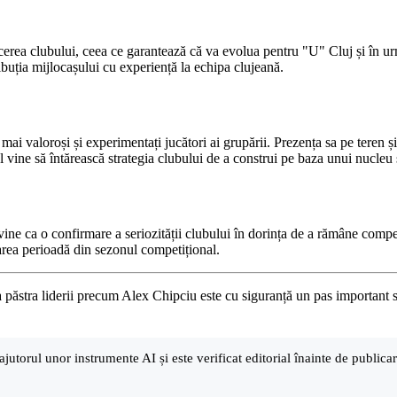
cerea clubului, ceea ce garantează că va evolua pentru "U" Cluj și în u
tribuția mijlocașului cu experiență la echipa clujeană.
ai valoroși și experimentați jucători ai grupării. Prezența sa pe teren și 
vine să întărească strategia clubului de a construi pe baza unui nucleu st
vine ca o confirmare a seriozității clubului în dorința de a rămâne competi
rea perioadă din sezonul competițional.
păstra liderii precum Alex Chipciu este cu siguranță un pas important 
ajutorul unor instrumente AI și este verificat editorial înainte de public