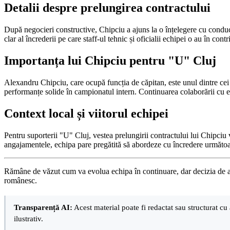
Detalii despre prelungirea contractului
După negocieri constructive, Chipciu a ajuns la o înțelegere cu condu
clar al încrederii pe care staff-ul tehnic și oficialii echipei o au în con
Importanța lui Chipciu pentru "U" Cluj
Alexandru Chipciu, care ocupă funcția de căpitan, este unul dintre cei m
performanțe solide în campionatul intern. Continuarea colaborării cu el 
Context local și viitorul echipei
Pentru suporterii "U" Cluj, vestea prelungirii contractului lui Chipciu 
angajamentele, echipa pare pregătită să abordeze cu încredere următoa
Rămâne de văzut cum va evolua echipa în continuare, dar decizia de a 
românesc.
Transparență AI:
Acest material poate fi redactat sau structurat cu 
ilustrativ.