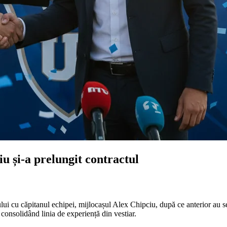
u și-a prelungit contractul
i cu căpitanul echipei, mijlocașul Alex Chipciu, după ce anterior au semn
 consolidând linia de experiență din vestiar.