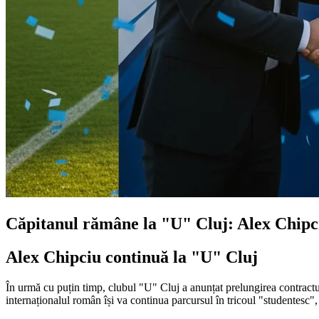
Căpitanul rămâne la "U" Cluj: Alex Chipci
Alex Chipciu continuă la "U" Cluj
În urmă cu puțin timp, clubul "U" Cluj a anunțat prelungirea contractulu
internaționalul român își va continua parcursul în tricoul "studentesc",