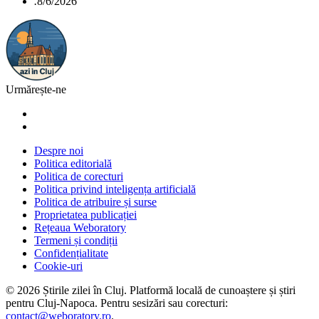
.
8/6/2026
Urmărește-ne
Despre noi
Politica editorială
Politica de corecturi
Politica privind inteligența artificială
Politica de atribuire și surse
Proprietatea publicației
Rețeaua Weboratory
Termeni și condiții
Confidențialitate
Cookie-uri
©
2026
Știrile zilei în Cluj
. Platformă locală de cunoaștere și știri
pentru
Cluj-Napoca
. Pentru sesizări sau corecturi:
contact@weboratory.ro
.