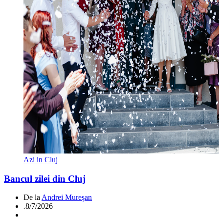
Azi in Cluj
Bancul zilei din Cluj
De la
Andrei Mureșan
.
8/7/2026