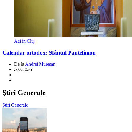
Azi in Cluj
Calendar ortodox: Sfântul Pantelimon
De la
Andrei Mureșan
.
8/7/2026
Știri Generale
Știri Generale