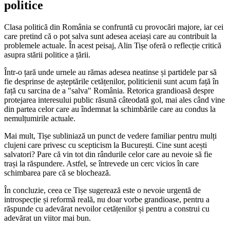
politice
Clasa politică din România se confruntă cu provocări majore, iar cei
care pretind că o pot salva sunt adesea aceiași care au contribuit la
problemele actuale. În acest peisaj, Alin Tișe oferă o reflecție critică
asupra stării politice a țării.
Într-o țară unde urnele au rămas adesea neatinse și partidele par să
fie desprinse de așteptările cetățenilor, politicienii sunt acum față în
față cu sarcina de a "salva" România. Retorica grandioasă despre
protejarea interesului public răsună câteodată gol, mai ales când vine
din partea celor care au îndemnat la schimbările care au condus la
nemulțumirile actuale.
Mai mult, Tișe subliniază un punct de vedere familiar pentru mulți
clujeni care privesc cu scepticism la București. Cine sunt acești
salvatori? Pare că vin tot din rândurile celor care au nevoie să fie
trași la răspundere. Astfel, se întrevede un cerc vicios în care
schimbarea pare că se blochează.
În concluzie, ceea ce Tișe sugerează este o nevoie urgentă de
introspecție și reformă reală, nu doar vorbe grandioase, pentru a
răspunde cu adevărat nevoilor cetățenilor și pentru a construi cu
adevărat un viitor mai bun.