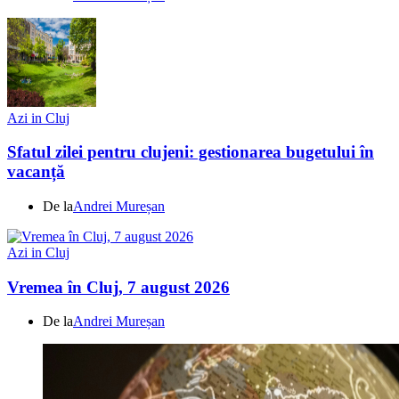
Azi in Cluj
Sfatul zilei pentru clujeni: gestionarea bugetului în
vacanță
De la
Andrei Mureșan
Azi in Cluj
Vremea în Cluj, 7 august 2026
De la
Andrei Mureșan