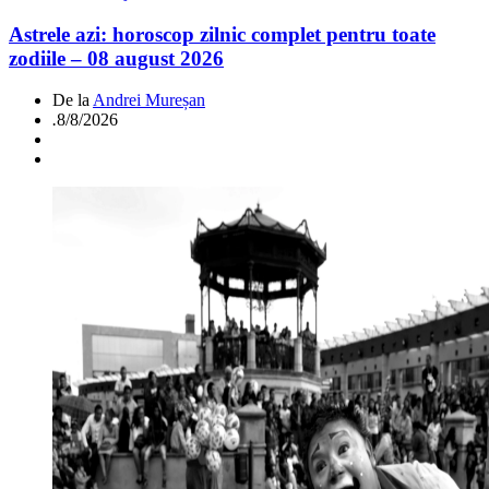
Astrele azi: horoscop zilnic complet pentru toate
zodiile – 08 august 2026
De la
Andrei Mureșan
.
8/8/2026