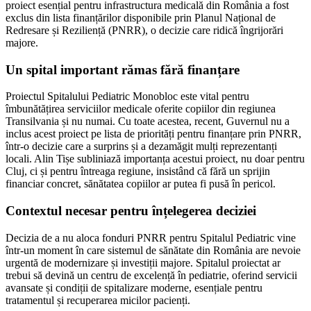
proiect esențial pentru infrastructura medicală din România a fost
exclus din lista finanțărilor disponibile prin Planul Național de
Redresare și Reziliență (PNRR), o decizie care ridică îngrijorări
majore.
Un spital important rămas fără finanțare
Proiectul Spitalului Pediatric Monobloc este vital pentru
îmbunătățirea serviciilor medicale oferite copiilor din regiunea
Transilvania și nu numai. Cu toate acestea, recent, Guvernul nu a
inclus acest proiect pe lista de priorități pentru finanțare prin PNRR,
într-o decizie care a surprins și a dezamăgit mulți reprezentanți
locali. Alin Tișe subliniază importanța acestui proiect, nu doar pentru
Cluj, ci și pentru întreaga regiune, insistând că fără un sprijin
financiar concret, sănătatea copiilor ar putea fi pusă în pericol.
Contextul necesar pentru înțelegerea deciziei
Decizia de a nu aloca fonduri PNRR pentru Spitalul Pediatric vine
într-un moment în care sistemul de sănătate din România are nevoie
urgentă de modernizare și investiții majore. Spitalul proiectat ar
trebui să devină un centru de excelență în pediatrie, oferind servicii
avansate și condiții de spitalizare moderne, esențiale pentru
tratamentul și recuperarea micilor pacienți.