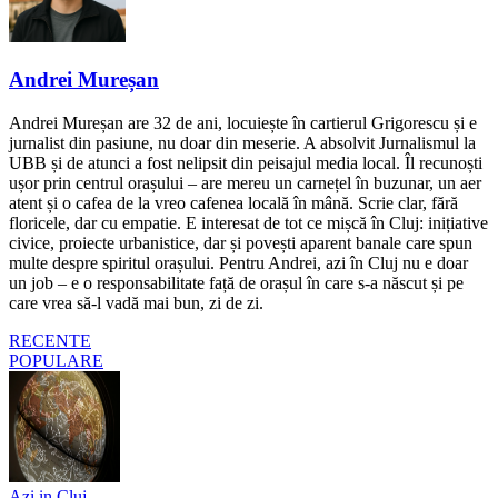
Andrei Mureșan
Andrei Mureșan are 32 de ani, locuiește în cartierul Grigorescu și e
jurnalist din pasiune, nu doar din meserie. A absolvit Jurnalismul la
UBB și de atunci a fost nelipsit din peisajul media local. Îl recunoști
ușor prin centrul orașului – are mereu un carnețel în buzunar, un aer
atent și o cafea de la vreo cafenea locală în mână. Scrie clar, fără
floricele, dar cu empatie. E interesat de tot ce mișcă în Cluj: inițiative
civice, proiecte urbanistice, dar și povești aparent banale care spun
multe despre spiritul orașului. Pentru Andrei, azi în Cluj nu e doar
un job – e o responsabilitate față de orașul în care s-a născut și pe
care vrea să-l vadă mai bun, zi de zi.
RECENTE
POPULARE
Azi in Cluj