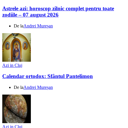
Astrele azi: horoscop zilnic complet pentru toate
zodiile – 07 august 2026
De la
Andrei Mureșan
Azi in Cluj
Calendar ortodox: Sfântul Pantelimon
De la
Andrei Mureșan
Azi in Cluj