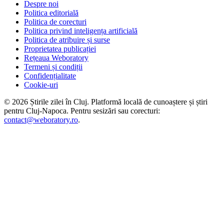
Despre noi
Politica editorială
Politica de corecturi
Politica privind inteligența artificială
Politica de atribuire și surse
Proprietatea publicației
Rețeaua Weboratory
Termeni și condiții
Confidențialitate
Cookie-uri
©
2026
Știrile zilei în Cluj
. Platformă locală de cunoaștere și știri
pentru
Cluj-Napoca
. Pentru sesizări sau corecturi:
contact@weboratory.ro
.