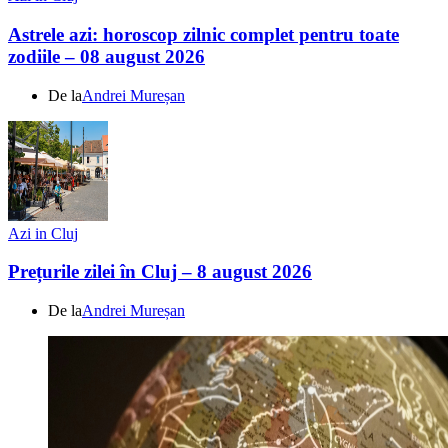
Astrele azi: horoscop zilnic complet pentru toate
zodiile – 08 august 2026
De la
Andrei Mureșan
Azi in Cluj
Prețurile zilei în Cluj – 8 august 2026
De la
Andrei Mureșan