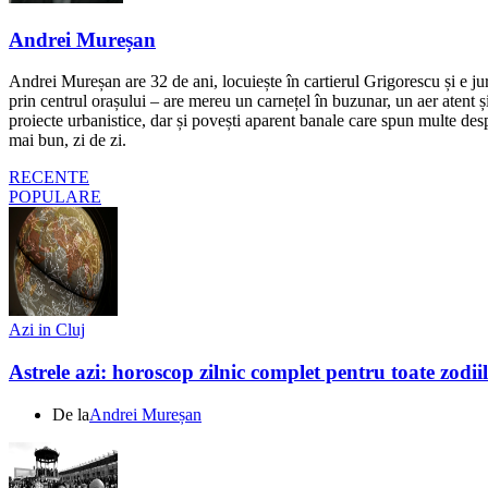
Andrei Mureșan
Andrei Mureșan are 32 de ani, locuiește în cartierul Grigorescu și e jur
prin centrul orașului – are mereu un carnețel în buzunar, un aer atent și 
proiecte urbanistice, dar și povești aparent banale care spun multe despr
mai bun, zi de zi.
RECENTE
POPULARE
Azi in Cluj
Astrele azi: horoscop zilnic complet pentru toate zodi
De la
Andrei Mureșan