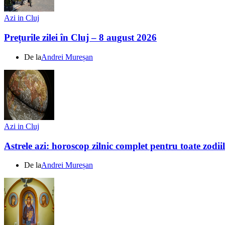
Azi in Cluj
Prețurile zilei în Cluj – 8 august 2026
De la
Andrei Mureșan
Azi in Cluj
Astrele azi: horoscop zilnic complet pentru toate zodi
De la
Andrei Mureșan