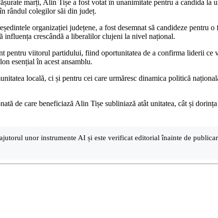
urate marți, Alin Tișe a fost votat în unanimitate pentru a candida la un
în rândul colegilor săi din județ.
edintele organizației județene, a fost desemnat să candideze pentru o fu
influența crescândă a liberalilor clujeni la nivel național.
entru viitorul partidului, fiind oportunitatea de a confirma liderii ce vo
ilon esențial în acest ansamblu.
tatea locală, ci și pentru cei care urmăresc dinamica politică națională,
tă de care beneficiază Alin Tișe subliniază atât unitatea, cât și dorința 
ajutorul unor instrumente AI și este verificat editorial înainte de public