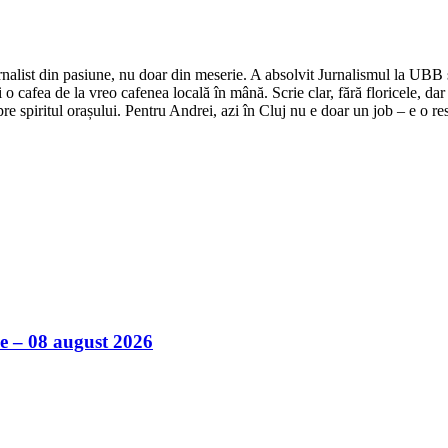
nalist din pasiune, nu doar din meserie. A absolvit Jurnalismul la UBB și 
o cafea de la vreo cafenea locală în mână. Scrie clar, fără floricele, dar 
e spiritul orașului. Pentru Andrei, azi în Cluj nu e doar un job – e o res
ile – 08 august 2026