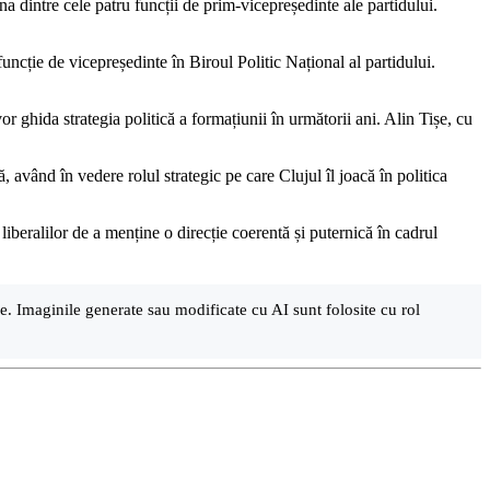
a dintre cele patru funcții de prim-vicepreședinte ale partidului.
ncție de vicepreședinte în Biroul Politic Național al partidului.
r ghida strategia politică a formațiunii în următorii ani. Alin Tișe, cu
 având în vedere rolul strategic pe care Clujul îl joacă în politica
liberalilor de a menține o direcție coerentă și puternică în cadrul
are. Imaginile generate sau modificate cu AI sunt folosite cu rol