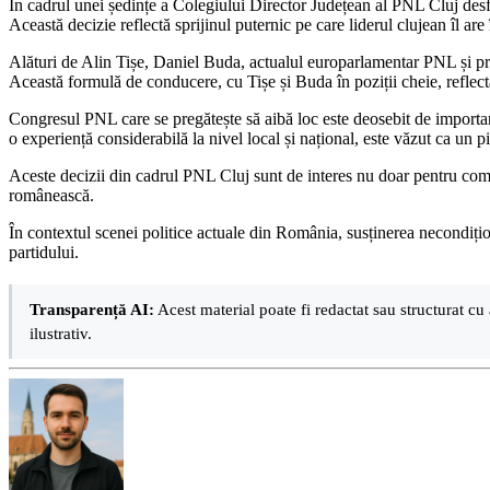
În cadrul unei ședințe a Colegiului Director Județean al PNL Cluj desfăș
Această decizie reflectă sprijinul puternic pe care liderul clujean îl are 
Alături de Alin Tișe, Daniel Buda, actualul europarlamentar PNL și preș
Această formulă de conducere, cu Tișe și Buda în poziții cheie, reflectă 
Congresul PNL care se pregătește să aibă loc este deosebit de important p
o experiență considerabilă la nivel local și național, este văzut ca un p
Aceste decizii din cadrul PNL Cluj sunt de interes nu doar pentru comuni
românească.
În contextul scenei politice actuale din România, susținerea necondiționa
partidului.
Transparență AI:
Acest material poate fi redactat sau structurat cu 
ilustrativ.