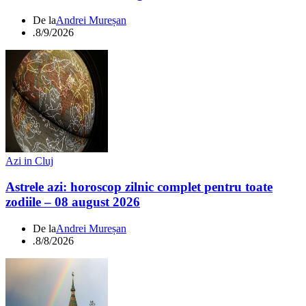
De la
Andrei Mureșan
.
8/9/2026
Azi in Cluj
Astrele azi: horoscop zilnic complet pentru toate
zodiile – 08 august 2026
De la
Andrei Mureșan
.
8/8/2026