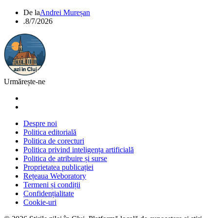
De la
Andrei Mureșan
.
8/7/2026
Urmărește-ne
Despre noi
Politica editorială
Politica de corecturi
Politica privind inteligența artificială
Politica de atribuire și surse
Proprietatea publicației
Rețeaua Weboratory
Termeni și condiții
Confidențialitate
Cookie-uri