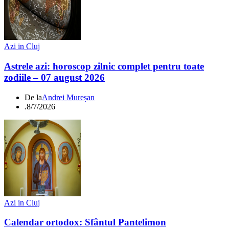
Azi in Cluj
Astrele azi: horoscop zilnic complet pentru toate
zodiile – 07 august 2026
De la
Andrei Mureșan
.
8/7/2026
Azi in Cluj
Calendar ortodox: Sfântul Pantelimon