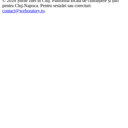
©
2026
Știrile zilei în Cluj
. Platformă locală de cunoaștere și știri
pentru
Cluj-Napoca
. Pentru sesizări sau corecturi:
contact@weboratory.ro
.