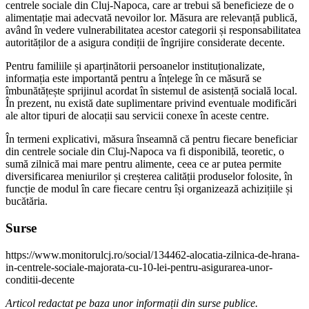
centrele sociale din Cluj-Napoca, care ar trebui să beneficieze de o
alimentație mai adecvată nevoilor lor. Măsura are relevanță publică,
având în vedere vulnerabilitatea acestor categorii și responsabilitatea
autorităților de a asigura condiții de îngrijire considerate decente.
Pentru familiile și aparținătorii persoanelor instituționalizate,
informația este importantă pentru a înțelege în ce măsură se
îmbunătățește sprijinul acordat în sistemul de asistență socială local.
În prezent, nu există date suplimentare privind eventuale modificări
ale altor tipuri de alocații sau servicii conexe în aceste centre.
În termeni explicativi, măsura înseamnă că pentru fiecare beneficiar
din centrele sociale din Cluj-Napoca va fi disponibilă, teoretic, o
sumă zilnică mai mare pentru alimente, ceea ce ar putea permite
diversificarea meniurilor și creșterea calității produselor folosite, în
funcție de modul în care fiecare centru își organizează achizițiile și
bucătăria.
Surse
https://www.monitorulcj.ro/social/134462-alocatia-zilnica-de-hrana-
in-centrele-sociale-majorata-cu-10-lei-pentru-asigurarea-unor-
conditii-decente
Articol redactat pe baza unor informații din surse publice.