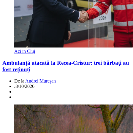
Azi in Cluj
Ambulanță atacată la Recea-Cristur: trei bărbați au
fost reținuți
De la
Andrei Mureșan
.
8/10/2026