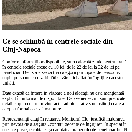
Ce se schimbă în centrele sociale din
Cluj-Napoca
Conform informațiilor disponibile, suma alocată zilnic pentru hrană
în centrele sociale crește cu 10 lei, de la 22 de lei la 32 de lei pe
beneficiar. Decizia vizează trei categorii principale de persoane:
copii, persoane cu dizabilități și vârstnici aflați în îngrijirea acestor
unități.
Data exactă de intrare în vigoare a noii alocații nu este menționată
explicit în informațiile disponibile. De asemenea, nu sunt precizate
detalii suplimentare privind actul administrativ sau instituția care a
adoptat formal această majorare.
Reprezentanții citați în relatarea Monitorul Cluj justifică majorarea
prin nevoia de a asigura „condiții decente de îngrijire”, în special în
ceea ce privește calitatea și cantitatea hranei oferite beneficiarilor. Nu