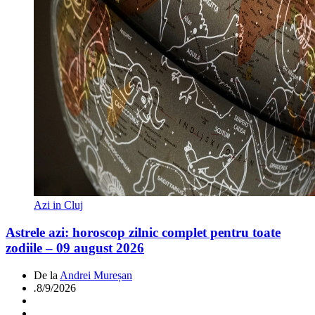
Azi in Cluj
Astrele azi: horoscop zilnic complet pentru toate
zodiile – 09 august 2026
De la
Andrei Mureșan
.
8/9/2026