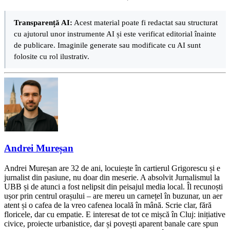
Transparență AI:
Acest material poate fi redactat sau structurat
cu ajutorul unor instrumente AI și este verificat editorial înainte
de publicare. Imaginile generate sau modificate cu AI sunt
folosite cu rol ilustrativ.
Andrei Mureșan
Andrei Mureșan are 32 de ani, locuiește în cartierul Grigorescu și e
jurnalist din pasiune, nu doar din meserie. A absolvit Jurnalismul la
UBB și de atunci a fost nelipsit din peisajul media local. Îl recunoști
ușor prin centrul orașului – are mereu un carnețel în buzunar, un aer
atent și o cafea de la vreo cafenea locală în mână. Scrie clar, fără
floricele, dar cu empatie. E interesat de tot ce mișcă în Cluj: inițiative
civice, proiecte urbanistice, dar și povești aparent banale care spun