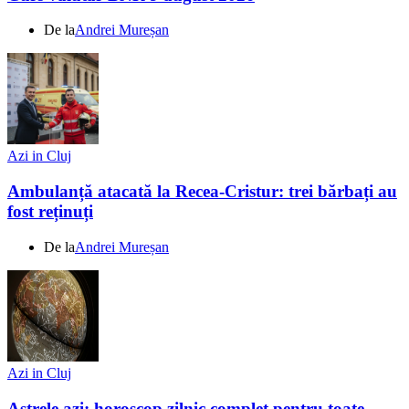
De la
Andrei Mureșan
Azi in Cluj
Ambulanță atacată la Recea-Cristur: trei bărbați au
fost reținuți
De la
Andrei Mureșan
Azi in Cluj
Astrele azi: horoscop zilnic complet pentru toate