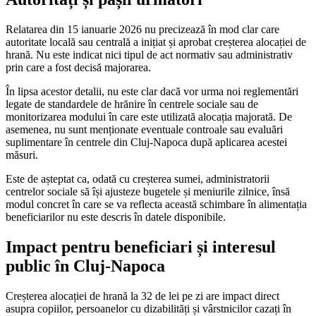
Relatarea din 15 ianuarie 2026 nu precizează în mod clar care
autoritate locală sau centrală a inițiat și aprobat creșterea alocației de
hrană. Nu este indicat nici tipul de act normativ sau administrativ
prin care a fost decisă majorarea.
În lipsa acestor detalii, nu este clar dacă vor urma noi reglementări
legate de standardele de hrănire în centrele sociale sau de
monitorizarea modului în care este utilizată alocația majorată. De
asemenea, nu sunt menționate eventuale controale sau evaluări
suplimentare în centrele din Cluj-Napoca după aplicarea acestei
măsuri.
Este de așteptat ca, odată cu creșterea sumei, administratorii
centrelor sociale să își ajusteze bugetele și meniurile zilnice, însă
modul concret în care se va reflecta această schimbare în alimentația
beneficiarilor nu este descris în datele disponibile.
Impact pentru beneficiari și interesul
public în Cluj-Napoca
Creșterea alocației de hrană la 32 de lei pe zi are impact direct
asupra copiilor, persoanelor cu dizabilități și vârstnicilor cazați în