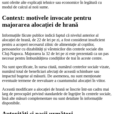
sunt oferite alte explicații tehnice sau economice în legătură cu
modul de calcul al noii sume.
Context: motivele invocate pentru
majorarea alocației de hrană
Informațiile făcute publice indică faptul că nivelul anterior al
alocației de hrană, de 22 de lei pe zi, a fost considerat insuficient
pentru a acoperi necesarul zilnic de alimentație al copiilor,
persoanelor cu dizabilități și vârstnicilor din centrele sociale din
Cluj-Napoca. Majorarea la 32 de lei pe zi este prezentată ca un pas
necesar pentru îmbunătățirea condițiilor de trai în aceste centre.
Nu sunt specificate, în sursa citată, numărul centrelor sociale vizate,
numărul total de beneficiari afectați de această schimbare sau
impactul bugetar al măsurii. De asemenea, nu sunt menționate
eventuale termene de reevaluare a cuantumului alocației în viitor.
Această modificare a alocației de hrană se înscrie într-un cadru mai
larg de preocupări privind standardele de îngrijire în centrele sociale,
însă alte măsuri complementare nu sunt detaliate în informațiile
disponibile.
Autorități și pașii următori