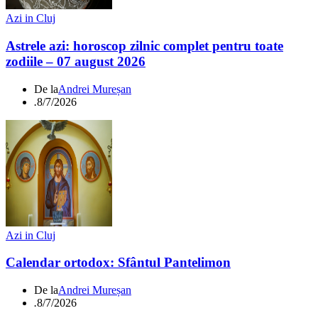
Azi in Cluj
Astrele azi: horoscop zilnic complet pentru toate
zodiile – 07 august 2026
De la
Andrei Mureșan
.
8/7/2026
Azi in Cluj
Calendar ortodox: Sfântul Pantelimon
De la
Andrei Mureșan
.
8/7/2026