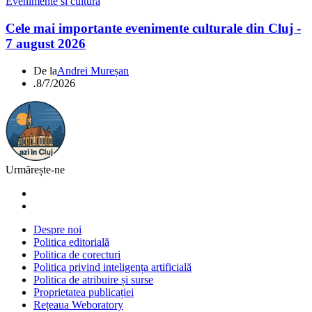
Evenimente si cultura
Cele mai importante evenimente culturale din Cluj -
7 august 2026
De la
Andrei Mureșan
.
8/7/2026
Urmărește-ne
Despre noi
Politica editorială
Politica de corecturi
Politica privind inteligența artificială
Politica de atribuire și surse
Proprietatea publicației
Rețeaua Weboratory