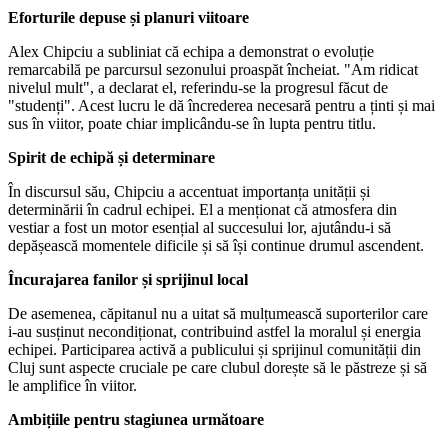
Eforturile depuse și planuri viitoare
Alex Chipciu a subliniat că echipa a demonstrat o evoluție
remarcabilă pe parcursul sezonului proaspăt încheiat. "Am ridicat
nivelul mult", a declarat el, referindu-se la progresul făcut de
"studenți". Acest lucru le dă încrederea necesară pentru a ținti și mai
sus în viitor, poate chiar implicându-se în lupta pentru titlu.
Spirit de echipă și determinare
În discursul său, Chipciu a accentuat importanța unității și
determinării în cadrul echipei. El a menționat că atmosfera din
vestiar a fost un motor esențial al succesului lor, ajutându-i să
depășească momentele dificile și să își continue drumul ascendent.
Încurajarea fanilor și sprijinul local
De asemenea, căpitanul nu a uitat să mulțumească suporterilor care
i-au susținut necondiționat, contribuind astfel la moralul și energia
echipei. Participarea activă a publicului și sprijinul comunității din
Cluj sunt aspecte cruciale pe care clubul dorește să le păstreze și să
le amplifice în viitor.
Ambițiile pentru stagiunea următoare