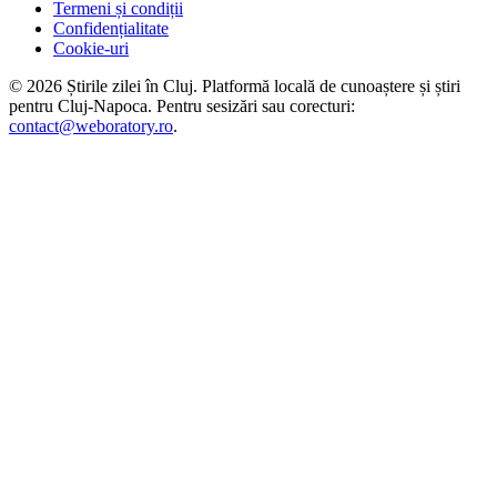
Termeni și condiții
Confidențialitate
Cookie-uri
©
2026
Știrile zilei în Cluj
. Platformă locală de cunoaștere și știri
pentru
Cluj-Napoca
. Pentru sesizări sau corecturi:
contact@weboratory.ro
.