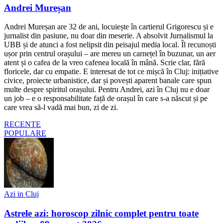
Andrei Mureșan
Andrei Mureșan are 32 de ani, locuiește în cartierul Grigorescu și e
jurnalist din pasiune, nu doar din meserie. A absolvit Jurnalismul la
UBB și de atunci a fost nelipsit din peisajul media local. Îl recunoști
ușor prin centrul orașului – are mereu un carnețel în buzunar, un aer
atent și o cafea de la vreo cafenea locală în mână. Scrie clar, fără
floricele, dar cu empatie. E interesat de tot ce mișcă în Cluj: inițiative
civice, proiecte urbanistice, dar și povești aparent banale care spun
multe despre spiritul orașului. Pentru Andrei, azi în Cluj nu e doar
un job – e o responsabilitate față de orașul în care s-a născut și pe
care vrea să-l vadă mai bun, zi de zi.
RECENTE
POPULARE
Azi in Cluj
Astrele azi: horoscop zilnic complet pentru toate