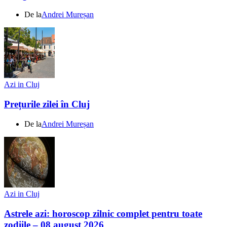
De la
Andrei Mureșan
Azi in Cluj
Prețurile zilei în Cluj
De la
Andrei Mureșan
Azi in Cluj
Astrele azi: horoscop zilnic complet pentru toate
zodiile – 08 august 2026