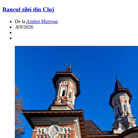
Bancul zilei din Cluj
De la
Andrei Mureșan
.
8/9/2026