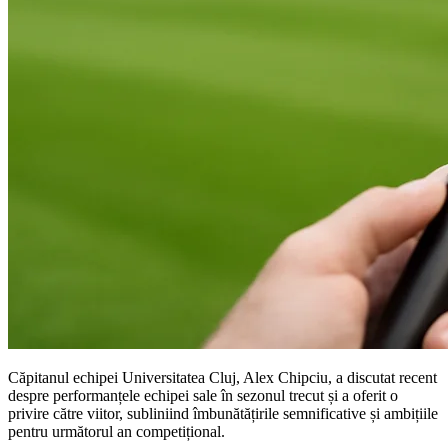
Căpitanul echipei Universitatea Cluj, Alex Chipciu, a discutat recent
despre performanțele echipei sale în sezonul trecut și a oferit o
privire către viitor, subliniind îmbunătățirile semnificative și ambițiile
pentru următorul an competițional.