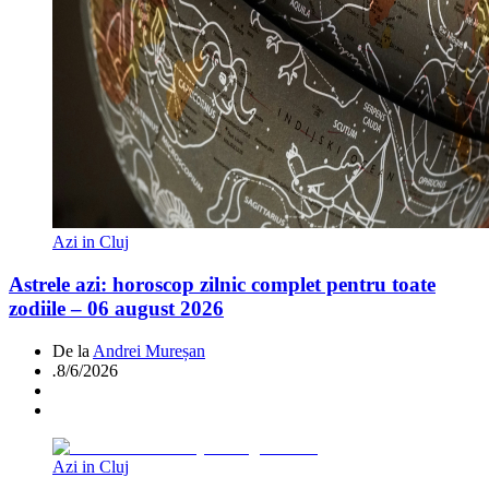
Azi in Cluj
Astrele azi: horoscop zilnic complet pentru toate
zodiile – 06 august 2026
De la
Andrei Mureșan
.
8/6/2026
Azi in Cluj