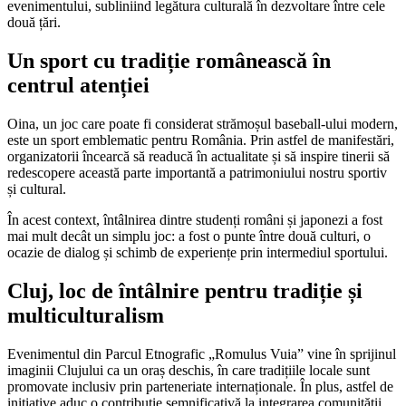
evenimentului, subliniind legătura culturală în dezvoltare între cele
două țări.
Un sport cu tradiție românească în
centrul atenției
Oina, un joc care poate fi considerat strămoșul baseball-ului modern,
este un sport emblematic pentru România. Prin astfel de manifestări,
organizatorii încearcă să readucă în actualitate și să inspire tinerii să
redescopere această parte importantă a patrimoniului nostru sportiv
și cultural.
În acest context, întâlnirea dintre studenți români și japonezi a fost
mai mult decât un simplu joc: a fost o punte între două culturi, o
ocazie de dialog și schimb de experiențe prin intermediul sportului.
Cluj, loc de întâlnire pentru tradiție și
multiculturalism
Evenimentul din Parcul Etnografic „Romulus Vuia” vine în sprijinul
imaginii Clujului ca un oraș deschis, în care tradițiile locale sunt
promovate inclusiv prin parteneriate internaționale. În plus, astfel de
inițiative aduc o contribuție semnificativă la integrarea comunității