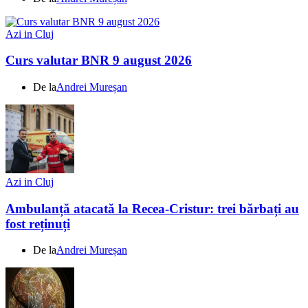
Azi in Cluj
Curs valutar BNR 9 august 2026
De la
Andrei Mureșan
Azi in Cluj
Ambulanță atacată la Recea-Cristur: trei bărbați au
fost reținuți
De la
Andrei Mureșan