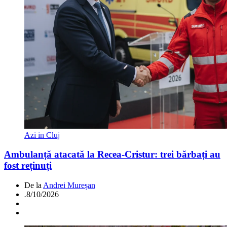
Azi in Cluj
Ambulanță atacată la Recea-Cristur: trei bărbați au
fost reținuți
De la
Andrei Mureșan
.
8/10/2026