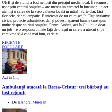
UBB și de atunci a fost nelipsit din peisajul media local. Îl recunoști
ușor prin centrul orașului – are mereu un carnețel în buzunar, un aer
atent și o cafea de la vreo cafenea locală în mână. Scrie clar, fără
floricele, dar cu empatie. E interesat de tot ce mișcă în Cluj: inițiative
civice, proiecte urbanistice, dar și povești aparent banale care spun
multe despre spiritul orașului. Pentru Andrei, azi în Cluj nu e doar
un job – e o responsabilitate față de orașul în care s-a născut și pe
care vrea să-l vadă mai bun, zi de zi.
RECENTE
POPULARE
Azi in Cluj
Ambulanță atacată la Recea-Cristur: trei bărbați au
fost reținuți
De la
Andrei Mureșan