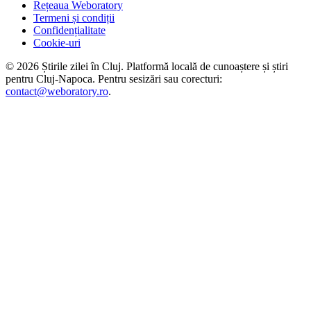
Rețeaua Weboratory
Termeni și condiții
Confidențialitate
Cookie-uri
©
2026
Știrile zilei în Cluj
. Platformă locală de cunoaștere și știri
pentru
Cluj-Napoca
. Pentru sesizări sau corecturi:
contact@weboratory.ro
.