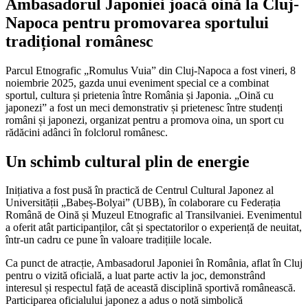
Ambasadorul Japoniei joacă oină la Cluj-
Napoca pentru promovarea sportului
tradițional românesc
Parcul Etnografic „Romulus Vuia” din Cluj-Napoca a fost vineri, 8
noiembrie 2025, gazda unui eveniment special ce a combinat
sportul, cultura și prietenia între România și Japonia. „Oină cu
japonezi” a fost un meci demonstrativ și prietenesc între studenți
români și japonezi, organizat pentru a promova oina, un sport cu
rădăcini adânci în folclorul românesc.
Un schimb cultural plin de energie
Inițiativa a fost pusă în practică de Centrul Cultural Japonez al
Universității „Babeș-Bolyai” (UBB), în colaborare cu Federația
Română de Oină și Muzeul Etnografic al Transilvaniei. Evenimentul
a oferit atât participanților, cât și spectatorilor o experiență de neuitat,
într-un cadru ce pune în valoare tradițiile locale.
Ca punct de atracție, Ambasadorul Japoniei în România, aflat în Cluj
pentru o vizită oficială, a luat parte activ la joc, demonstrând
interesul și respectul față de această disciplină sportivă românească.
Participarea oficialului japonez a adus o notă simbolică