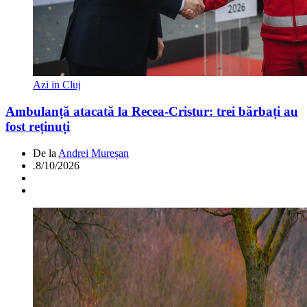
Azi in Cluj
Ambulanță atacată la Recea-Cristur: trei bărbați au
fost reținuți
De la
Andrei Mureșan
.
8/10/2026