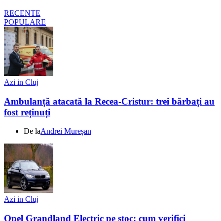
RECENTE
POPULARE
Azi in Cluj
Ambulanță atacată la Recea-Cristur: trei bărbați au
fost reținuți
De la
Andrei Mureșan
Azi in Cluj
Opel Grandland Electric pe stoc: cum verifici