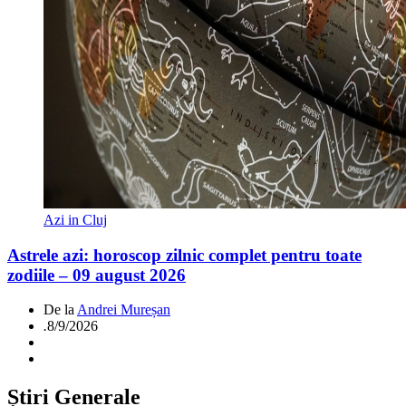
Azi in Cluj
Astrele azi: horoscop zilnic complet pentru toate
zodiile – 09 august 2026
De la
Andrei Mureșan
.
8/9/2026
Știri Generale