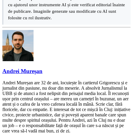
cu ajutorul unor instrumente AI și este verificat editorial înainte
de publicare. Imaginile generate sau modificate cu AI sunt
folosite cu rol ilustrativ.
Andrei Mureșan
Andrei Mureșan are 32 de ani, locuiește în cartierul Grigorescu și e
jurnalist din pasiune, nu doar din meserie. A absolvit Jurnalismul la
UBB și de atunci a fost nelipsit din peisajul media local. Îl recunoști
ușor prin centrul orașului – are mereu un carnețel în buzunar, un aer
atent și o cafea de la vreo cafenea locală în mână. Scrie clar, fără
floricele, dar cu empatie. E interesat de tot ce mișcă în Cluj: inițiative
civice, proiecte urbanistice, dar și povești aparent banale care spun
multe despre spiritul orașului. Pentru Andrei, azi în Cluj nu e doar
un job – e o responsabilitate față de orașul în care s-a născut și pe
care vrea să-l vadă mai bun, zi de zi.