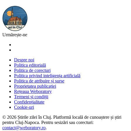
Urmărește-ne
Despre noi
Politica editorială
Politica de corecturi
Politica privind inteligența artificială
Politica de atribuire și surse
Proprietatea publicației
Rețeaua Weboratory
Termeni și condiții
Confidențialitate
Cookie-uri
©
2026
Știrile zilei în Cluj
. Platformă locală de cunoaștere și știri
pentru
Cluj-Napoca
. Pentru sesizări sau corecturi:
contact@weboratory.ro
.