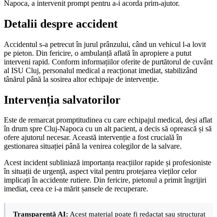
Napoca, a intervenit prompt pentru a-i acorda prim-ajutor.
Detalii despre accident
Accidentul s-a petrecut în jurul prânzului, când un vehicul l-a lovit
pe pieton. Din fericire, o ambulanță aflată în apropiere a putut
interveni rapid. Conform informațiilor oferite de purtătorul de cuvânt
al ISU Cluj, personalul medical a reacționat imediat, stabilizând
tânărul până la sosirea altor echipaje de intervenție.
Intervenția salvatorilor
Este de remarcat promptitudinea cu care echipajul medical, deși aflat
în drum spre Cluj-Napoca cu un alt pacient, a decis să oprească și să
ofere ajutorul necesar. Această intervenție a fost crucială în
gestionarea situației până la venirea colegilor de la salvare.
Acest incident subliniază importanța reacțiilor rapide și profesioniste
în situații de urgență, aspect vital pentru protejarea vieților celor
implicați în accidente rutiere. Din fericire, pietonul a primit îngrijiri
imediat, ceea ce i-a mărit șansele de recuperare.
Transparență AI:
Acest material poate fi redactat sau structurat