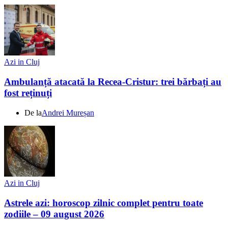
Azi in Cluj
Ambulanță atacată la Recea-Cristur: trei bărbați au
fost reținuți
De la
Andrei Mureșan
Azi in Cluj
Astrele azi: horoscop zilnic complet pentru toate
zodiile – 09 august 2026