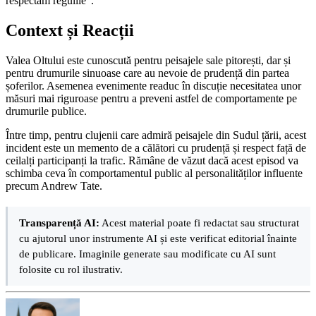
respectăm regulile”.
Context și Reacții
Valea Oltului este cunoscută pentru peisajele sale pitorești, dar și
pentru drumurile sinuoase care au nevoie de prudență din partea
șoferilor. Asemenea evenimente readuc în discuție necesitatea unor
măsuri mai riguroase pentru a preveni astfel de comportamente pe
drumurile publice.
Între timp, pentru clujenii care admiră peisajele din Sudul țării, acest
incident este un memento de a călători cu prudență și respect față de
ceilalți participanți la trafic. Rămâne de văzut dacă acest episod va
schimba ceva în comportamentul public al personalităților influente
precum Andrew Tate.
Transparență AI:
Acest material poate fi redactat sau structurat
cu ajutorul unor instrumente AI și este verificat editorial înainte
de publicare. Imaginile generate sau modificate cu AI sunt
folosite cu rol ilustrativ.