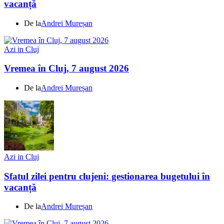
vacanță
De la
Andrei Mureșan
Azi in Cluj
Vremea în Cluj, 7 august 2026
De la
Andrei Mureșan
Azi in Cluj
Sfatul zilei pentru clujeni: gestionarea bugetului în
vacanță
De la
Andrei Mureșan