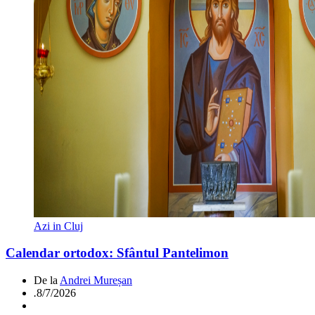
Azi in Cluj
Calendar ortodox: Sfântul Pantelimon
De la
Andrei Mureșan
.
8/7/2026