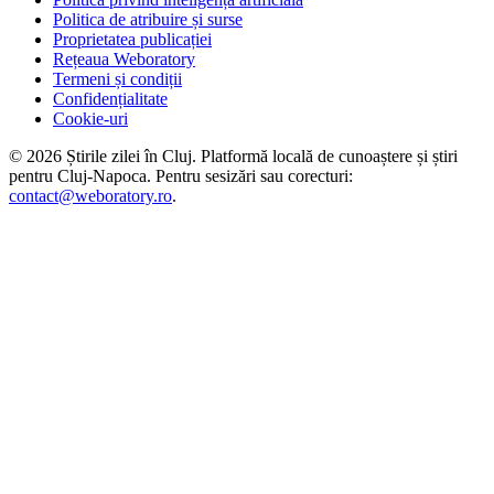
Politica de atribuire și surse
Proprietatea publicației
Rețeaua Weboratory
Termeni și condiții
Confidențialitate
Cookie-uri
©
2026
Știrile zilei în Cluj
. Platformă locală de cunoaștere și știri
pentru
Cluj-Napoca
. Pentru sesizări sau corecturi:
contact@weboratory.ro
.