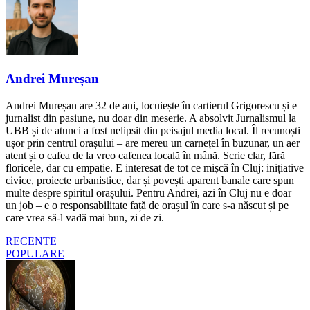
Andrei Mureșan
Andrei Mureșan are 32 de ani, locuiește în cartierul Grigorescu și e
jurnalist din pasiune, nu doar din meserie. A absolvit Jurnalismul la
UBB și de atunci a fost nelipsit din peisajul media local. Îl recunoști
ușor prin centrul orașului – are mereu un carnețel în buzunar, un aer
atent și o cafea de la vreo cafenea locală în mână. Scrie clar, fără
floricele, dar cu empatie. E interesat de tot ce mișcă în Cluj: inițiative
civice, proiecte urbanistice, dar și povești aparent banale care spun
multe despre spiritul orașului. Pentru Andrei, azi în Cluj nu e doar
un job – e o responsabilitate față de orașul în care s-a născut și pe
care vrea să-l vadă mai bun, zi de zi.
RECENTE
POPULARE