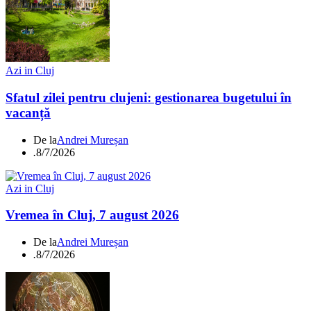
Azi in Cluj
Sfatul zilei pentru clujeni: gestionarea bugetului în
vacanță
De la
Andrei Mureșan
.
8/7/2026
Azi in Cluj
Vremea în Cluj, 7 august 2026
De la
Andrei Mureșan
.
8/7/2026