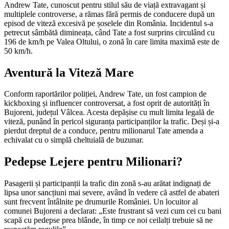
Andrew Tate, cunoscut pentru stilul său de viață extravagant și
multiplele controverse, a rămas fără permis de conducere după un
episod de viteză excesivă pe șoselele din România. Incidentul s-a
petrecut sâmbătă dimineața, când Tate a fost surprins circulând cu
196 de km/h pe Valea Oltului, o zonă în care limita maximă este de
50 km/h.
Aventură la Viteză Mare
Conform raportărilor poliției, Andrew Tate, un fost campion de
kickboxing și influencer controversat, a fost oprit de autorități în
Bujoreni, județul Vâlcea. Acesta depășise cu mult limita legală de
viteză, punând în pericol siguranța participanților la trafic. Deși și-a
pierdut dreptul de a conduce, pentru milionarul Tate amenda a
echivalat cu o simplă cheltuială de buzunar.
Pedepse Lejere pentru Milionari?
Pasagerii și participanții la trafic din zonă s-au arătat indignați de
lipsa unor sancțiuni mai severe, având în vedere că astfel de abateri
sunt frecvent întâlnite pe drumurile României. Un locuitor al
comunei Bujoreni a declarat: „Este frustrant să vezi cum cei cu bani
scapă cu pedepse prea blânde, în timp ce noi ceilalți trebuie să ne