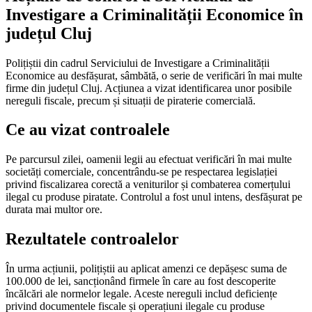
Investigare a Criminalității Economice în
județul Cluj
Polițiștii din cadrul Serviciului de Investigare a Criminalității
Economice au desfășurat, sâmbătă, o serie de verificări în mai multe
firme din județul Cluj. Acțiunea a vizat identificarea unor posibile
nereguli fiscale, precum și situații de piraterie comercială.
Ce au vizat controalele
Pe parcursul zilei, oamenii legii au efectuat verificări în mai multe
societăți comerciale, concentrându-se pe respectarea legislației
privind fiscalizarea corectă a veniturilor și combaterea comerțului
ilegal cu produse piratate. Controlul a fost unul intens, desfășurat pe
durata mai multor ore.
Rezultatele controalelor
În urma acțiunii, polițiștii au aplicat amenzi ce depășesc suma de
100.000 de lei, sancționând firmele în care au fost descoperite
încălcări ale normelor legale. Aceste nereguli includ deficiențe
privind documentele fiscale și operațiuni ilegale cu produse