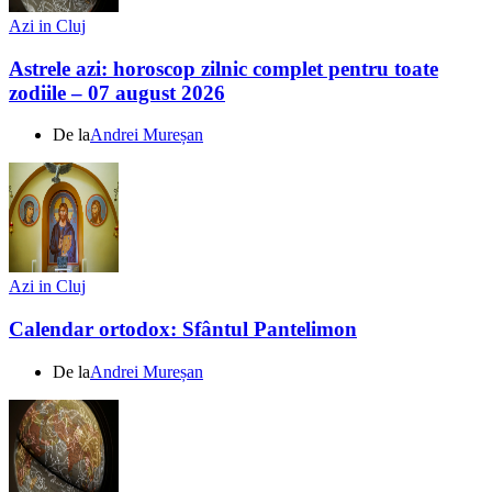
Azi in Cluj
Astrele azi: horoscop zilnic complet pentru toate
zodiile – 07 august 2026
De la
Andrei Mureșan
Azi in Cluj
Calendar ortodox: Sfântul Pantelimon
De la
Andrei Mureșan