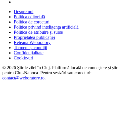
Despre noi
Politica editorială
Politica de corecturi
Politica privind inteligența artificială
Politica de atribuire și surse
Proprietatea publicației
Rețeaua Weboratory
Termeni și condiții
Confidențialitate
Cookie-uri
©
2026
Știrile zilei în Cluj
. Platformă locală de cunoaștere și știri
pentru
Cluj-Napoca
. Pentru sesizări sau corecturi:
contact@weboratory.ro
.