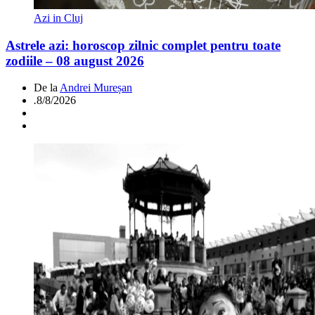
Azi in Cluj
Astrele azi: horoscop zilnic complet pentru toate
zodiile – 08 august 2026
De la
Andrei Mureșan
.
8/8/2026