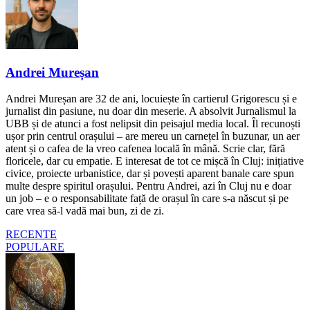
Andrei Mureșan
Andrei Mureșan are 32 de ani, locuiește în cartierul Grigorescu și e
jurnalist din pasiune, nu doar din meserie. A absolvit Jurnalismul la
UBB și de atunci a fost nelipsit din peisajul media local. Îl recunoști
ușor prin centrul orașului – are mereu un carnețel în buzunar, un aer
atent și o cafea de la vreo cafenea locală în mână. Scrie clar, fără
floricele, dar cu empatie. E interesat de tot ce mișcă în Cluj: inițiative
civice, proiecte urbanistice, dar și povești aparent banale care spun
multe despre spiritul orașului. Pentru Andrei, azi în Cluj nu e doar
un job – e o responsabilitate față de orașul în care s-a născut și pe
care vrea să-l vadă mai bun, zi de zi.
RECENTE
POPULARE