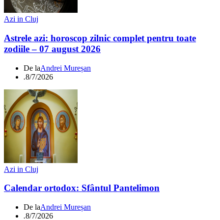
Azi in Cluj
Astrele azi: horoscop zilnic complet pentru toate
zodiile – 07 august 2026
De la
Andrei Mureșan
.
8/7/2026
Azi in Cluj
Calendar ortodox: Sfântul Pantelimon
De la
Andrei Mureșan
.
8/7/2026