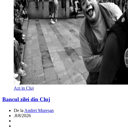
Azi in Cluj
Bancul zilei din Cluj
De la
Andrei Mureșan
.
8/8/2026