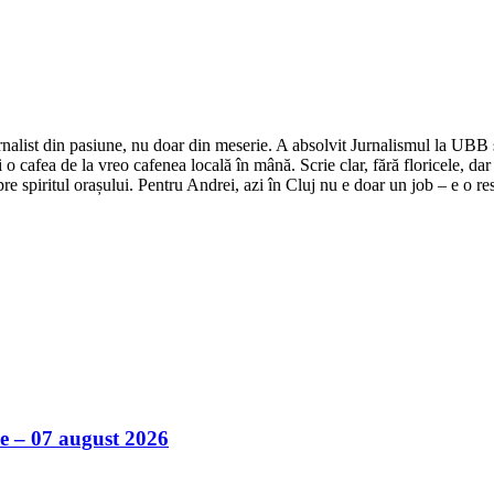
nalist din pasiune, nu doar din meserie. A absolvit Jurnalismul la UBB și 
o cafea de la vreo cafenea locală în mână. Scrie clar, fără floricele, dar 
e spiritul orașului. Pentru Andrei, azi în Cluj nu e doar un job – e o res
ile – 07 august 2026