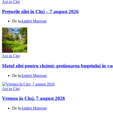
Azi in Cluj
Prețurile zilei în Cluj – 7 august 2026
De la
Andrei Mureșan
Azi in Cluj
Sfatul zilei pentru clujeni: gestionarea bugetului în v
De la
Andrei Mureșan
Azi in Cluj
Vremea în Cluj, 7 august 2026
De la
Andrei Mureșan