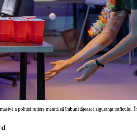
asivă a poliției rutiere menită să îmbunătățească siguranța traficului. Într
rd