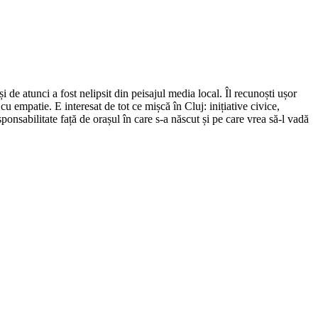
de atunci a fost nelipsit din peisajul media local. Îl recunoști ușor
cu empatie. E interesat de tot ce mișcă în Cluj: inițiative civice,
ponsabilitate față de orașul în care s-a născut și pe care vrea să-l vadă