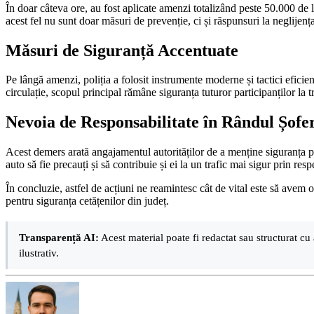
În doar câteva ore, au fost aplicate amenzi totalizând peste 50.000 de l
acest fel nu sunt doar măsuri de prevenție, ci și răspunsuri la neglijența
Măsuri de Siguranță Accentuate
Pe lângă amenzi, poliția a folosit instrumente moderne și tactici eficie
circulație, scopul principal rămâne siguranța tuturor participanților la tr
Nevoia de Responsabilitate în Rândul Șofer
Acest demers arată angajamentul autorităților de a menține siguranța pe
auto să fie precauți și să contribuie și ei la un trafic mai sigur prin resp
În concluzie, astfel de acțiuni ne reamintesc cât de vital este să avem o
pentru siguranța cetățenilor din județ.
Transparență AI:
Acest material poate fi redactat sau structurat cu 
ilustrativ.