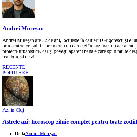
Andrei Mureșan
Andrei Mureșan are 32 de ani, locuiește în cartierul Grigorescu și e jur
prin centrul orașului – are mereu un carnețel în buzunar, un aer atent și 
proiecte urbanistice, dar și povești aparent banale care spun multe despr
mai bun, zi de zi.
RECENTE
POPULARE
Azi in Cluj
Astrele azi: horoscop zilnic complet pentru toate zodi
De la
Andrei Mureșan