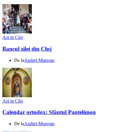
Azi in Cluj
Bancul zilei din Cluj
De la
Andrei Mureșan
Azi in Cluj
Calendar ortodox: Sfântul Pantelimon
De la
Andrei Mureșan