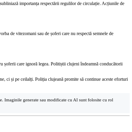
ubliniază importanța respectării regulilor de circulație. Acțiunile de
 e vorba de vitezomani sau de șoferi care nu respectă semnele de
 șoferii care ignoră legea. Politiștii clujeni îndeamnă conducătorii
, ci și pe ceilalți. Poliția clujeană promite să continue aceste eforturi
are. Imaginile generate sau modificate cu AI sunt folosite cu rol