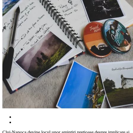
Cluj-Napoca devine locul unor amintiri prețioase despre implicare și