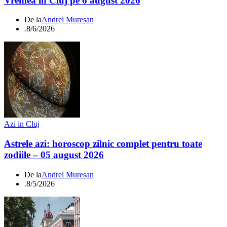
Vremea în Cluj pe 6 august 2026
De la
Andrei Mureșan
.
8/6/2026
Azi in Cluj
Astrele azi: horoscop zilnic complet pentru toate
zodiile – 05 august 2026
De la
Andrei Mureșan
.
8/5/2026