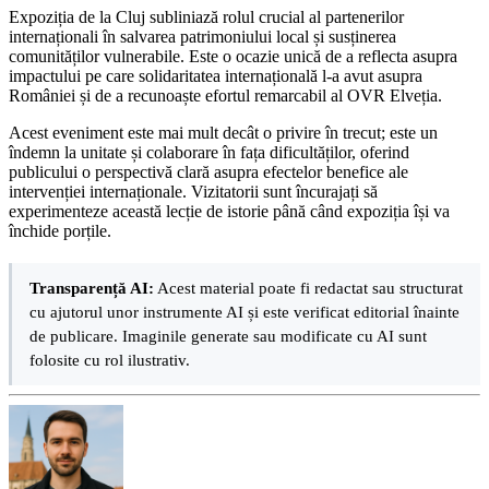
Expoziția de la Cluj subliniază rolul crucial al partenerilor
internaționali în salvarea patrimoniului local și susținerea
comunităților vulnerabile. Este o ocazie unică de a reflecta asupra
impactului pe care solidaritatea internațională l-a avut asupra
României și de a recunoaște efortul remarcabil al OVR Elveția.
Acest eveniment este mai mult decât o privire în trecut; este un
îndemn la unitate și colaborare în fața dificultăților, oferind
publicului o perspectivă clară asupra efectelor benefice ale
intervenției internaționale. Vizitatorii sunt încurajați să
experimenteze această lecție de istorie până când expoziția își va
închide porțile.
Transparență AI:
Acest material poate fi redactat sau structurat
cu ajutorul unor instrumente AI și este verificat editorial înainte
de publicare. Imaginile generate sau modificate cu AI sunt
folosite cu rol ilustrativ.