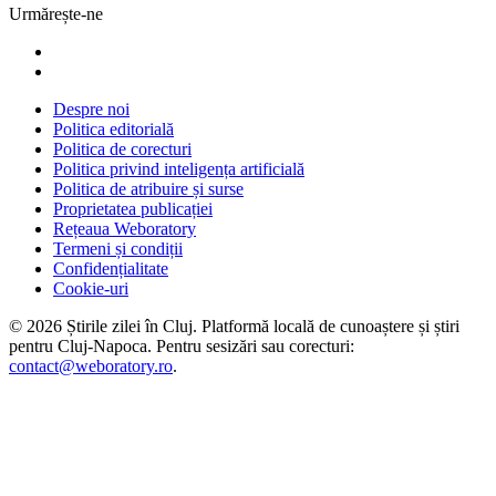
Urmărește-ne
Despre noi
Politica editorială
Politica de corecturi
Politica privind inteligența artificială
Politica de atribuire și surse
Proprietatea publicației
Rețeaua Weboratory
Termeni și condiții
Confidențialitate
Cookie-uri
©
2026
Știrile zilei în Cluj
. Platformă locală de cunoaștere și știri
pentru
Cluj-Napoca
. Pentru sesizări sau corecturi:
contact@weboratory.ro
.