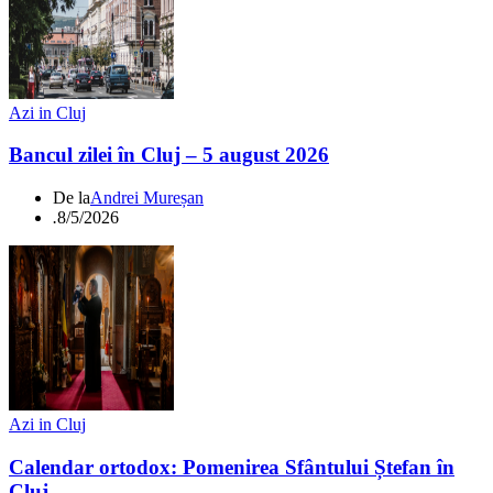
Azi in Cluj
Bancul zilei în Cluj – 5 august 2026
De la
Andrei Mureșan
.
8/5/2026
Azi in Cluj
Calendar ortodox: Pomenirea Sfântului Ștefan în
Cluj