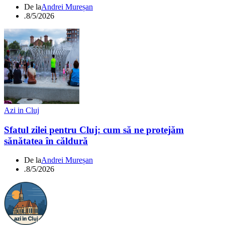
De la
Andrei Mureșan
.
8/5/2026
Azi in Cluj
Sfatul zilei pentru Cluj: cum să ne protejăm
sănătatea în căldură
De la
Andrei Mureșan
.
8/5/2026