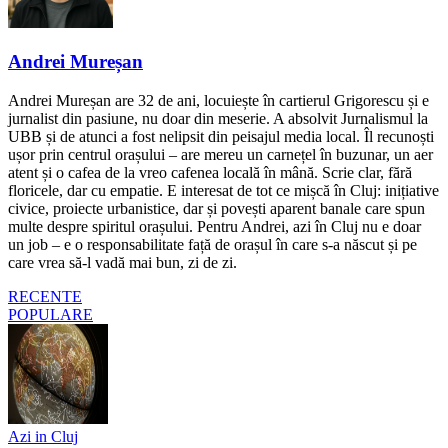
Andrei Mureșan
Andrei Mureșan are 32 de ani, locuiește în cartierul Grigorescu și e
jurnalist din pasiune, nu doar din meserie. A absolvit Jurnalismul la
UBB și de atunci a fost nelipsit din peisajul media local. Îl recunoști
ușor prin centrul orașului – are mereu un carnețel în buzunar, un aer
atent și o cafea de la vreo cafenea locală în mână. Scrie clar, fără
floricele, dar cu empatie. E interesat de tot ce mișcă în Cluj: inițiative
civice, proiecte urbanistice, dar și povești aparent banale care spun
multe despre spiritul orașului. Pentru Andrei, azi în Cluj nu e doar
un job – e o responsabilitate față de orașul în care s-a născut și pe
care vrea să-l vadă mai bun, zi de zi.
RECENTE
POPULARE
Azi in Cluj