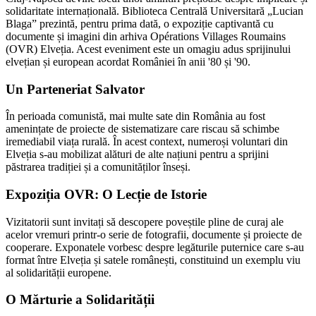
solidaritate internațională. Biblioteca Centrală Universitară „Lucian
Blaga” prezintă, pentru prima dată, o expoziție captivantă cu
documente și imagini din arhiva Opérations Villages Roumains
(OVR) Elveția. Acest eveniment este un omagiu adus sprijinului
elvețian și european acordat României în anii '80 și '90.
Un Parteneriat Salvator
În perioada comunistă, mai multe sate din România au fost
amenințate de proiecte de sistematizare care riscau să schimbe
iremediabil viața rurală. În acest context, numeroși voluntari din
Elveția s-au mobilizat alături de alte națiuni pentru a sprijini
păstrarea tradiției și a comunităților înseși.
Expoziția OVR: O Lecție de Istorie
Vizitatorii sunt invitați să descopere poveștile pline de curaj ale
acelor vremuri printr-o serie de fotografii, documente și proiecte de
cooperare. Exponatele vorbesc despre legăturile puternice care s-au
format între Elveția și satele românești, constituind un exemplu viu
al solidarității europene.
O Mărturie a Solidarității