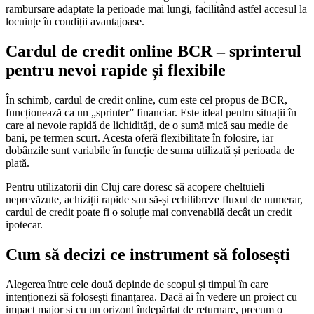
rambursare adaptate la perioade mai lungi, facilitând astfel accesul la
locuințe în condiții avantajoase.
Cardul de credit online BCR – sprinterul
pentru nevoi rapide și flexibile
În schimb, cardul de credit online, cum este cel propus de BCR,
funcționează ca un „sprinter” financiar. Este ideal pentru situații în
care ai nevoie rapidă de lichidități, de o sumă mică sau medie de
bani, pe termen scurt. Acesta oferă flexibilitate în folosire, iar
dobânzile sunt variabile în funcție de suma utilizată și perioada de
plată.
Pentru utilizatorii din Cluj care doresc să acopere cheltuieli
neprevăzute, achiziții rapide sau să-și echilibreze fluxul de numerar,
cardul de credit poate fi o soluție mai convenabilă decât un credit
ipotecar.
Cum să decizi ce instrument să folosești
Alegerea între cele două depinde de scopul și timpul în care
intenționezi să folosești finanțarea. Dacă ai în vedere un proiect cu
impact major și cu un orizont îndepărtat de returnare, precum o