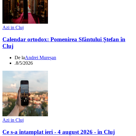
Azi in Cluj
Calendar ortodox: Pomenirea Sfântului Ștefan în
Cluj
De la
Andrei Mureșan
.
8/5/2026
Azi in Cluj
Ce s-a întamplat ieri - 4 august 2026 - în Cluj