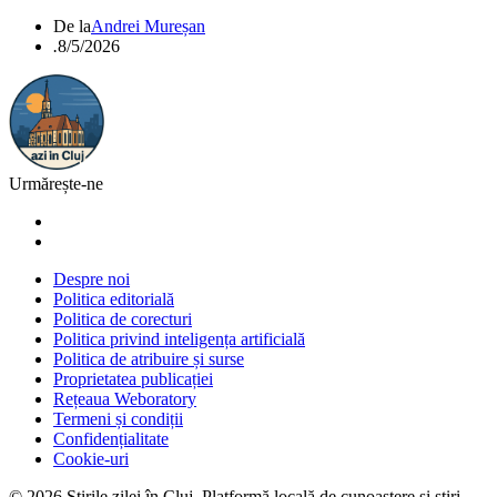
De la
Andrei Mureșan
.
8/5/2026
Urmărește-ne
Despre noi
Politica editorială
Politica de corecturi
Politica privind inteligența artificială
Politica de atribuire și surse
Proprietatea publicației
Rețeaua Weboratory
Termeni și condiții
Confidențialitate
Cookie-uri
©
2026
Știrile zilei în Cluj
. Platformă locală de cunoaștere și știri