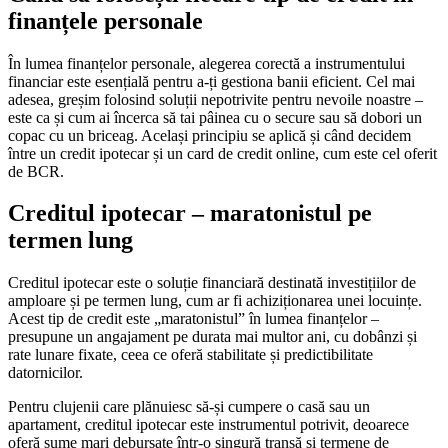
finanțele personale
În lumea finanțelor personale, alegerea corectă a instrumentului
financiar este esențială pentru a-ți gestiona banii eficient. Cel mai
adesea, greșim folosind soluții nepotrivite pentru nevoile noastre –
este ca și cum ai încerca să tai pâinea cu o secure sau să dobori un
copac cu un briceag. Același principiu se aplică și când decidem
între un credit ipotecar și un card de credit online, cum este cel oferit
de BCR.
Creditul ipotecar – maratonistul pe
termen lung
Creditul ipotecar este o soluție financiară destinată investițiilor de
amploare și pe termen lung, cum ar fi achiziționarea unei locuințe.
Acest tip de credit este „maratonistul” în lumea finanțelor –
presupune un angajament pe durata mai multor ani, cu dobânzi și
rate lunare fixate, ceea ce oferă stabilitate și predictibilitate
datornicilor.
Pentru clujenii care plănuiesc să-și cumpere o casă sau un
apartament, creditul ipotecar este instrumentul potrivit, deoarece
oferă sume mari debursate într-o singură tranșă și termene de