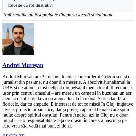
folosite cu rol ilustrativ.
*Informațiile au fost preluate din presa locală și naționala.
Andrei Mureșan
Andrei Mureșan are 32 de ani, locuiește în cartierul Grigorescu și e
jurnalist din pasiune, nu doar din meserie. A absolvit Jurnalismul la
UBB și de atunci a fost nelipsit din peisajul media local. Îl recunoști
ușor prin centrul orașului – are mereu un carnețel în buzunar, un aer
atent și o cafea de la vreo cafenea locală în mână. Scrie clar, fără
floricele, dar cu empatie. E interesat de tot ce mișcă în Cluj: inițiative
civice, proiecte urbanistice, dar și povești aparent banale care spun
multe despre spiritul orașului. Pentru Andrei, azi în Cluj nu e doar
un job – e o responsabilitate față de orașul în care s-a născut și pe
care vrea să-l vadă mai bun, zi de zi.