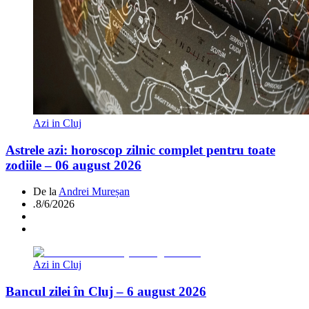
Azi in Cluj
Astrele azi: horoscop zilnic complet pentru toate
zodiile – 06 august 2026
De la
Andrei Mureșan
.
8/6/2026
Azi in Cluj
Bancul zilei în Cluj – 6 august 2026