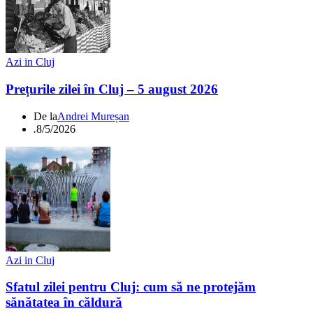
Azi in Cluj
Prețurile zilei în Cluj – 5 august 2026
De la
Andrei Mureșan
.
8/5/2026
Azi in Cluj
Sfatul zilei pentru Cluj: cum să ne protejăm
sănătatea în căldură