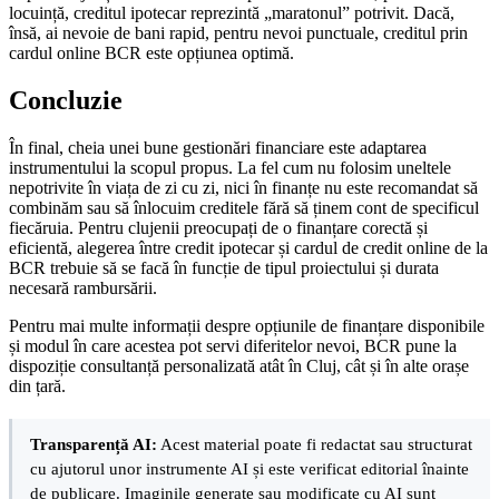
locuință, creditul ipotecar reprezintă „maratonul” potrivit. Dacă,
însă, ai nevoie de bani rapid, pentru nevoi punctuale, creditul prin
cardul online BCR este opțiunea optimă.
Concluzie
În final, cheia unei bune gestionări financiare este adaptarea
instrumentului la scopul propus. La fel cum nu folosim uneltele
nepotrivite în viața de zi cu zi, nici în finanțe nu este recomandat să
combinăm sau să înlocuim creditele fără să ținem cont de specificul
fiecăruia. Pentru clujenii preocupați de o finanțare corectă și
eficientă, alegerea între credit ipotecar și cardul de credit online de la
BCR trebuie să se facă în funcție de tipul proiectului și durata
necesară rambursării.
Pentru mai multe informații despre opțiunile de finanțare disponibile
și modul în care acestea pot servi diferitelor nevoi, BCR pune la
dispoziție consultanță personalizată atât în Cluj, cât și în alte orașe
din țară.
Transparență AI:
Acest material poate fi redactat sau structurat
cu ajutorul unor instrumente AI și este verificat editorial înainte
de publicare. Imaginile generate sau modificate cu AI sunt