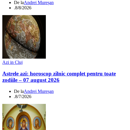
De la
Andrei Mureșan
.
8/8/2026
Azi in Cluj
Astrele azi: horoscop zilnic complet pentru toate
zodiile – 07 august 2026
De la
Andrei Mureșan
.
8/7/2026