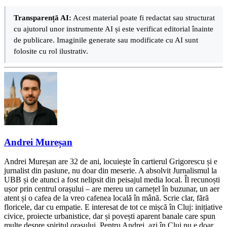
Transparență AI:
Acest material poate fi redactat sau structurat
cu ajutorul unor instrumente AI și este verificat editorial înainte
de publicare. Imaginile generate sau modificate cu AI sunt
folosite cu rol ilustrativ.
Andrei Mureșan
Andrei Mureșan are 32 de ani, locuiește în cartierul Grigorescu și e
jurnalist din pasiune, nu doar din meserie. A absolvit Jurnalismul la
UBB și de atunci a fost nelipsit din peisajul media local. Îl recunoști
ușor prin centrul orașului – are mereu un carnețel în buzunar, un aer
atent și o cafea de la vreo cafenea locală în mână. Scrie clar, fără
floricele, dar cu empatie. E interesat de tot ce mișcă în Cluj: inițiative
civice, proiecte urbanistice, dar și povești aparent banale care spun
multe despre spiritul orașului. Pentru Andrei, azi în Cluj nu e doar