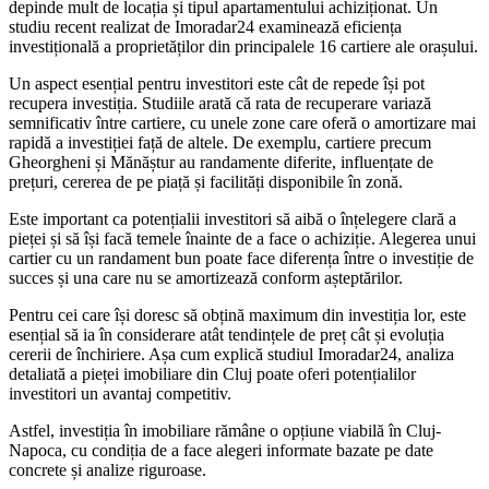
depinde mult de locația și tipul apartamentului achiziționat. Un
studiu recent realizat de Imoradar24 examinează eficiența
investițională a proprietăților din principalele 16 cartiere ale orașului.
Un aspect esențial pentru investitori este cât de repede își pot
recupera investiția. Studiile arată că rata de recuperare variază
semnificativ între cartiere, cu unele zone care oferă o amortizare mai
rapidă a investiției față de altele. De exemplu, cartiere precum
Gheorgheni și Mănăștur au randamente diferite, influențate de
prețuri, cererea de pe piață și facilități disponibile în zonă.
Este important ca potențialii investitori să aibă o înțelegere clară a
pieței și să își facă temele înainte de a face o achiziție. Alegerea unui
cartier cu un randament bun poate face diferența între o investiție de
succes și una care nu se amortizează conform așteptărilor.
Pentru cei care își doresc să obțină maximum din investiția lor, este
esențial să ia în considerare atât tendințele de preț cât și evoluția
cererii de închiriere. Așa cum explică studiul Imoradar24, analiza
detaliată a pieței imobiliare din Cluj poate oferi potențialilor
investitori un avantaj competitiv.
Astfel, investiția în imobiliare rămâne o opțiune viabilă în Cluj-
Napoca, cu condiția de a face alegeri informate bazate pe date
concrete și analize riguroase.