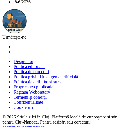
.
8/6/2026
Urmărește-ne
Despre noi
Politica editorială
Politica de corecturi
Politica privind inteligența artificială
Politica de atribuire și surse
Proprietatea publicației
Rețeaua Weboratory
Termeni și condiții
Confidențialitate
Cookie-uri
©
2026
Știrile zilei în Cluj
. Platformă locală de cunoaștere și știri
pentru
Cluj-Napoca
. Pentru sesizări sau corecturi: