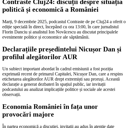
Contraste Cluj24: discuții despre situația
politică și economică a României
Marți, 9 decembrie 2025, podcastul Contraste de pe Cluj24 a oferit o
ediție specială în direct, începând cu ora 13:00, în care jurnalistul
Florin Danciu și analistul Ion Novăcescu au discutat principalele
evenimente politice și economice ale săptămânii.
Declarațiile președintelui Nicușor Dan și
profilul alegătorilor AUR
Un subiect important abordat în cadrul emisiunii a fost poziția
exprimată recent de primarul Capitalei, Nicușor Dan, care a respins
etichetarea alegătorilor AUR drept extremiști sau proruși. Această
declarație a generat dezbateri în spațiul public, iar invitații
podcastului au analizat implicațiile politice și sociale ale acestei
observații.
Economia României în fața unor
provocări majore
În partea economică a discuției, invitații au adus în atenție date