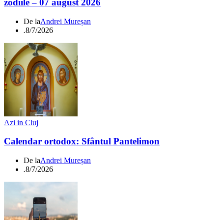
zodiile – 07 august 2026
De la
Andrei Mureșan
.
8/7/2026
Azi in Cluj
Calendar ortodox: Sfântul Pantelimon
De la
Andrei Mureșan
.
8/7/2026