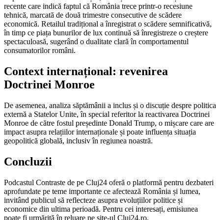
recente care indică faptul că România trece printr-o recesiune
tehnică, marcată de două trimestre consecutive de scădere
economică. Retailul tradițional a înregistrat o scădere semnificativă,
în timp ce piața bunurilor de lux continuă să înregistreze o creștere
spectaculoasă, sugerând o dualitate clară în comportamentul
consumatorilor români.
Context internațional: revenirea
Doctrinei Monroe
De asemenea, analiza săptămânii a inclus și o discuție despre politica
externă a Statelor Unite, în special referitor la reactivarea Doctrinei
Monroe de către fostul președinte Donald Trump, o mișcare care are
impact asupra relațiilor internaționale și poate influența situația
geopolitică globală, inclusiv în regiunea noastră.
Concluzii
Podcastul Contraste de pe Cluj24 oferă o platformă pentru dezbateri
aprofundate pe teme importante ce afectează România și lumea,
invitând publicul să reflecteze asupra evoluțiilor politice și
economice din ultima perioadă. Pentru cei interesați, emisiunea
poate fi urmărită în reluare pe site-ul Cluj24.ro.