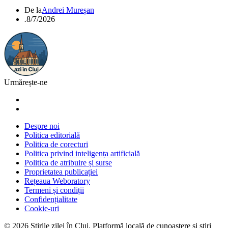
De la
Andrei Mureșan
.
8/7/2026
Urmărește-ne
Despre noi
Politica editorială
Politica de corecturi
Politica privind inteligența artificială
Politica de atribuire și surse
Proprietatea publicației
Rețeaua Weboratory
Termeni și condiții
Confidențialitate
Cookie-uri
©
2026
Știrile zilei în Cluj
. Platformă locală de cunoaștere și știri