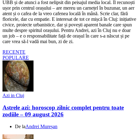
UBB și de atunci a fost nelipsit din peisajul media local. Îl recunoști
ușor prin centrul orașului – are mereu un carnețel în buzunar, un aer
atent și o cafea de la vreo cafenea locală în mână. Scrie clar, fără
floricele, dar cu empatie. E interesat de tot ce mișcă în Cluj: inițiative
civice, proiecte urbanistice, dar și povești aparent banale care spun
multe despre spiritul orașului. Pentru Andrei, azi în Cluj nu e doar
un job – e o responsabilitate față de orașul în care s-a născut și pe
care vrea să-l vadă mai bun, zi de zi.
RECENTE
POPULARE
Azi in Cluj
Astrele azi: horoscop zilnic complet pentru toate
zodiile – 09 august 2026
De la
Andrei Mureșan