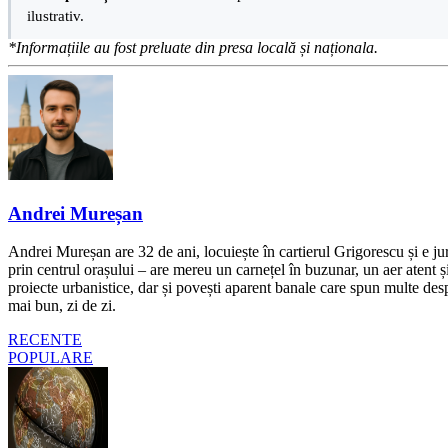
ilustrativ.
*Informațiile au fost preluate din presa locală și naționala.
Andrei Mureșan
Andrei Mureșan are 32 de ani, locuiește în cartierul Grigorescu și e jur
prin centrul orașului – are mereu un carnețel în buzunar, un aer atent și 
proiecte urbanistice, dar și povești aparent banale care spun multe despr
mai bun, zi de zi.
RECENTE
POPULARE