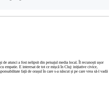
de atunci a fost nelipsit din peisajul media local. Îl recunoști ușor
cu empatie. E interesat de tot ce mișcă în Cluj: inițiative civice,
ponsabilitate față de orașul în care s-a născut și pe care vrea să-l vadă