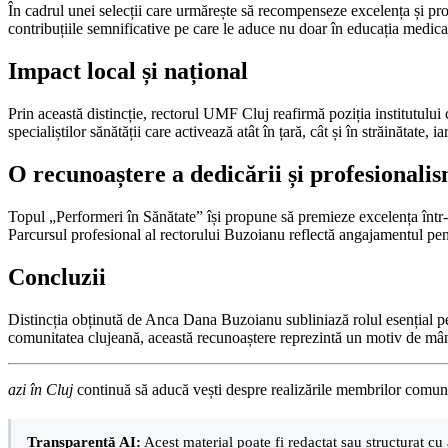
În cadrul unei selecții care urmărește să recompenseze excelența și pr
contribuțiile semnificative pe care le aduce nu doar în educația medicală
Impact local și național
Prin această distincție, rectorul UMF Cluj reafirmă poziția institutul
specialiștilor sănătății care activează atât în țară, cât și în străinăta
O recunoaștere a dedicării și profesionali
Topul „Performeri în Sănătate” își propune să premieze excelența într-
Parcursul profesional al rectorului Buzoianu reflectă angajamentul pentru
Concluzii
Distincția obținută de Anca Dana Buzoianu subliniază rolul esențial p
comunitatea clujeană, această recunoaștere reprezintă un motiv de mâ
azi în Cluj
continuă să aducă vești despre realizările membrilor comunită
Transparență AI:
Acest material poate fi redactat sau structurat cu 