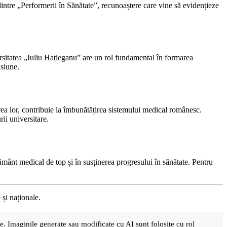
ntre „Performerii în Sănătate”, recunoaștere care vine să evidențieze
ersitatea „Iuliu Hațieganu” are un rol fundamental în formarea
isiune.
rea lor, contribuie la îmbunătățirea sistemului medical românesc.
ii universitare.
ânt medical de top și în susținerea progresului în sănătate. Pentru
 și naționale.
are. Imaginile generate sau modificate cu AI sunt folosite cu rol