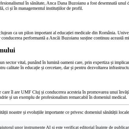
ofesionalismul în sănătate, Anca Dana Buzoianu a fost desemnată unul di
, ci și în managementul instituțiilor de profil.
ui clujean ca un pilon important al educației medicale din România. Univ
te, iar conducerea performantă a Ancăi Buzoianu susține continuu această m
smului
un sector vital, punând în lumină oameni care, prin expertiza și implica
 calitate în educație și cercetare, dar și pentru dezvoltarea infrastructur
e care îl are UMF Cluj și conducerea acesteia în promovarea unui învățăm
ndrie și un exemplu de profesionalism remarcabil în domeniul medical.
ții noastre și evoluțiile importante ce privesc domeniul sănătății locale
ajutorul unor instrumente AI și este verificat editorial înainte de public