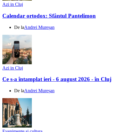
Azi in Cluj
Calendar ortodox: Sfântul Pantelimon
De la
Andrei Mureșan
Azi in Cluj
Ce s-a întamplat ieri - 6 august 2026 - în Cluj
De la
Andrei Mureșan
Evenimente si cultura