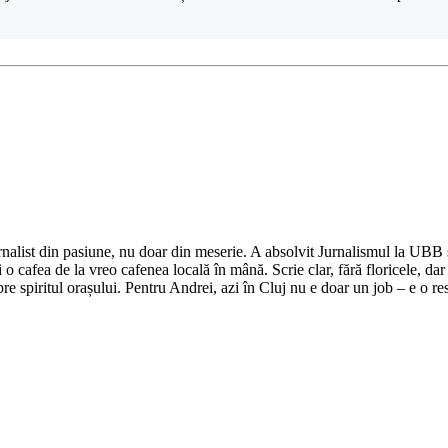
nalist din pasiune, nu doar din meserie. A absolvit Jurnalismul la UBB și 
o cafea de la vreo cafenea locală în mână. Scrie clar, fără floricele, dar 
e spiritul orașului. Pentru Andrei, azi în Cluj nu e doar un job – e o res