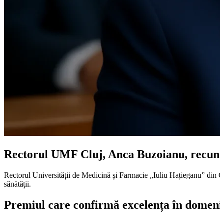
Rectorul UMF Cluj, Anca Buzoianu, recunos
Rectorul Universității de Medicină și Farmacie „Iuliu Hațieganu” din 
sănătății.
Premiul care confirmă excelența în domen