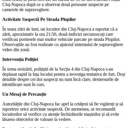
Cluj-Napoca după ce a observat două persoane suspecte pe
camerele de supraveghere.
Activitate Suspectă Pe Strada Plopilor
În seara zilei de luni, un locuitor din Cluj-Napoca a raportat că a
zărit, aproximativ la ora 21:50, două indivizi necunoscuți care
verificau portierele mai multor vehicule parcate pe strada Plopilor.
Observațiile au fost realizate cu ajutorul sistemului de supraveghere
video din zonă.
Intervenția Poliției
În urma sesizării, polițiștii de la Secția 4 din Cluj-Napoca s-au
deplasat rapid la fața locului pentru a investiga tentativa de furt. Deși
detaliile despre cei doi suspecți nu sunt încă clare, demersurile de
identificare sunt în curs.
Un Mesaj de Precauție
Autoritățile din Cluj-Napoca fac apel la cetățeni să fie vigilenți și să
raporteze orice activitate suspectă. De asemenea, se recomandă
locuitorilor să verifice cu atenție închizătorile mașinilor și să evite
lăsarea obiectelor de valoare la vedere.