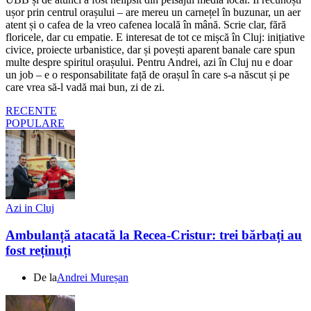
ușor prin centrul orașului – are mereu un carnețel în buzunar, un aer
atent și o cafea de la vreo cafenea locală în mână. Scrie clar, fără
floricele, dar cu empatie. E interesat de tot ce mișcă în Cluj: inițiative
civice, proiecte urbanistice, dar și povești aparent banale care spun
multe despre spiritul orașului. Pentru Andrei, azi în Cluj nu e doar
un job – e o responsabilitate față de orașul în care s-a născut și pe
care vrea să-l vadă mai bun, zi de zi.
RECENTE
POPULARE
Azi in Cluj
Ambulanță atacată la Recea-Cristur: trei bărbați au
fost reținuți
De la
Andrei Mureșan