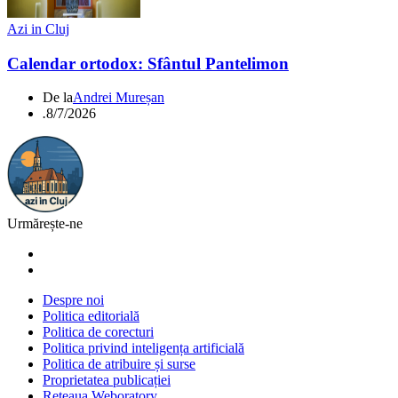
Azi in Cluj
Calendar ortodox: Sfântul Pantelimon
De la
Andrei Mureșan
.
8/7/2026
Urmărește-ne
Despre noi
Politica editorială
Politica de corecturi
Politica privind inteligența artificială
Politica de atribuire și surse
Proprietatea publicației
Rețeaua Weboratory