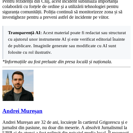
Pentru rezidenții din Cluj, acest incident subliniază importanța
colaborării cu forțele de ordine și a utilizării tehnologiei pentru
siguranța comunității. Poliția continuă să monitorizeze zona și să
investigheze pentru a preveni astfel de incidente pe viitor.
Transparență AI:
Acest material poate fi redactat sau structurat
cu ajutorul unor instrumente AI și este verificat editorial înainte
de publicare. Imaginile generate sau modificate cu AI sunt
folosite cu rol ilustrativ.
*Informațiile au fost preluate din presa locală și naționala.
Andrei Mureșan
Andrei Mureșan are 32 de ani, locuiește în cartierul Grigorescu și e
jurnalist din pasiune, nu doar din meserie. A absolvit Jurnalismul la
UBB și de atunci a fost nelipsit din peisajul media local. Îl recunoști