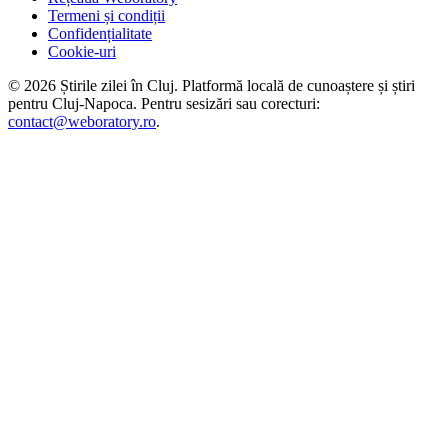
Termeni și condiții
Confidențialitate
Cookie-uri
©
2026
Știrile zilei în Cluj
. Platformă locală de cunoaștere și știri
pentru
Cluj-Napoca
. Pentru sesizări sau corecturi:
contact@weboratory.ro
.