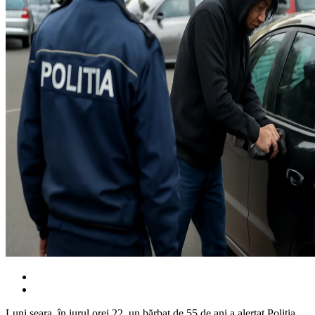
Luni seara, în jurul orei 22, un bărbat de 55 de ani a alertat Poliția