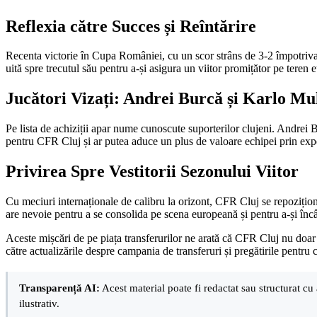
Reflexia către Succes și Reîntărire
Recenta victorie în Cupa României, cu un scor strâns de 3-2 împotriva 
uită spre trecutul său pentru a-și asigura un viitor promițător pe teren 
Jucători Vizați: Andrei Burcă și Karlo M
Pe lista de achiziții apar nume cunoscute suporterilor clujeni. Andrei
pentru CFR Cluj și ar putea aduce un plus de valoare echipei prin experi
Privirea Spre Vestitorii Sezonului Viitor
Cu meciuri internaționale de calibru la orizont, CFR Cluj se repozițione
are nevoie pentru a se consolida pe scena europeană și pentru a-și încâ
Aceste mișcări de pe piața transferurilor ne arată că CFR Cluj nu doar îș
către actualizările despre campania de transferuri și pregătirile pentru c
Transparență AI:
Acest material poate fi redactat sau structurat cu 
ilustrativ.