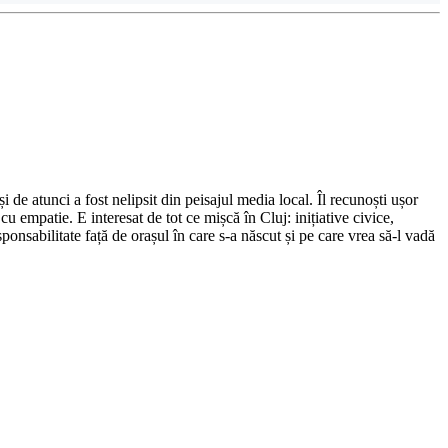
de atunci a fost nelipsit din peisajul media local. Îl recunoști ușor
cu empatie. E interesat de tot ce mișcă în Cluj: inițiative civice,
ponsabilitate față de orașul în care s-a născut și pe care vrea să-l vadă