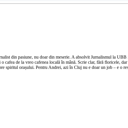
nalist din pasiune, nu doar din meserie. A absolvit Jurnalismul la UBB și 
o cafea de la vreo cafenea locală în mână. Scrie clar, fără floricele, dar 
e spiritul orașului. Pentru Andrei, azi în Cluj nu e doar un job – e o res