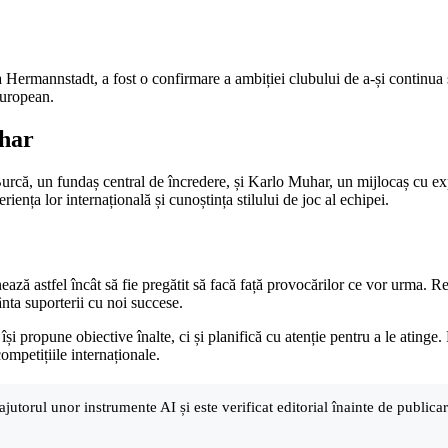
Hermannstadt, a fost o confirmare a ambiției clubului de a-și continua s
european.
uhar
 Burcă, un fundaș central de încredere, și Karlo Muhar, un mijlocaș cu ex
ența lor internațională și cunoștința stilului de joc al echipei.
ază astfel încât să fie pregătit să facă față provocărilor ce vor urma. Re
nta suporterii cu noi succese.
i propune obiective înalte, ci și planifică cu atenție pentru a le atinge.
ompetițiile internaționale.
ajutorul unor instrumente AI și este verificat editorial înainte de public