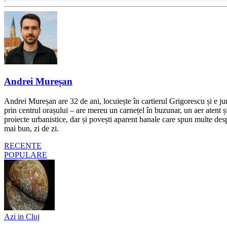
Andrei Mureșan
Andrei Mureșan are 32 de ani, locuiește în cartierul Grigorescu și e jur
prin centrul orașului – are mereu un carnețel în buzunar, un aer atent și 
proiecte urbanistice, dar și povești aparent banale care spun multe despr
mai bun, zi de zi.
RECENTE
POPULARE
Azi in Cluj