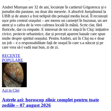
Andrei Mureșan are 32 de ani, locuiește în cartierul Grigorescu și e
jurnalist din pasiune, nu doar din meserie. A absolvit Jurnalismul la
UBB și de atunci a fost nelipsit din peisajul media local. Îl recunoști
ușor prin centrul orașului – are mereu un carnețel în buzunar, un aer
atent și o cafea de la vreo cafenea locală în mână. Scrie clar, fără
floricele, dar cu empatie. E interesat de tot ce mișcă în Cluj: inițiative
civice, proiecte urbanistice, dar și povești aparent banale care spun
multe despre spiritul orașului. Pentru Andrei, azi în Cluj nu e doar
un job – e o responsabilitate față de orașul în care s-a născut și pe
care vrea să-l vadă mai bun, zi de zi.
RECENTE
POPULARE
Azi in Cluj
Astrele azi: horoscop zilnic complet pentru toate
zodiile – 07 august 2026