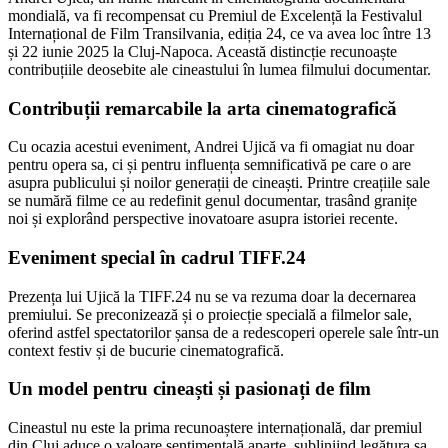
mondială, va fi recompensat cu Premiul de Excelență la Festivalul
Internațional de Film Transilvania, ediția 24, ce va avea loc între 13
și 22 iunie 2025 la Cluj-Napoca. Această distincție recunoaște
contribuțiile deosebite ale cineastului în lumea filmului documentar.
Contribuții remarcabile la arta cinematografică
Cu ocazia acestui eveniment, Andrei Ujică va fi omagiat nu doar
pentru opera sa, ci și pentru influența semnificativă pe care o are
asupra publicului și noilor generații de cineaști. Printre creațiile sale
se numără filme ce au redefinit genul documentar, trasând granițe
noi și explorând perspective inovatoare asupra istoriei recente.
Eveniment special în cadrul TIFF.24
Prezența lui Ujică la TIFF.24 nu se va rezuma doar la decernarea
premiului. Se preconizează și o proiecție specială a filmelor sale,
oferind astfel spectatorilor șansa de a redescoperi operele sale într-un
context festiv și de bucurie cinematografică.
Un model pentru cineaști și pasionați de film
Cineastul nu este la prima recunoaștere internațională, dar premiul
din Cluj aduce o valoare sentimentală aparte, subliniind legătura sa