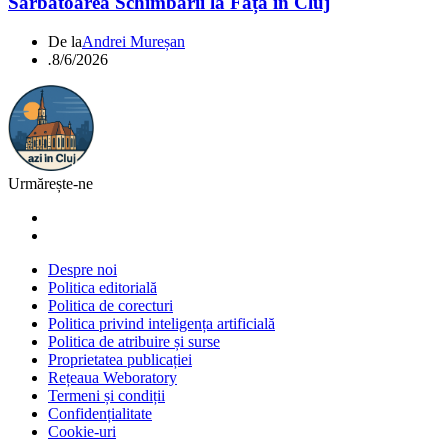
Sărbătoarea Schimbării la Față în Cluj
De la
Andrei Mureșan
.
8/6/2026
Urmărește-ne
Despre noi
Politica editorială
Politica de corecturi
Politica privind inteligența artificială
Politica de atribuire și surse
Proprietatea publicației
Rețeaua Weboratory
Termeni și condiții
Confidențialitate
Cookie-uri