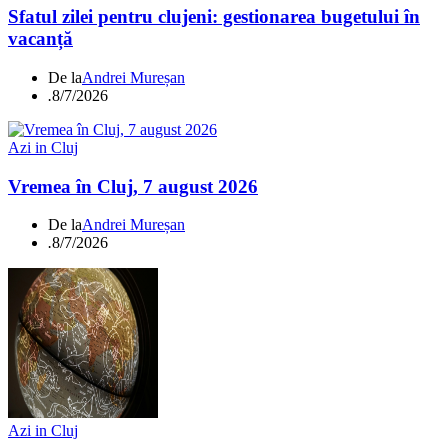
Sfatul zilei pentru clujeni: gestionarea bugetului în
vacanță
De la
Andrei Mureșan
.
8/7/2026
Azi in Cluj
Vremea în Cluj, 7 august 2026
De la
Andrei Mureșan
.
8/7/2026
Azi in Cluj