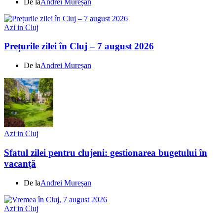
De la
Andrei Mureșan
Azi in Cluj
Prețurile zilei în Cluj – 7 august 2026
De la
Andrei Mureșan
Azi in Cluj
Sfatul zilei pentru clujeni: gestionarea bugetului în
vacanță
De la
Andrei Mureșan
Azi in Cluj