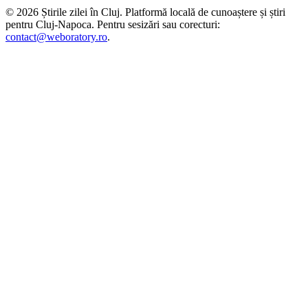
©
2026
Știrile zilei în Cluj
. Platformă locală de cunoaștere și știri
pentru
Cluj-Napoca
. Pentru sesizări sau corecturi:
contact@weboratory.ro
.