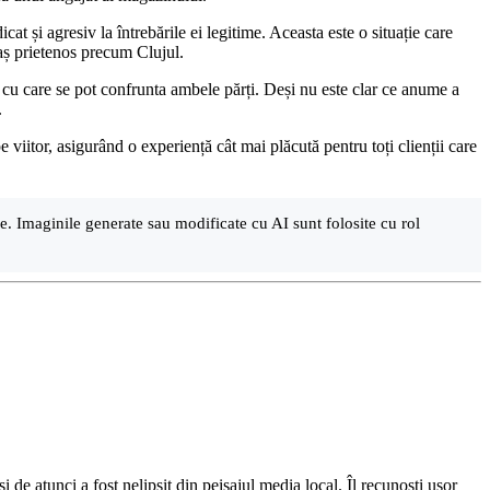
at și agresiv la întrebările ei legitime. Aceasta este o situație care
raș prietenos precum Clujul.
le cu care se pot confrunta ambele părți. Deși nu este clar ce anume a
.
 viitor, asigurând o experiență cât mai plăcută pentru toți clienții care
are. Imaginile generate sau modificate cu AI sunt folosite cu rol
de atunci a fost nelipsit din peisajul media local. Îl recunoști ușor