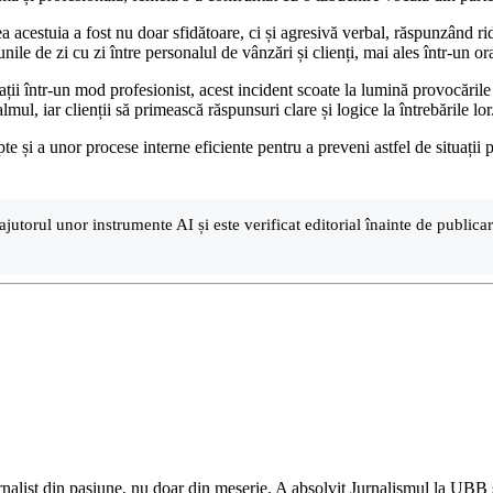
acestuia a fost nu doar sfidătoare, ci și agresivă verbal, răspunzând ridic
nile de zi cu zi între personalul de vânzări și clienți, mai ales într-un o
ituații într-un mod profesionist, acest incident scoate la lumină provocări
mul, iar clienții să primească răspunsuri clare și logice la întrebările lor
și a unor procese interne eficiente pentru a preveni astfel de situații pe
ajutorul unor instrumente AI și este verificat editorial înainte de public
nalist din pasiune, nu doar din meserie. A absolvit Jurnalismul la UBB și 