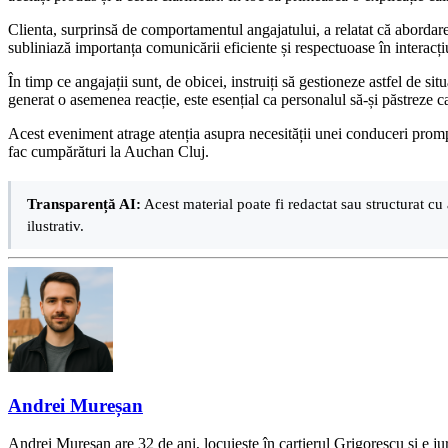
Clienta, surprinsă de comportamentul angajatului, a relatat că abordarea 
subliniază importanța comunicării eficiente și respectuoase în interacțiu
În timp ce angajații sunt, de obicei, instruiți să gestioneze astfel de s
generat o asemenea reacție, este esențial ca personalul să-și păstreze cal
Acest eveniment atrage atenția asupra necesității unei conduceri prompte 
fac cumpărături la Auchan Cluj.
Transparență AI:
Acest material poate fi redactat sau structurat cu 
ilustrativ.
Andrei Mureșan
Andrei Mureșan are 32 de ani, locuiește în cartierul Grigorescu și e jur