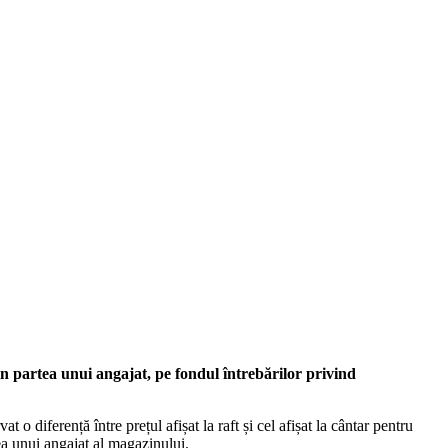
n partea unui angajat, pe fondul întrebărilor privind
diferență între prețul afișat la raft și cel afișat la cântar pentru
tea unui angajat al magazinului.