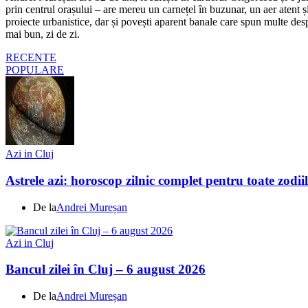
prin centrul orașului – are mereu un carnețel în buzunar, un aer atent și 
proiecte urbanistice, dar și povești aparent banale care spun multe despr
mai bun, zi de zi.
RECENTE
POPULARE
Azi in Cluj
Astrele azi: horoscop zilnic complet pentru toate zodi
De la
Andrei Mureșan
Azi in Cluj
Bancul zilei în Cluj – 6 august 2026
De la
Andrei Mureșan