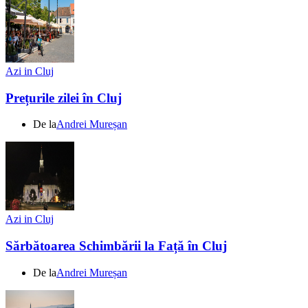
Azi in Cluj
Prețurile zilei în Cluj
De la
Andrei Mureșan
Azi in Cluj
Sărbătoarea Schimbării la Față în Cluj
De la
Andrei Mureșan