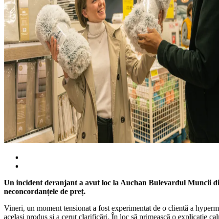
Un incident deranjant a avut loc la Auchan Bulevardul Muncii din 
neconcordanțele de preț.
Vineri, un moment tensionat a fost experimentat de o clientă a hypermark
același produs și a cerut clarificări. În loc să primească o explicație 