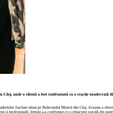
Cluj, unde o clientă a fost confruntată cu o reacție neadecvată di
etului Auchan situat pe Bulevardul Muncii din Cluj. Aceasta a observat o 
calmă și profesională, femeia s-a confruntat cu o izbucnire vocală din par