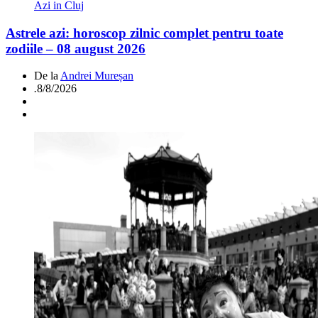
Azi in Cluj
Astrele azi: horoscop zilnic complet pentru toate
zodiile – 08 august 2026
De la
Andrei Mureșan
.
8/8/2026