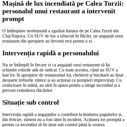
Mașină de lux incendiată pe Calea Turzii:
personalul unui restaurant a intervenit
prompt
O întâmplare neobișnuită a zguduit liniștea de pe Calea Turzii din
Cluj-Napoca. Un SUV de lux a izbucnit în flăcări, iar angajații unui
restaurant din apropiere au devenit eroi pentru o zi.
Intervenția rapidă a personalului
Nu se întâmplă în fiecare zi ca angajații unui restaurant să își
schimbe rolurile atât de radical. Cu toate acestea, când un SUV a
luat foc în apropiere de restaurantul lor, chelnerii și bucătarii au lăsat
deoparte treburile zilnice și au acționat ca pompieri improvizați. Cu
extinctoare în mână, au sărit în ajutor pentru a stinge incendiul și a
preveni extinderea flăcărilor.
Situație sub control
Intervenția rapidă a angajaților a contribuit la limitarea pagubelor și,
din fericire, nimeni nu a fost rănit în incident. Acțiunea lor promptă a
permis ca incendiul să fie ținut sub control până la sosirea