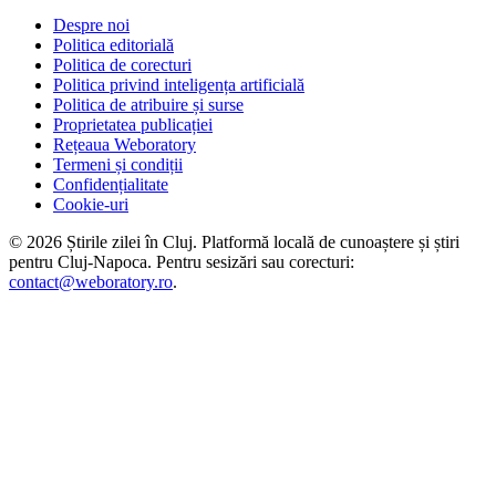
Despre noi
Politica editorială
Politica de corecturi
Politica privind inteligența artificială
Politica de atribuire și surse
Proprietatea publicației
Rețeaua Weboratory
Termeni și condiții
Confidențialitate
Cookie-uri
©
2026
Știrile zilei în Cluj
. Platformă locală de cunoaștere și știri
pentru
Cluj-Napoca
. Pentru sesizări sau corecturi:
contact@weboratory.ro
.