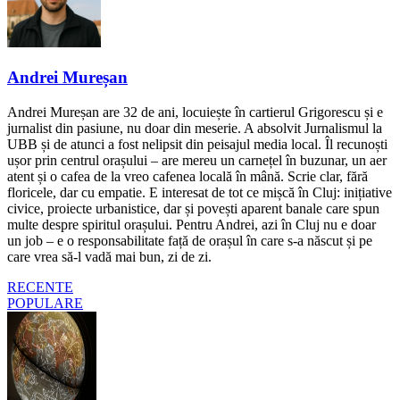
Andrei Mureșan
Andrei Mureșan are 32 de ani, locuiește în cartierul Grigorescu și e
jurnalist din pasiune, nu doar din meserie. A absolvit Jurnalismul la
UBB și de atunci a fost nelipsit din peisajul media local. Îl recunoști
ușor prin centrul orașului – are mereu un carnețel în buzunar, un aer
atent și o cafea de la vreo cafenea locală în mână. Scrie clar, fără
floricele, dar cu empatie. E interesat de tot ce mișcă în Cluj: inițiative
civice, proiecte urbanistice, dar și povești aparent banale care spun
multe despre spiritul orașului. Pentru Andrei, azi în Cluj nu e doar
un job – e o responsabilitate față de orașul în care s-a născut și pe
care vrea să-l vadă mai bun, zi de zi.
RECENTE
POPULARE