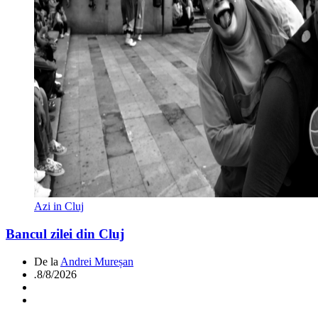
Azi in Cluj
Bancul zilei din Cluj
De la
Andrei Mureșan
.
8/8/2026