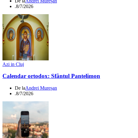
De la
Andrei Mureșan
.
8/7/2026
Azi in Cluj
Calendar ortodox: Sfântul Pantelimon
De la
Andrei Mureșan
.
8/7/2026