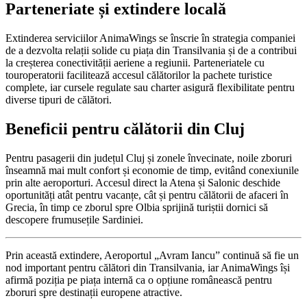
Parteneriate și extindere locală
Extinderea serviciilor AnimaWings se înscrie în strategia companiei
de a dezvolta relații solide cu piața din Transilvania și de a contribui
la creșterea conectivității aeriene a regiunii. Parteneriatele cu
touroperatorii facilitează accesul călătorilor la pachete turistice
complete, iar cursele regulate sau charter asigură flexibilitate pentru
diverse tipuri de călători.
Beneficii pentru călătorii din Cluj
Pentru pasagerii din județul Cluj și zonele învecinate, noile zboruri
înseamnă mai mult confort și economie de timp, evitând conexiunile
prin alte aeroporturi. Accesul direct la Atena și Salonic deschide
oportunități atât pentru vacanțe, cât și pentru călătorii de afaceri în
Grecia, în timp ce zborul spre Olbia sprijină turiștii dornici să
descopere frumusețile Sardiniei.
Prin această extindere, Aeroportul „Avram Iancu” continuă să fie un
nod important pentru călători din Transilvania, iar AnimaWings își
afirmă poziția pe piața internă ca o opțiune românească pentru
zboruri spre destinații europene atractive.