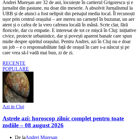
Andrei Mureșan are 32 de ani, locuiește în cartierul Grigorescu și e
jurnalist din pasiune, nu doar din meserie. A absolvit Jurnalismul la
UBB și de atunci a fost nelipsit din peisajul media local. Îl recunoști
ușor prin centrul orașului – are mereu un carnețel în buzunar, un aer
atent și o cafea de la vreo cafenea locală în mână. Scrie clar, fără
floricele, dar cu empatie. E interesat de tot ce mișcă în Cluj: inițiative
civice, proiecte urbanistice, dar și povești aparent banale care spun
multe despre spiritul orașului. Pentru Andrei, azi în Cluj nu e doar
un job – e o responsabilitate față de orașul în care s-a născut și pe
care vrea să-l vadă mai bun, zi de zi.
RECENTE
POPULARE
Azi in Cluj
Astrele azi: horoscop zilnic complet pentru toate
zodiile – 08 august 2026
De la
Andrei Mureșan