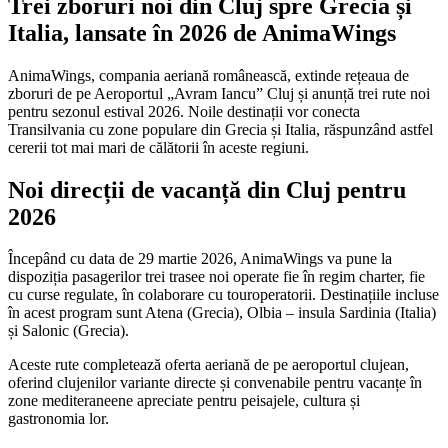
Trei zboruri noi din Cluj spre Grecia și
Italia, lansate în 2026 de AnimaWings
AnimaWings, compania aeriană românească, extinde rețeaua de
zboruri de pe Aeroportul „Avram Iancu” Cluj și anunță trei rute noi
pentru sezonul estival 2026. Noile destinații vor conecta
Transilvania cu zone populare din Grecia și Italia, răspunzând astfel
cererii tot mai mari de călătorii în aceste regiuni.
Noi direcții de vacanță din Cluj pentru
2026
Începând cu data de 29 martie 2026, AnimaWings va pune la
dispoziția pasagerilor trei trasee noi operate fie în regim charter, fie
cu curse regulate, în colaborare cu touroperatorii. Destinațiile incluse
în acest program sunt Atena (Grecia), Olbia – insula Sardinia (Italia)
și Salonic (Grecia).
Aceste rute completează oferta aeriană de pe aeroportul clujean,
oferind clujenilor variante directe și convenabile pentru vacanțe în
zone mediteraneene apreciate pentru peisajele, cultura și
gastronomia lor.