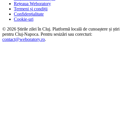
Rețeaua Weboratory
Termeni și condiții
Confidențialitate
Cookie-uri
©
2026
Știrile zilei în Cluj
. Platformă locală de cunoaștere și știri
pentru
Cluj-Napoca
. Pentru sesizări sau corecturi:
contact@weboratory.ro
.