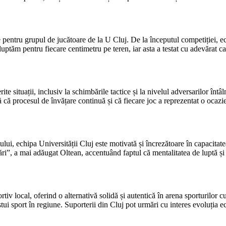
te pentru grupul de jucătoare de la U Cluj. De la începutul competiției, ec
ă luptăm pentru fiecare centimetru pe teren, iar asta a testat cu adevărat 
ite situații, inclusiv la schimbările tactice și la nivelul adversarilor întâ
că procesul de învățare continuă și că fiecare joc a reprezentat o ocazie 
lui, echipa Universității Cluj este motivată și încrezătoare în capacitate
i”, a mai adăugat Oltean, accentuând faptul că mentalitatea de luptă și 
rtiv local, oferind o alternativă solidă și autentică în arena sporturilor
stui sport în regiune. Suporterii din Cluj pot urmări cu interes evoluția