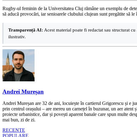
Rugby-ul feminin de la Universitatea Cluj rămâne un exemplu de determ
să aducă provocări, iar senioarele clubului clujean sunt pregătite să le
Transparență AI:
Acest material poate fi redactat sau structurat cu 
ilustrativ.
Andrei Mureșan
Andrei Mureșan are 32 de ani, locuiește în cartierul Grigorescu și e jur
prin centrul orașului – are mereu un carnețel în buzunar, un aer atent și 
proiecte urbanistice, dar și povești aparent banale care spun multe despr
mai bun, zi de zi.
RECENTE
POPULARE