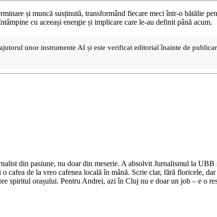
inare și muncă susținută, transformând fiecare meci într-o bătălie pen
 întâmpine cu aceeași energie și implicare care le-au definit până acum.
ajutorul unor instrumente AI și este verificat editorial înainte de public
nalist din pasiune, nu doar din meserie. A absolvit Jurnalismul la UBB și 
o cafea de la vreo cafenea locală în mână. Scrie clar, fără floricele, dar 
e spiritul orașului. Pentru Andrei, azi în Cluj nu e doar un job – e o res