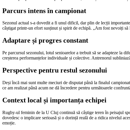
Parcurs intens în campionat
Sezonul actual s-a dovedit a fi unul dificil, dar plin de lecții importan
câștigat printr-un efort susținut și spirit de echipă. „Am fost nevoiți s
Adaptare și progres constant
Pe parcursul sezonului, lotul senioarelor a trebuit să se adapteze la difer
creșterea performanțelor individuale și colective. Antrenorul subliniază 
Perspective pentru restul sezonului
Deși încă mai sunt multe meciuri de disputat până la finalul campionatu
ce am realizat până acum ne dă încredere pentru următoarele confruntăr
Context local și importanța echipei
Rugby-ul feminin de la U Cluj continuă să câștige teren în peisajul spo
dovedesc o implicare serioasă și o dorință reală de a ridica nivelul ace
emoție.