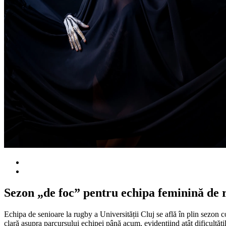
Sezon „de foc” pentru echipa feminină de r
Echipa de senioare la rugby a Universității Cluj se află în plin sezon 
clară asupra parcursului echipei până acum, evidențiind atât dificultăți