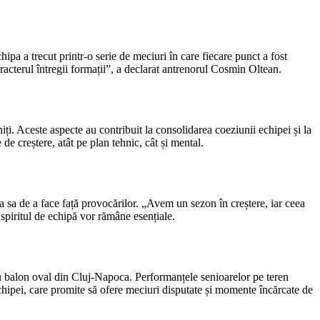
hipa a trecut printr-o serie de meciuri în care fiecare punct a fost
caracterul întregii formații”, a declarat antrenorul Cosmin Oltean.
lniți. Aceste aspecte au contribuit la consolidarea coeziunii echipei și la
de creștere, atât pe plan tehnic, cât și mental.
a sa de a face față provocărilor. „Avem un sezon în creștere, iar ceea
spiritul de echipă vor rămâne esențiale.
 cu balon oval din Cluj-Napoca. Performanțele senioarelor pe teren
 echipei, care promite să ofere meciuri disputate și momente încărcate de