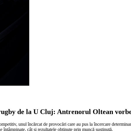
ugby de la U Cluj: Antrenorul Oltean vorbeș
competitiv, unul încărcat de provocări care au pus la încercare determin
le întâmpinate, cât și rezultatele obținute prin muncă susținută.