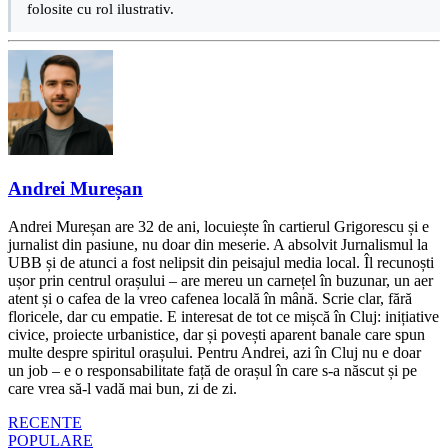
folosite cu rol ilustrativ.
Andrei Mureșan
Andrei Mureșan are 32 de ani, locuiește în cartierul Grigorescu și e
jurnalist din pasiune, nu doar din meserie. A absolvit Jurnalismul la
UBB și de atunci a fost nelipsit din peisajul media local. Îl recunoști
ușor prin centrul orașului – are mereu un carnețel în buzunar, un aer
atent și o cafea de la vreo cafenea locală în mână. Scrie clar, fără
floricele, dar cu empatie. E interesat de tot ce mișcă în Cluj: inițiative
civice, proiecte urbanistice, dar și povești aparent banale care spun
multe despre spiritul orașului. Pentru Andrei, azi în Cluj nu e doar
un job – e o responsabilitate față de orașul în care s-a născut și pe
care vrea să-l vadă mai bun, zi de zi.
RECENTE
POPULARE