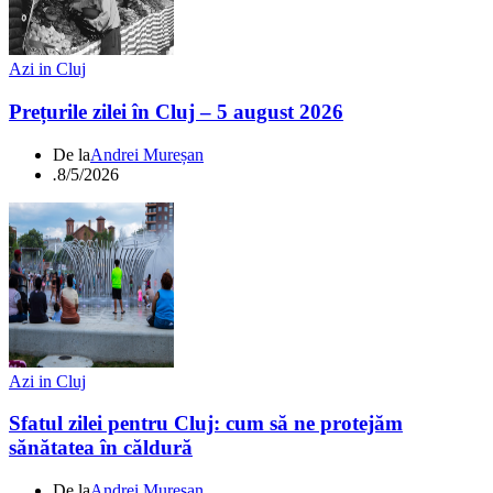
Azi in Cluj
Prețurile zilei în Cluj – 5 august 2026
De la
Andrei Mureșan
.
8/5/2026
Azi in Cluj
Sfatul zilei pentru Cluj: cum să ne protejăm
sănătatea în căldură
De la
Andrei Mureșan