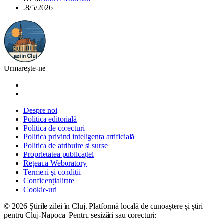
.
8/5/2026
Urmărește-ne
Despre noi
Politica editorială
Politica de corecturi
Politica privind inteligența artificială
Politica de atribuire și surse
Proprietatea publicației
Rețeaua Weboratory
Termeni și condiții
Confidențialitate
Cookie-uri
©
2026
Știrile zilei în Cluj
. Platformă locală de cunoaștere și știri
pentru
Cluj-Napoca
. Pentru sesizări sau corecturi: