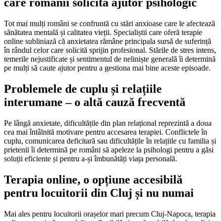
care românii solicită ajutor psihologic
Tot mai mulți români se confruntă cu stări anxioase care le afectează
sănătatea mentală și calitatea vieții. Specialiștii care oferă terapie
online subliniază că anxietatea rămâne principala sursă de suferință
în rândul celor care solicită sprijin profesional. Stările de stres intens,
temerile nejustificate și sentimentul de neliniște generală îi determină
pe mulți să caute ajutor pentru a gestiona mai bine aceste episoade.
Problemele de cuplu și relațiile
interumane – o altă cauză frecventă
Pe lângă anxietate, dificultățile din plan relațional reprezintă a doua
cea mai întâlnită motivare pentru accesarea terapiei. Conflictele în
cuplu, comunicarea deficitară sau dificultățile în relațiile cu familia și
prietenii îi determină pe români să apeleze la psihologi pentru a găsi
soluții eficiente și pentru a-și îmbunătăți viața personală.
Terapia online, o opțiune accesibilă
pentru locuitorii din Cluj și nu numai
Mai ales pentru locuitorii orașelor mari precum Cluj-Napoca, terapia