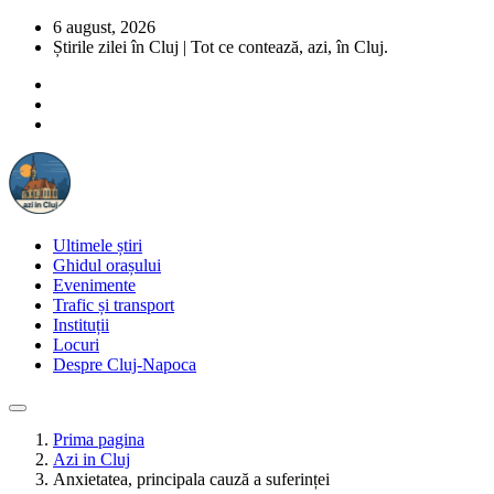
6 august, 2026
Știrile zilei în Cluj | Tot ce contează, azi, în Cluj.
Ultimele știri
Ghidul orașului
Evenimente
Trafic și transport
Instituții
Locuri
Despre Cluj-Napoca
Prima pagina
Azi in Cluj
Anxietatea, principala cauză a suferinței