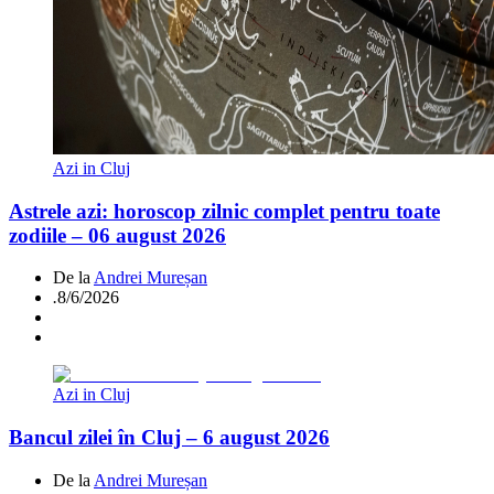
Azi in Cluj
Astrele azi: horoscop zilnic complet pentru toate
zodiile – 06 august 2026
De la
Andrei Mureșan
.
8/6/2026
Azi in Cluj
Bancul zilei în Cluj – 6 august 2026
De la
Andrei Mureșan