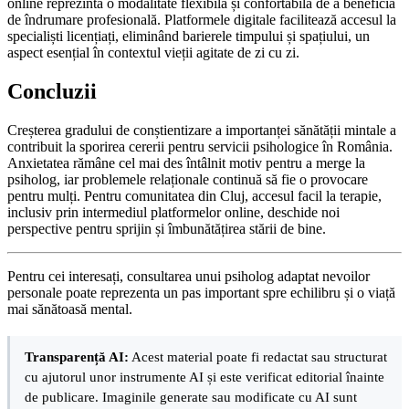
online reprezintă o modalitate flexibilă și confortabilă de a beneficia
de îndrumare profesională. Platformele digitale facilitează accesul la
specialiști licențiați, eliminând barierele timpului și spațiului, un
aspect esențial în contextul vieții agitate de zi cu zi.
Concluzii
Creșterea gradului de conștientizare a importanței sănătății mintale a
contribuit la sporirea cererii pentru servicii psihologice în România.
Anxietatea rămâne cel mai des întâlnit motiv pentru a merge la
psiholog, iar problemele relaționale continuă să fie o provocare
pentru mulți. Pentru comunitatea din Cluj, accesul facil la terapie,
inclusiv prin intermediul platformelor online, deschide noi
perspective pentru sprijin și îmbunătățirea stării de bine.
Pentru cei interesați, consultarea unui psiholog adaptat nevoilor
personale poate reprezenta un pas important spre echilibru și o viață
mai sănătoasă mental.
Transparență AI:
Acest material poate fi redactat sau structurat
cu ajutorul unor instrumente AI și este verificat editorial înainte
de publicare. Imaginile generate sau modificate cu AI sunt