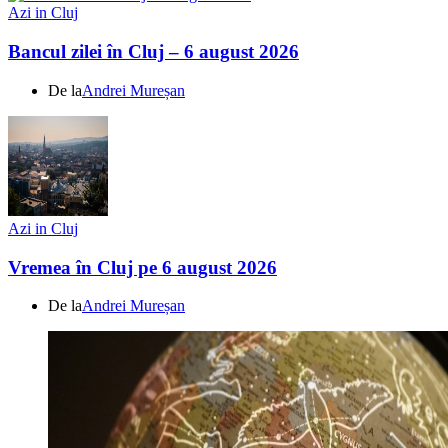
Azi in Cluj
Bancul zilei în Cluj – 6 august 2026
De la
Andrei Mureșan
Azi in Cluj
Vremea în Cluj pe 6 august 2026
De la
Andrei Mureșan