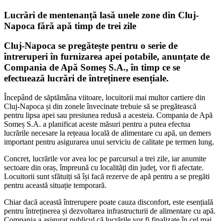
Lucrări de mentenanță lasă unele zone din Cluj-
Napoca fără apă timp de trei zile
Cluj-Napoca se pregătește pentru o serie de
întreruperi în furnizarea apei potabile, anunțate de
Compania de Apă Someș S.A., în timp ce se
efectuează lucrări de întreținere esențiale.
Începând de săptămâna viitoare, locuitorii mai multor cartiere din
Cluj-Napoca și din zonele învecinate trebuie să se pregătească
pentru lipsa apei sau presiunea redusă a acesteia. Compania de Apă
Someș S.A. a planificat aceste măsuri pentru a putea efectua
lucrările necesare la rețeaua locală de alimentare cu apă, un demers
important pentru asigurarea unui serviciu de calitate pe termen lung.
Concret, lucrările vor avea loc pe parcursul a trei zile, iar anumite
sectoare din oraș, împreună cu localități din județ, vor fi afectate.
Locuitorii sunt sfătuiți să își facă rezerve de apă pentru a se pregăti
pentru această situație temporară.
Chiar dacă această întrerupere poate cauza disconfort, este esențială
pentru întreținerea și dezvoltarea infrastructurii de alimentare cu apă.
Compania a asigurat publicul că lucrările vor fi finalizate în cel mai