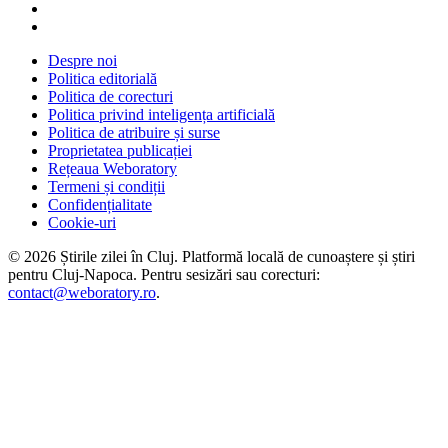
Despre noi
Politica editorială
Politica de corecturi
Politica privind inteligența artificială
Politica de atribuire și surse
Proprietatea publicației
Rețeaua Weboratory
Termeni și condiții
Confidențialitate
Cookie-uri
©
2026
Știrile zilei în Cluj
. Platformă locală de cunoaștere și știri
pentru
Cluj-Napoca
. Pentru sesizări sau corecturi:
contact@weboratory.ro
.