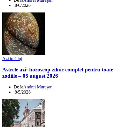
De la
Andrei Mureșan
.
8/6/2026
Azi in Cluj
Astrele azi: horoscop zilnic complet pentru toate
zodiile – 05 august 2026
De la
Andrei Mureșan
.
8/5/2026