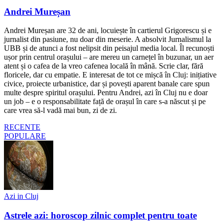
Andrei Mureșan
Andrei Mureșan are 32 de ani, locuiește în cartierul Grigorescu și e
jurnalist din pasiune, nu doar din meserie. A absolvit Jurnalismul la
UBB și de atunci a fost nelipsit din peisajul media local. Îl recunoști
ușor prin centrul orașului – are mereu un carnețel în buzunar, un aer
atent și o cafea de la vreo cafenea locală în mână. Scrie clar, fără
floricele, dar cu empatie. E interesat de tot ce mișcă în Cluj: inițiative
civice, proiecte urbanistice, dar și povești aparent banale care spun
multe despre spiritul orașului. Pentru Andrei, azi în Cluj nu e doar
un job – e o responsabilitate față de orașul în care s-a născut și pe
care vrea să-l vadă mai bun, zi de zi.
RECENTE
POPULARE
Azi in Cluj
Astrele azi: horoscop zilnic complet pentru toate