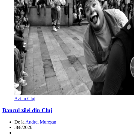
Azi in Cluj
Bancul zilei din Cluj
De la
Andrei Mureșan
.
8/8/2026