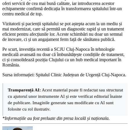
oferi servicii de cea mai bună calitate, iar introducerea acestor
echipamente confirmă dedicația în transformarea spitalului într-un
centru medical de top.
Vizitatorii și pacienții spitalului se pot aștepta acum la un mediu și
mai modernizat, care să permită un diagnostic rapid și un tratament
eficient pentru afecțiunile lor. Aceste schimbări nu doar un semnal
de inovare, ci și un angajament ferm față de sănătatea publică.
Pe scurt, investiția recentă a SCJU Cluj-Napoca în tehnologie
medicală avansată nu doar că îmbunătățește condițiile de tratament,
ci și consolidează poziția Clujului ca un hub medical important în
România.
Sursa informației: Spitalul Clinic Județean de Urgență Cluj-Napoca.
Transparență AI:
Acest material poate fi redactat sau structurat
cu ajutorul unor instrumente AI și este verificat editorial înainte
de publicare. Imaginile generate sau modificate cu AI sunt
folosite cu rol ilustrativ.
*Informațiile au fost preluate din presa locală și naționala.