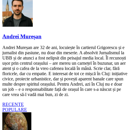
Andrei Mureșan
Andrei Mureșan are 32 de ani, locuiește în cartierul Grigorescu și e
jurnalist din pasiune, nu doar din meserie. A absolvit Jurnalismul la
UBB și de atunci a fost nelipsit din peisajul media local. Îl recunoști
ușor prin centrul orașului – are mereu un carnețel în buzunar, un aer
atent și o cafea de la vreo cafenea locală în mână. Scrie clar, fără
floricele, dar cu empatie. E interesat de tot ce mișcă în Cluj: inițiative
civice, proiecte urbanistice, dar și povești aparent banale care spun
multe despre spiritul orașului. Pentru Andrei, azi în Cluj nu e doar
un job – e o responsabilitate față de orașul în care s-a născut și pe
care vrea să-l vadă mai bun, zi de zi.
RECENTE
POPULARE