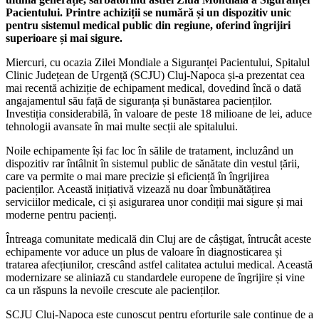
Pacientului. Printre achiziții se numără și un dispozitiv unic
pentru sistemul medical public din regiune, oferind îngrijiri
superioare și mai sigure.
Miercuri, cu ocazia Zilei Mondiale a Siguranței Pacientului, Spitalul
Clinic Județean de Urgență (SCJU) Cluj-Napoca și-a prezentat cea
mai recentă achiziție de echipament medical, dovedind încă o dată
angajamentul său față de siguranța și bunăstarea pacienților.
Investiția considerabilă, în valoare de peste 18 milioane de lei, aduce
tehnologii avansate în mai multe secții ale spitalului.
Noile echipamente își fac loc în sălile de tratament, incluzând un
dispozitiv rar întâlnit în sistemul public de sănătate din vestul țării,
care va permite o mai mare precizie și eficiență în îngrijirea
pacienților. Această inițiativă vizează nu doar îmbunătățirea
serviciilor medicale, ci și asigurarea unor condiții mai sigure și mai
moderne pentru pacienți.
Întreaga comunitate medicală din Cluj are de câștigat, întrucât aceste
echipamente vor aduce un plus de valoare în diagnosticarea și
tratarea afecțiunilor, crescând astfel calitatea actului medical. Această
modernizare se aliniază cu standardele europene de îngrijire și vine
ca un răspuns la nevoile crescute ale pacienților.
SCJU Cluj-Napoca este cunoscut pentru eforturile sale continue de a