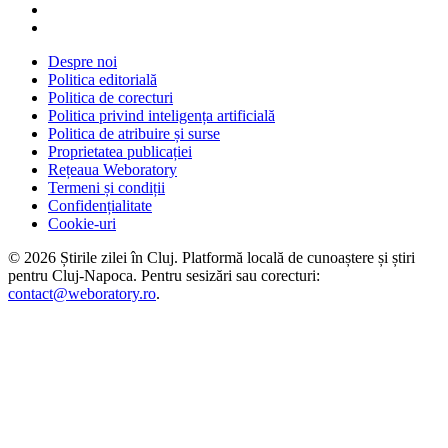
Despre noi
Politica editorială
Politica de corecturi
Politica privind inteligența artificială
Politica de atribuire și surse
Proprietatea publicației
Rețeaua Weboratory
Termeni și condiții
Confidențialitate
Cookie-uri
©
2026
Știrile zilei în Cluj
. Platformă locală de cunoaștere și știri
pentru
Cluj-Napoca
. Pentru sesizări sau corecturi:
contact@weboratory.ro
.