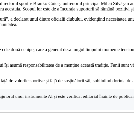
 directorul sportiv Branko Cuic și antrenorul principal Mihai Silvășan au
fara acestuia. Scopul lor este de a încuraja suporterii să rămână pozitivi și 
ură”, a declarat unul dintre oficialii clubului, evidențiind necesitatea 
munitatea.
tre cele două echipe, care a generat de-a lungul timpului momente tension
ului își asumă responsabilitatea de a menține această tradiție. Fanii sunt v
 de valorile sportive și față de susținătorii săi, subliniind dorința de a p
ajutorul unor instrumente AI și este verificat editorial înainte de public