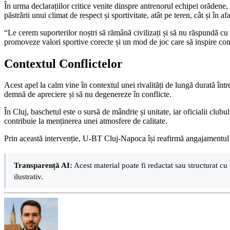
În urma declarațiilor critice venite dinspre antrenorul echipei orădene,
păstrării unui climat de respect și sportivitate, atât pe teren, cât și în a
“Le cerem suporterilor noștri să rămână civilizați și să nu răspundă cu 
promoveze valori sportive corecte și un mod de joc care să inspire co
Contextul Conflictelor
Acest apel la calm vine în contextul unei rivalități de lungă durată în
demnă de apreciere și să nu degenereze în conflicte.
În Cluj, baschetul este o sursă de mândrie și unitate, iar oficialii club
contribuie la menținerea unei atmosfere de calitate.
Prin această intervenție, U-BT Cluj-Napoca își reafirmă angajamentul față
Transparență AI:
Acest material poate fi redactat sau structurat cu 
ilustrativ.