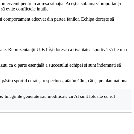
 intervenit pentru a adresa situația. Aceștia subliniază importanța
să evite conflictele inutile.
unui comportament adecvat din partea fanilor. Echipa dorește să
ate. Reprezentanții U-BT își doresc ca rivalitatea sportivă să fie una
ăzuți ca o parte esențială a succesului echipei și sunt îndemnați să
ăstra sportul curat și respectuos, atât în Cluj, cât și pe plan național.
are. Imaginile generate sau modificate cu AI sunt folosite cu rol