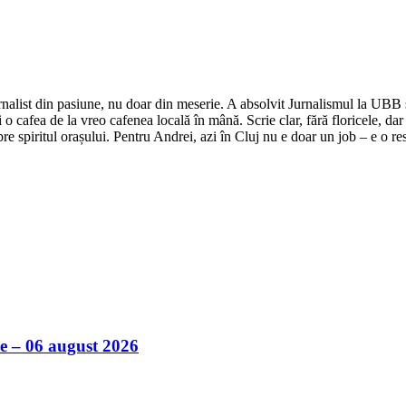
nalist din pasiune, nu doar din meserie. A absolvit Jurnalismul la UBB și 
o cafea de la vreo cafenea locală în mână. Scrie clar, fără floricele, dar 
e spiritul orașului. Pentru Andrei, azi în Cluj nu e doar un job – e o res
ile – 06 august 2026