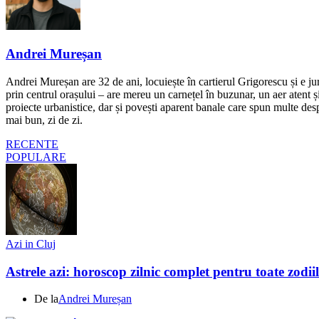
Andrei Mureșan
Andrei Mureșan are 32 de ani, locuiește în cartierul Grigorescu și e jur
prin centrul orașului – are mereu un carnețel în buzunar, un aer atent și 
proiecte urbanistice, dar și povești aparent banale care spun multe despr
mai bun, zi de zi.
RECENTE
POPULARE
Azi in Cluj
Astrele azi: horoscop zilnic complet pentru toate zodi
De la
Andrei Mureșan