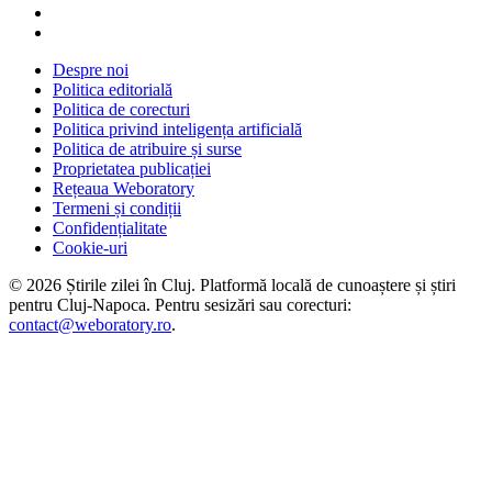
Despre noi
Politica editorială
Politica de corecturi
Politica privind inteligența artificială
Politica de atribuire și surse
Proprietatea publicației
Rețeaua Weboratory
Termeni și condiții
Confidențialitate
Cookie-uri
©
2026
Știrile zilei în Cluj
. Platformă locală de cunoaștere și știri
pentru
Cluj-Napoca
. Pentru sesizări sau corecturi:
contact@weboratory.ro
.