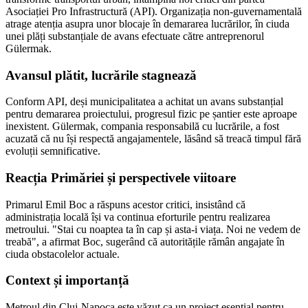
Asociației Pro Infrastructură (API). Organizația non-guvernamentală
atrage atenția asupra unor blocaje în demararea lucrărilor, în ciuda
unei plăți substanțiale de avans efectuate către antreprenorul
Gülermak.
Avansul plătit, lucrările stagnează
Conform API, deși municipalitatea a achitat un avans substanțial
pentru demararea proiectului, progresul fizic pe șantier este aproape
inexistent. Gülermak, compania responsabilă cu lucrările, a fost
acuzată că nu își respectă angajamentele, lăsând să treacă timpul fără
evoluții semnificative.
Reacția Primăriei și perspectivele viitoare
Primarul Emil Boc a răspuns acestor critici, insistând că
administrația locală își va continua eforturile pentru realizarea
metroului. "Stai cu noaptea ta în cap și asta-i viața. Noi ne vedem de
treabă", a afirmat Boc, sugerând că autoritățile rămân angajate în
ciuda obstacolelor actuale.
Context și importanță
Metroul din Cluj-Napoca este văzut ca un proiect esențial pentru