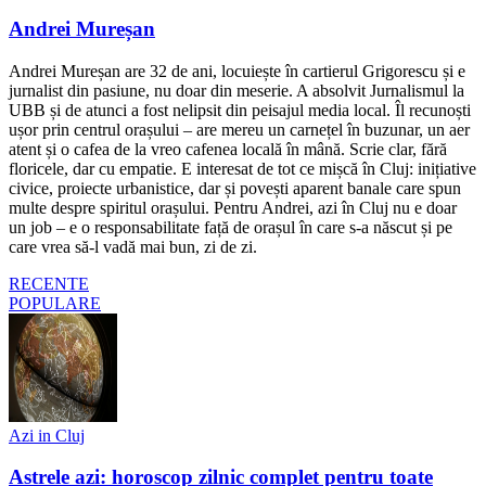
Andrei Mureșan
Andrei Mureșan are 32 de ani, locuiește în cartierul Grigorescu și e
jurnalist din pasiune, nu doar din meserie. A absolvit Jurnalismul la
UBB și de atunci a fost nelipsit din peisajul media local. Îl recunoști
ușor prin centrul orașului – are mereu un carnețel în buzunar, un aer
atent și o cafea de la vreo cafenea locală în mână. Scrie clar, fără
floricele, dar cu empatie. E interesat de tot ce mișcă în Cluj: inițiative
civice, proiecte urbanistice, dar și povești aparent banale care spun
multe despre spiritul orașului. Pentru Andrei, azi în Cluj nu e doar
un job – e o responsabilitate față de orașul în care s-a născut și pe
care vrea să-l vadă mai bun, zi de zi.
RECENTE
POPULARE
Azi in Cluj
Astrele azi: horoscop zilnic complet pentru toate