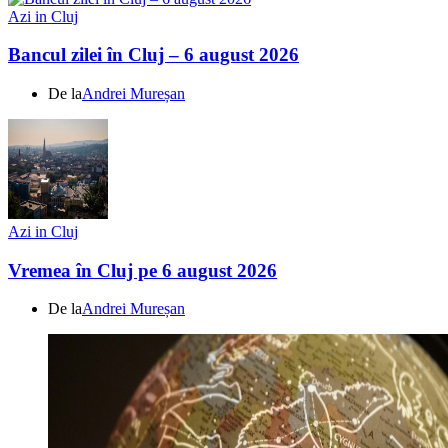
Azi in Cluj
Bancul zilei în Cluj – 6 august 2026
De la
Andrei Mureșan
Azi in Cluj
Vremea în Cluj pe 6 august 2026
De la
Andrei Mureșan