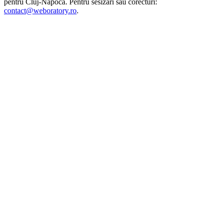
pentru
Cluj-Napoca
. Pentru sesizări sau corecturi:
contact@weboratory.ro
.