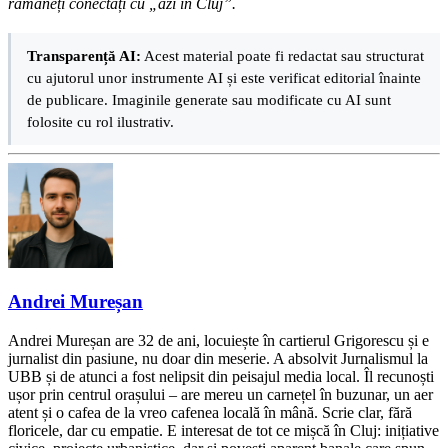
rămâneți conectați cu „azi în Cluj”.
Transparență AI:
Acest material poate fi redactat sau structurat
cu ajutorul unor instrumente AI și este verificat editorial înainte
de publicare. Imaginile generate sau modificate cu AI sunt
folosite cu rol ilustrativ.
Andrei Mureșan
Andrei Mureșan are 32 de ani, locuiește în cartierul Grigorescu și e
jurnalist din pasiune, nu doar din meserie. A absolvit Jurnalismul la
UBB și de atunci a fost nelipsit din peisajul media local. Îl recunoști
ușor prin centrul orașului – are mereu un carnețel în buzunar, un aer
atent și o cafea de la vreo cafenea locală în mână. Scrie clar, fără
floricele, dar cu empatie. E interesat de tot ce mișcă în Cluj: inițiative