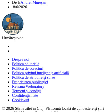
De la
Andrei Mureșan
.
8/6/2026
Urmărește-ne
Despre noi
Politica editorială
Politica de corecturi
Politica privind inteligența artificială
Politica de atribuire și surse
Proprietatea publicației
Rețeaua Weboratory
Termeni și condiții
Confidențialitate
Cookie-uri
©
2026
Știrile zilei în Cluj
. Platformă locală de cunoaștere și știri