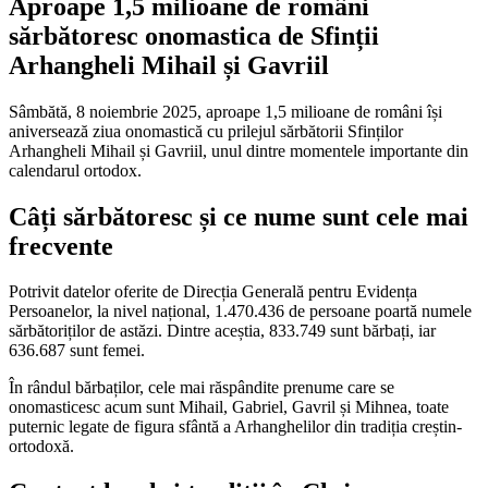
Aproape 1,5 milioane de români
sărbătoresc onomastica de Sfinții
Arhangheli Mihail și Gavriil
Sâmbătă, 8 noiembrie 2025, aproape 1,5 milioane de români își
aniversează ziua onomastică cu prilejul sărbătorii Sfinților
Arhangheli Mihail și Gavriil, unul dintre momentele importante din
calendarul ortodox.
Câți sărbătoresc și ce nume sunt cele mai
frecvente
Potrivit datelor oferite de Direcția Generală pentru Evidența
Persoanelor, la nivel național, 1.470.436 de persoane poartă numele
sărbătoriților de astăzi. Dintre aceștia, 833.749 sunt bărbați, iar
636.687 sunt femei.
În rândul bărbaților, cele mai răspândite prenume care se
onomasticesc acum sunt Mihail, Gabriel, Gavril și Mihnea, toate
puternic legate de figura sfântă a Arhanghelilor din tradiția creștin-
ortodoxă.