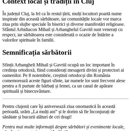
Context local și tradiții în Cluj
În județul Cluj, la fel ca în restul țării, mulți locuitori poartă nume
inspirate din această sărbătoare, iar comunitățile locale vor marca
ziua prin slujbe speciale în biserici și diverse manifestări religioase.
Sfântul Arhidiacon Mihail și Arhanghelul Gavriil sunt venerați cu
respect, iar sărbătoarea este considerată o ocazie de întărire a
valorilor spirituale în familii.
Semnificația sărbătorii
Sfinții Arhangheli Mihail și Gavriil ocupă un loc important în
credința ortodoxă, fiind considerați mesagerii divini și protectori ai
oamenilor. Pe 8 noiembrie, creștinii ortodocși din România
comemorează aceste figuri sfinte, iar numele lor sunt frecvent alese
pentru a fi purtate de bărbați și femei, ca un canal de apărare
spirituală și binecuvântare.
Pentru clujenii care își aniversează ziua onomastică în această
perioadă, urăm „La mulți ani” și le dorim să fie înconjurați de
sănătate și bucurii alături de cei dragi!
Pentru mai multe informații despre sărbători și evenimente locale,