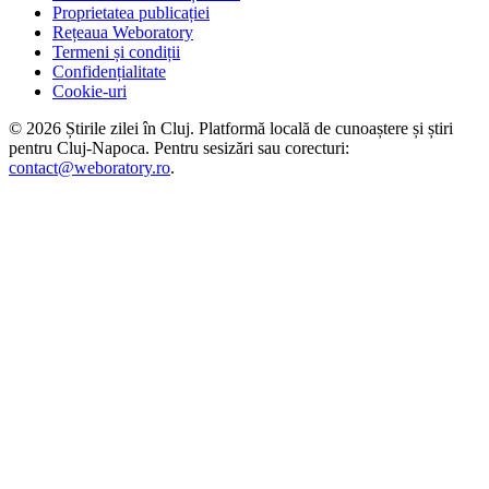
Proprietatea publicației
Rețeaua Weboratory
Termeni și condiții
Confidențialitate
Cookie-uri
©
2026
Știrile zilei în Cluj
. Platformă locală de cunoaștere și știri
pentru
Cluj-Napoca
. Pentru sesizări sau corecturi:
contact@weboratory.ro
.