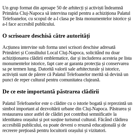
Un grup format din aproape 50 de arhitecți și activiști îndeamnă
Primăria Cluj-Napoca să intervina rapid pentru a achiziționa Palatul
Telefoanelor, cu scopul de a-l clasa pe lista monumentelor istorice și
a-l face accesibil publicului.
O scrisoare deschisă către autorități
Acțiunea intervine sub forma unei scrisori deschise adresată
Primăriei și Consiliului Local Cluj-Napoca, solicitând nu doar
achiziționarea clădirii emblematice, dar și includerea acesteia pe lista
monumentelor istorice, fapt care ar garanta protecția și conservarea
sa pe termen lung. Datorită valorii sale arhitecturale și istorice,
activiștii sunt de părere că Palatul Telefoanelor merită să devină un
punct de reper cultural pentru comunitatea clujeană.
De ce este importantă păstrarea clădirii
Palatul Telefoanelor este o clădire cu o istorie bogată și reprezintă un
simbol important al dezvoltării urbane din Cluj-Napoca. Păstrarea și
restaurarea unor astfel de clădiri pot contribui semnificativ la
identitatea orașului și pot susține turismul cultural. Făcând clădirea
accesibilă publicului, ea poate deveni o resursă educațională și de
recreere prețioasă pentru locuitorii orașului și vizitatori.