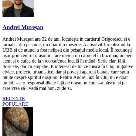
Andrei Mureșan
Andrei Mureșan are 32 de ani, locuiește în cartierul Grigorescu și e
jurnalist din pasiune, nu doar din meserie. A absolvit Jurnalismul la
UBB și de atunci a fost nelipsit din peisajul media local. Îl recunoști
ușor prin centrul orașului – are mereu un carnețel în buzunar, un aer
atent și o cafea de la vreo cafenea locală în mână. Scrie clar, fără
floricele, dar cu empatie. E interesat de tot ce mișcă în Cluj: inițiative
civice, proiecte urbanistice, dar și povești aparent banale care spun
multe despre spiritul orașului. Pentru Andrei, azi în Cluj nu e doar
un job – e o responsabilitate față de orașul în care s-a născut și pe
care vrea să-l vadă mai bun, zi de zi.
RECENTE
POPULARE