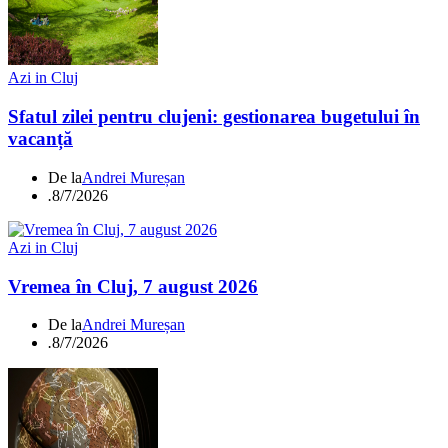
Azi in Cluj
Sfatul zilei pentru clujeni: gestionarea bugetului în
vacanță
De la
Andrei Mureșan
.
8/7/2026
Azi in Cluj
Vremea în Cluj, 7 august 2026
De la
Andrei Mureșan
.
8/7/2026