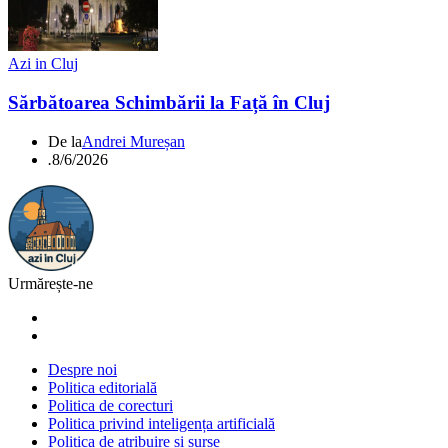
Azi in Cluj
Sărbătoarea Schimbării la Față în Cluj
De la
Andrei Mureșan
.
8/6/2026
Urmărește-ne
Despre noi
Politica editorială
Politica de corecturi
Politica privind inteligența artificială
Politica de atribuire și surse