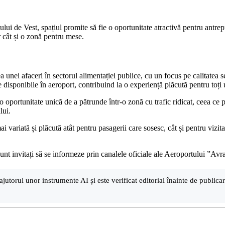
ului de Vest, spațiul promite să fie o oportunitate atractivă pentru antre
ar cât și o zonă pentru mese.
a unei afaceri în sectorul alimentației publice, cu un focus pe calitatea se
le disponibile în aeroport, contribuind la o experiență plăcută pentru toți u
te o oportunitate unică de a pătrunde într-o zonă cu trafic ridicat, ceea ce
lui.
i variată și plăcută atât pentru pasagerii care sosesc, cât și pentru vizit
ți sunt invitați să se informeze prin canalele oficiale ale Aeroportului ”A
ajutorul unor instrumente AI și este verificat editorial înainte de public