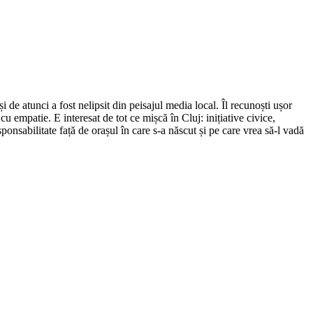
de atunci a fost nelipsit din peisajul media local. Îl recunoști ușor
cu empatie. E interesat de tot ce mișcă în Cluj: inițiative civice,
ponsabilitate față de orașul în care s-a născut și pe care vrea să-l vadă