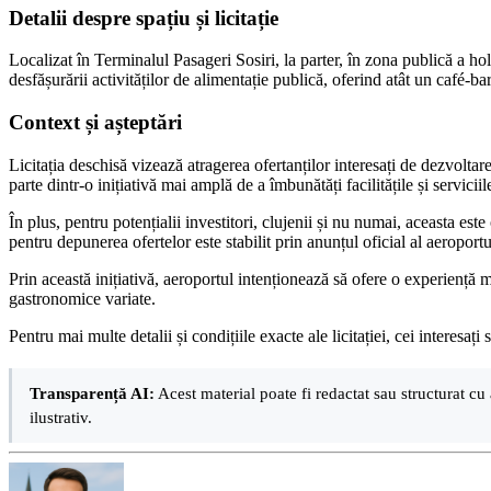
Detalii despre spațiu și licitație
Localizat în Terminalul Pasageri Sosiri, la parter, în zona publică a hol
desfășurării activităților de alimentație publică, oferind atât un café-b
Context și așteptări
Licitația deschisă vizează atragerea ofertanților interesați de dezvoltare
parte dintr-o inițiativă mai amplă de a îmbunătăți facilitățile și servicii
În plus, pentru potențialii investitori, clujenii și nu numai, aceasta es
pentru depunerea ofertelor este stabilit prin anunțul oficial al aeroportu
Prin această inițiativă, aeroportul intenționează să ofere o experiență ma
gastronomice variate.
Pentru mai multe detalii și condițiile exacte ale licitației, cei interesa
Transparență AI:
Acest material poate fi redactat sau structurat cu 
ilustrativ.