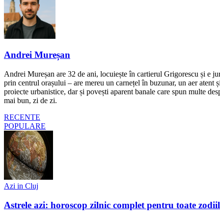
Andrei Mureșan
Andrei Mureșan are 32 de ani, locuiește în cartierul Grigorescu și e jur
prin centrul orașului – are mereu un carnețel în buzunar, un aer atent și 
proiecte urbanistice, dar și povești aparent banale care spun multe despr
mai bun, zi de zi.
RECENTE
POPULARE
Azi in Cluj
Astrele azi: horoscop zilnic complet pentru toate zodi