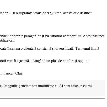
prenori. Cu o suprafață totală de 92,70 mp, acesta este destinat
rviciilor oferite pasagerilor și vizitatorilor aeroportului. Acest pas face
tilizatorii.
 poate însemna o clientelă constantă și diversificată. Termenul limită
atorii care îi așteaptă, adăugând un plus de confort și opțiuni
vram Iancu” Cluj.
are. Imaginile generate sau modificate cu AI sunt folosite cu rol