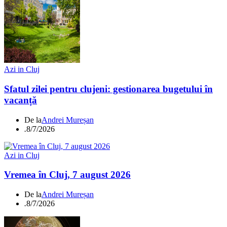
Azi in Cluj
Sfatul zilei pentru clujeni: gestionarea bugetului în
vacanță
De la
Andrei Mureșan
.
8/7/2026
Azi in Cluj
Vremea în Cluj, 7 august 2026
De la
Andrei Mureșan
.
8/7/2026