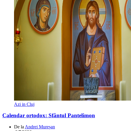
Azi in Cluj
Calendar ortodox: Sfântul Pantelimon
De la
Andrei Mureșan