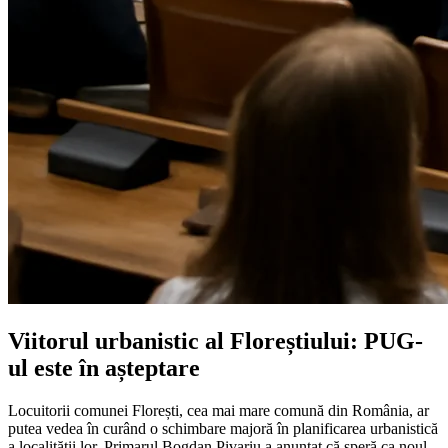
Viitorul urbanistic al Floreștiului: PUG-
ul este în așteptare
Locuitorii comunei Florești, cea mai mare comună din România, ar
putea vedea în curând o schimbare majoră în planificarea urbanistică
a localității lor. Primarul Bogdan Pivariu a anunțat că speră ca noul