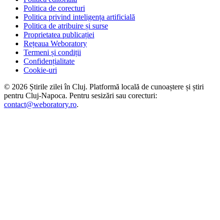
Politica de corecturi
Politica privind inteligența artificială
Politica de atribuire și surse
Proprietatea publicației
Rețeaua Weboratory
Termeni și condiții
Confidențialitate
Cookie-uri
©
2026
Știrile zilei în Cluj
. Platformă locală de cunoaștere și știri
pentru
Cluj-Napoca
. Pentru sesizări sau corecturi:
contact@weboratory.ro
.