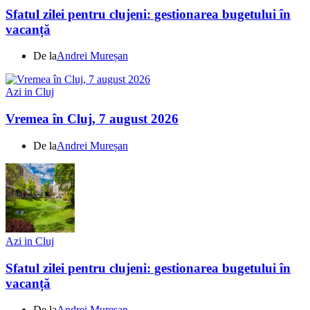
Sfatul zilei pentru clujeni: gestionarea bugetului în
vacanță
De la
Andrei Mureșan
Azi in Cluj
Vremea în Cluj, 7 august 2026
De la
Andrei Mureșan
Azi in Cluj
Sfatul zilei pentru clujeni: gestionarea bugetului în
vacanță
De la
Andrei Mureșan