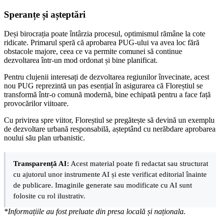
Speranțe și așteptări
Deși birocrația poate întârzia procesul, optimismul rămâne la cote
ridicate. Primarul speră că aprobarea PUG-ului va avea loc fără
obstacole majore, ceea ce va permite comunei să continue
dezvoltarea într-un mod ordonat și bine planificat.
Pentru clujenii interesați de dezvoltarea regiunilor învecinate, acest
nou PUG reprezintă un pas esențial în asigurarea că Floreștiul se
transformă într-o comună modernă, bine echipată pentru a face față
provocărilor viitoare.
Cu privirea spre viitor, Floreștiul se pregătește să devină un exemplu
de dezvoltare urbană responsabilă, așteptând cu nerăbdare aprobarea
noului său plan urbanistic.
Transparență AI:
Acest material poate fi redactat sau structurat
cu ajutorul unor instrumente AI și este verificat editorial înainte
de publicare. Imaginile generate sau modificate cu AI sunt
folosite cu rol ilustrativ.
*Informațiile au fost preluate din presa locală și naționala.