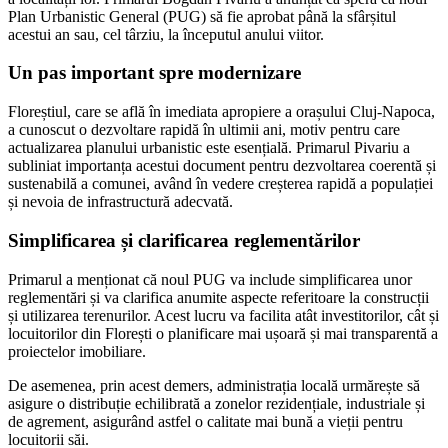
Plan Urbanistic General (PUG) să fie aprobat până la sfârșitul
acestui an sau, cel târziu, la începutul anului viitor.
Un pas important spre modernizare
Floreștiul, care se află în imediata apropiere a orașului Cluj-Napoca,
a cunoscut o dezvoltare rapidă în ultimii ani, motiv pentru care
actualizarea planului urbanistic este esențială. Primarul Pivariu a
subliniat importanța acestui document pentru dezvoltarea coerentă și
sustenabilă a comunei, având în vedere creșterea rapidă a populației
și nevoia de infrastructură adecvată.
Simplificarea și clarificarea reglementărilor
Primarul a menționat că noul PUG va include simplificarea unor
reglementări și va clarifica anumite aspecte referitoare la construcții
și utilizarea terenurilor. Acest lucru va facilita atât investitorilor, cât și
locuitorilor din Florești o planificare mai ușoară și mai transparentă a
proiectelor imobiliare.
De asemenea, prin acest demers, administrația locală urmărește să
asigure o distribuție echilibrată a zonelor rezidențiale, industriale și
de agrement, asigurând astfel o calitate mai bună a vieții pentru
locuitorii săi.