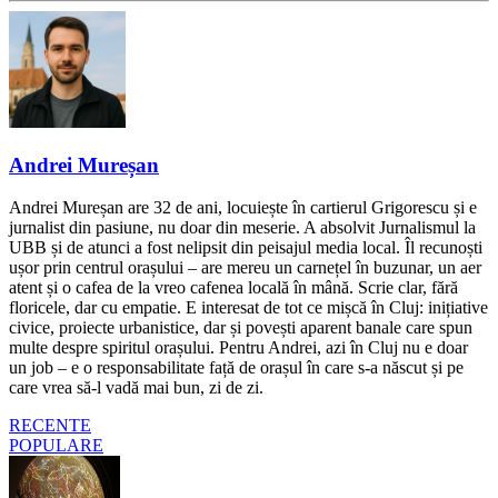
Andrei Mureșan
Andrei Mureșan are 32 de ani, locuiește în cartierul Grigorescu și e
jurnalist din pasiune, nu doar din meserie. A absolvit Jurnalismul la
UBB și de atunci a fost nelipsit din peisajul media local. Îl recunoști
ușor prin centrul orașului – are mereu un carnețel în buzunar, un aer
atent și o cafea de la vreo cafenea locală în mână. Scrie clar, fără
floricele, dar cu empatie. E interesat de tot ce mișcă în Cluj: inițiative
civice, proiecte urbanistice, dar și povești aparent banale care spun
multe despre spiritul orașului. Pentru Andrei, azi în Cluj nu e doar
un job – e o responsabilitate față de orașul în care s-a născut și pe
care vrea să-l vadă mai bun, zi de zi.
RECENTE
POPULARE