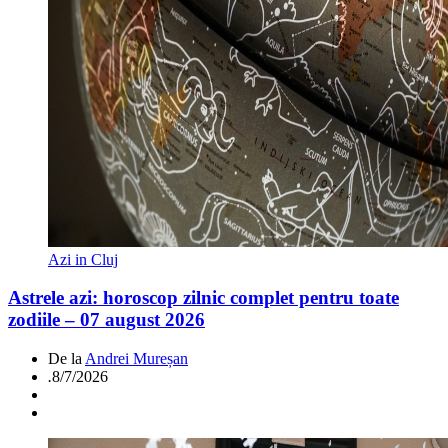
Azi in Cluj
Astrele azi: horoscop zilnic complet pentru toate
zodiile – 07 august 2026
De la
Andrei Mureșan
.
8/7/2026