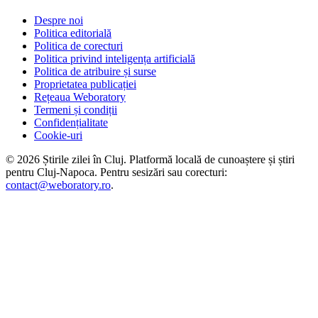
Despre noi
Politica editorială
Politica de corecturi
Politica privind inteligența artificială
Politica de atribuire și surse
Proprietatea publicației
Rețeaua Weboratory
Termeni și condiții
Confidențialitate
Cookie-uri
©
2026
Știrile zilei în Cluj
. Platformă locală de cunoaștere și știri
pentru
Cluj-Napoca
. Pentru sesizări sau corecturi:
contact@weboratory.ro
.