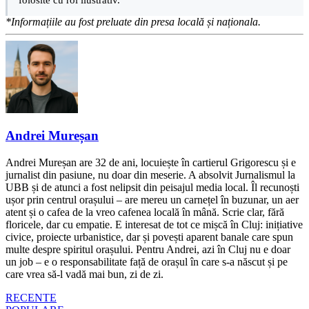
*Informațiile au fost preluate din presa locală și naționala.
Andrei Mureșan
Andrei Mureșan are 32 de ani, locuiește în cartierul Grigorescu și e
jurnalist din pasiune, nu doar din meserie. A absolvit Jurnalismul la
UBB și de atunci a fost nelipsit din peisajul media local. Îl recunoști
ușor prin centrul orașului – are mereu un carnețel în buzunar, un aer
atent și o cafea de la vreo cafenea locală în mână. Scrie clar, fără
floricele, dar cu empatie. E interesat de tot ce mișcă în Cluj: inițiative
civice, proiecte urbanistice, dar și povești aparent banale care spun
multe despre spiritul orașului. Pentru Andrei, azi în Cluj nu e doar
un job – e o responsabilitate față de orașul în care s-a născut și pe
care vrea să-l vadă mai bun, zi de zi.
RECENTE