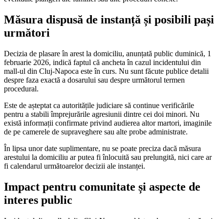
Măsura dispusă de instanță și posibili pași
următori
Decizia de plasare în arest la domiciliu, anunțată public duminică, 1
februarie 2026, indică faptul că ancheta în cazul incidentului din
mall-ul din Cluj-Napoca este în curs. Nu sunt făcute publice detalii
despre faza exactă a dosarului sau despre următorul termen
procedural.
Este de așteptat ca autoritățile judiciare să continue verificările
pentru a stabili împrejurările agresiunii dintre cei doi minori. Nu
există informații confirmate privind audierea altor martori, imaginile
de pe camerele de supraveghere sau alte probe administrate.
În lipsa unor date suplimentare, nu se poate preciza dacă măsura
arestului la domiciliu ar putea fi înlocuită sau prelungită, nici care ar
fi calendarul următoarelor decizii ale instanței.
Impact pentru comunitate și aspecte de
interes public