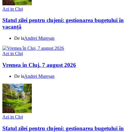
Azi in Cluj
Sfatul zilei pentru clujeni: gestionarea bugetului în
vacanță
De la
Andrei Mureșan
Azi in Cluj
Vremea în Cluj, 7 august 2026
De la
Andrei Mureșan
Azi in Cluj
Sfatul zilei pentru clujeni: gestionarea bugetului în