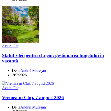
Azi in Cluj
Sfatul zilei pentru clujeni: gestionarea bugetului în
vacanță
De la
Andrei Mureșan
.
8/7/2026
Azi in Cluj
Vremea în Cluj, 7 august 2026
De la
Andrei Mureșan