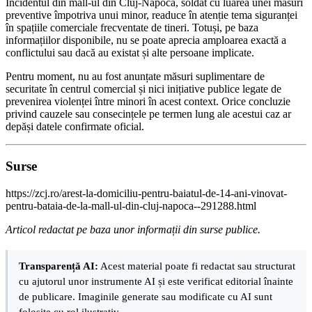
Incidentul din mall-ul din Cluj-Napoca, soldat cu luarea unei măsuri
preventive împotriva unui minor, readuce în atenție tema siguranței
în spațiile comerciale frecventate de tineri. Totuși, pe baza
informațiilor disponibile, nu se poate aprecia amploarea exactă a
conflictului sau dacă au existat și alte persoane implicate.
Pentru moment, nu au fost anunțate măsuri suplimentare de
securitate în centrul comercial și nici inițiative publice legate de
prevenirea violenței între minori în acest context. Orice concluzie
privind cauzele sau consecințele pe termen lung ale acestui caz ar
depăși datele confirmate oficial.
Surse
https://zcj.ro/arest-la-domiciliu-pentru-baiatul-de-14-ani-vinovat-
pentru-bataia-de-la-mall-ul-din-cluj-napoca--291288.html
Articol redactat pe baza unor informații din surse publice.
Transparență AI:
Acest material poate fi redactat sau structurat
cu ajutorul unor instrumente AI și este verificat editorial înainte
de publicare. Imaginile generate sau modificate cu AI sunt
folosite cu rol ilustrativ.