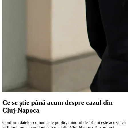
Ce se știe până acum despre cazul din
Cluj-Napoca
Conform datelor comunicate public, minorul de 14 ani este acuzat că
ar fi lovit un alt copil într-un mall din Cluj-Napoca. Nu au fost