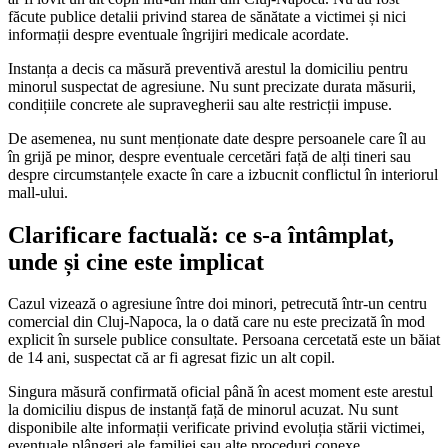
făcute publice detalii privind starea de sănătate a victimei și nici
informații despre eventuale îngrijiri medicale acordate.
Instanța a decis ca măsură preventivă arestul la domiciliu pentru
minorul suspectat de agresiune. Nu sunt precizate durata măsurii,
condițiile concrete ale supravegherii sau alte restricții impuse.
De asemenea, nu sunt menționate date despre persoanele care îl au
în grijă pe minor, despre eventuale cercetări față de alți tineri sau
despre circumstanțele exacte în care a izbucnit conflictul în interiorul
mall-ului.
Clarificare factuală: ce s-a întâmplat,
unde și cine este implicat
Cazul vizează o agresiune între doi minori, petrecută într-un centru
comercial din Cluj-Napoca, la o dată care nu este precizată în mod
explicit în sursele publice consultate. Persoana cercetată este un băiat
de 14 ani, suspectat că ar fi agresat fizic un alt copil.
Singura măsură confirmată oficial până în acest moment este arestul
la domiciliu dispus de instanță față de minorul acuzat. Nu sunt
disponibile alte informații verificate privind evoluția stării victimei,
eventuale plângeri ale familiei sau alte proceduri conexe.