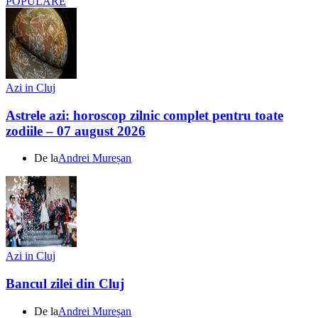
POPULARE
Azi in Cluj
Astrele azi: horoscop zilnic complet pentru toate
zodiile – 07 august 2026
De la
Andrei Mureșan
Azi in Cluj
Bancul zilei din Cluj
De la
Andrei Mureșan