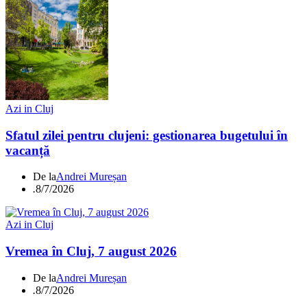
Azi in Cluj
Sfatul zilei pentru clujeni: gestionarea bugetului în
vacanță
De la
Andrei Mureșan
.
8/7/2026
Azi in Cluj
Vremea în Cluj, 7 august 2026
De la
Andrei Mureșan
.
8/7/2026