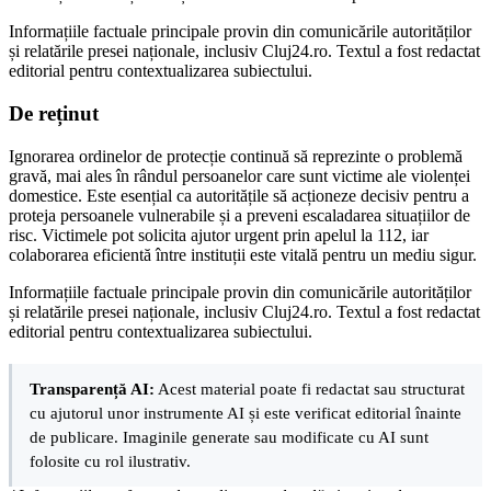
Informațiile factuale principale provin din comunicările autorităților
și relatările presei naționale, inclusiv Cluj24.ro. Textul a fost redactat
editorial pentru contextualizarea subiectului.
De reținut
Ignorarea ordinelor de protecție continuă să reprezinte o problemă
gravă, mai ales în rândul persoanelor care sunt victime ale violenței
domestice. Este esențial ca autoritățile să acționeze decisiv pentru a
proteja persoanele vulnerabile și a preveni escaladarea situațiilor de
risc. Victimele pot solicita ajutor urgent prin apelul la 112, iar
colaborarea eficientă între instituții este vitală pentru un mediu sigur.
Informațiile factuale principale provin din comunicările autorităților
și relatările presei naționale, inclusiv Cluj24.ro. Textul a fost redactat
editorial pentru contextualizarea subiectului.
Transparență AI:
Acest material poate fi redactat sau structurat
cu ajutorul unor instrumente AI și este verificat editorial înainte
de publicare. Imaginile generate sau modificate cu AI sunt
folosite cu rol ilustrativ.