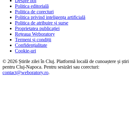
Despre noi
Politica editorială
Politica de corecturi
Politica privind inteligența artificială
Politica de atribuire și surse
Proprietatea publicației
Rețeaua Weboratory
Termeni și condiții
Confidențialitate
Cookie-uri
©
2026
Știrile zilei în Cluj
. Platformă locală de cunoaștere și știri
pentru
Cluj-Napoca
. Pentru sesizări sau corecturi:
contact@weboratory.ro
.