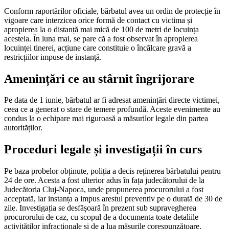
Conform raportărilor oficiale, bărbatul avea un ordin de protecție în
vigoare care interzicea orice formă de contact cu victima și
apropierea la o distanță mai mică de 100 de metri de locuința
acesteia. În luna mai, se pare că a fost observat în apropierea
locuinței tinerei, acțiune care constituie o încălcare gravă a
restricțiilor impuse de instanță.
Amenințări ce au stârnit îngrijorare
Pe data de 1 iunie, bărbatul ar fi adresat amenințări directe victimei,
ceea ce a generat o stare de temere profundă. Aceste evenimente au
condus la o echipare mai riguroasă a măsurilor legale din partea
autorităților.
Proceduri legale și investigații în curs
Pe baza probelor obținute, poliția a decis reținerea bărbatului pentru
24 de ore. Acesta a fost ulterior adus în fața judecătorului de la
Judecătoria Cluj-Napoca, unde propunerea procurorului a fost
acceptată, iar instanța a impus arestul preventiv pe o durată de 30 de
zile. Investigația se desfășoară în prezent sub supravegherea
procurorului de caz, cu scopul de a documenta toate detaliile
activităților infracționale și de a lua măsurile corespunzătoare.