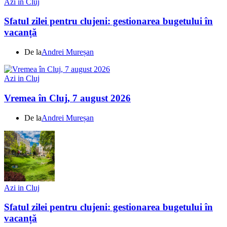
Azi in Cluj
Sfatul zilei pentru clujeni: gestionarea bugetului în
vacanță
De la
Andrei Mureșan
Azi in Cluj
Vremea în Cluj, 7 august 2026
De la
Andrei Mureșan
Azi in Cluj
Sfatul zilei pentru clujeni: gestionarea bugetului în
vacanță