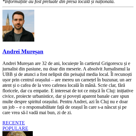
*Informațiile au fost preluate din presa locală și naționala.
Andrei Mureșan
Andrei Mureșan are 32 de ani, locuiește în cartierul Grigorescu și e
jurnalist din pasiune, nu doar din meserie. A absolvit Jurnalismul la
UBB și de atunci a fost nelipsit din peisajul media local. Îl recunoști
ușor prin centrul orașului – are mereu un carnețel în buzunar, un aer
atent și o cafea de la vreo cafenea locală în mână. Scrie clar, fără
floricele, dar cu empatie. E interesat de tot ce mișcă în Cluj: inițiative
civice, proiecte urbanistice, dar și povești aparent banale care spun
multe despre spiritul orașului. Pentru Andrei, azi în Cluj nu e doar
un job – e o responsabilitate față de orașul în care s-a născut și pe
care vrea să-l vadă mai bun, zi de zi.
RECENTE
POPULARE