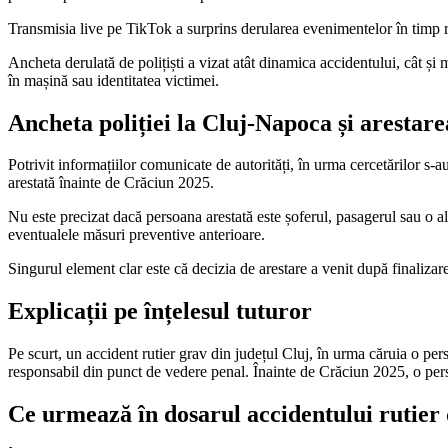
Transmisia live pe TikTok a surprins derularea evenimentelor în timp rea
Ancheta derulată de polițiști a vizat atât dinamica accidentului, cât ș
în mașină sau identitatea victimei.
Ancheta poliției la Cluj-Napoca și arestar
Potrivit informațiilor comunicate de autorități, în urma cercetărilor s-a
arestată înainte de Crăciun 2025.
Nu este precizat dacă persoana arestată este șoferul, pasagerul sau o 
eventualele măsuri preventive anterioare.
Singurul element clar este că decizia de arestare a venit după finalizar
Explicații pe înțelesul tuturor
Pe scurt, un accident rutier grav din județul Cluj, în urma căruia o pers
responsabil din punct de vedere penal. Înainte de Crăciun 2025, o persoan
Ce urmează în dosarul accidentului rutier