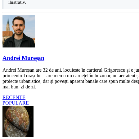
ilustrativ.
Andrei Mureșan
Andrei Mureșan are 32 de ani, locuiește în cartierul Grigorescu și e jur
prin centrul orașului – are mereu un carnețel în buzunar, un aer atent și 
proiecte urbanistice, dar și povești aparent banale care spun multe despr
mai bun, zi de zi.
RECENTE
POPULARE