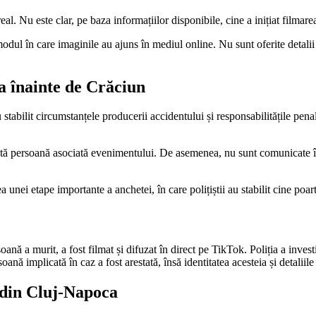
l. Nu este clar, pe baza informațiilor disponibile, cine a inițiat filmare
i modul în care imaginile au ajuns în mediul online. Nu sunt oferite detal
ea înainte de Crăciun
u stabilit circumstanțele producerii accidentului și responsabilitățile pen
altă persoană asociată evenimentului. De asemenea, nu sunt comunicate î
ea unei etape importante a anchetei, în care polițiștii au stabilit cine po
oană a murit, a fost filmat și difuzat în direct pe TikTok. Poliția a inves
ă implicată în caz a fost arestată, însă identitatea acesteia și detaliile 
 din Cluj-Napoca