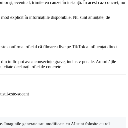
lor și, eventual, trimiterea cauzei în instanță. În acest caz concret, nu
n mod explicit în informațiile disponibile. Nu sunt anunțate, de
este confirmat oficial că filmarea live pe TikTok a influențat direct
r din trafic pot avea consecințe grave, inclusiv penale. Autoritățile
t citate declarații oficiale concrete.
istii-este-socant
are. Imaginile generate sau modificate cu AI sunt folosite cu rol