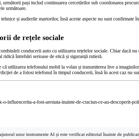
, următorii pași includ continuarea cercetărilor sub coordonarea procurori
ele următoare.
e tehnice și audierile martorilor, însă aceste aspecte nu sunt confirmate î
orii de rețele sociale
combinării conducerii auto cu utilizarea rețelelor sociale. Chiar dacă nu 
idică întrebări serioase de etică și siguranță rutieră.
e că utilizarea telefonului mobil la volan și transmiterea live a imaginilo
rdicției de a folosi telefonul în timpul conducerii, însă în acest caz nu sun
k-o-influencerita-a-fost-arestata-inainte-de-craciun-ce-au-descoperit-polit
ajutorul unor instrumente AI și este verificat editorial înainte de public