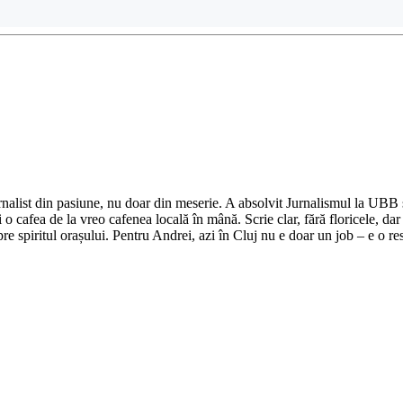
nalist din pasiune, nu doar din meserie. A absolvit Jurnalismul la UBB și 
o cafea de la vreo cafenea locală în mână. Scrie clar, fără floricele, dar 
e spiritul orașului. Pentru Andrei, azi în Cluj nu e doar un job – e o res