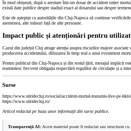
În mod obișnuit, după o arestare într-un dosar de accident rutier mortal
există date publice despre stadiul exact al dosarului sau despre termen
Este de așteptat ca autoritățile din Cluj-Napoca să continue verificăril
asemenea, alte măsuri față de alte persoane.
Impact public și atenționări pentru utilizat
Cazul din județul Cluj atrage atenția asupra riscurilor majore asociate 
producerea accidentului, difuzarea în timp real a unui eveniment mortal r
Pentru publicul din Cluj-Napoca și din restul țării, mesajul implicit est
reamintesc frecvent obligația respectării regulilor de circulație și a inte
Surse
https://www.stiridecluj.ro/social/accident-mortal-transmis-live-pe-tikto
https://www.stiridecluj.ro/
Articol redactat pe baza unor informații din surse publice.
Transparență AI:
Acest material poate fi redactat sau structurat cu 