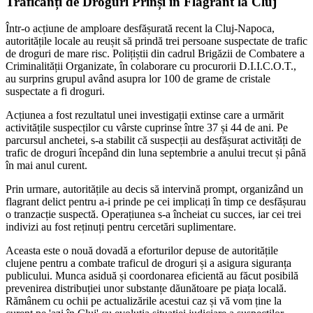
Traficanți de Droguri Prinși în Flagrant la Cluj
Într-o acțiune de amploare desfășurată recent la Cluj-Napoca,
autoritățile locale au reușit să prindă trei persoane suspectate de trafic
de droguri de mare risc. Polițiștii din cadrul Brigăzii de Combatere a
Criminalității Organizate, în colaborare cu procurorii D.I.I.C.O.T.,
au surprins grupul având asupra lor 100 de grame de cristale
suspectate a fi droguri.
Acțiunea a fost rezultatul unei investigații extinse care a urmărit
activitățile suspecților cu vârste cuprinse între 37 și 44 de ani. Pe
parcursul anchetei, s-a stabilit că suspecții au desfășurat activități de
trafic de droguri începând din luna septembrie a anului trecut și până
în mai anul curent.
Prin urmare, autoritățile au decis să intervină prompt, organizând un
flagrant delict pentru a-i prinde pe cei implicați în timp ce desfășurau
o tranzacție suspectă. Operațiunea s-a încheiat cu succes, iar cei trei
indivizi au fost reținuți pentru cercetări suplimentare.
Aceasta este o nouă dovadă a eforturilor depuse de autoritățile
clujene pentru a combate traficul de droguri și a asigura siguranța
publicului. Munca asiduă și coordonarea eficientă au făcut posibilă
prevenirea distribuției unor substanțe dăunătoare pe piața locală.
Rămânem cu ochii pe actualizările acestui caz și vă vom ține la