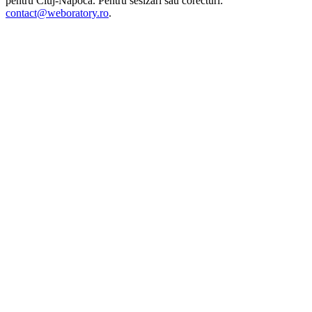
pentru
Cluj-Napoca
. Pentru sesizări sau corecturi:
contact@weboratory.ro
.