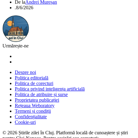
De la
Andrei Mureșan
.
8/6/2026
Urmărește-ne
Despre noi
Politica editorială
Politica de corecturi
Politica privind inteligența artificială
Politica de atribuire și surse
Proprietatea publicației
Rețeaua Weboratory
Termeni și condiții
Confidențialitate
Cookie-uri
©
2026
Știrile zilei în Cluj
. Platformă locală de cunoaștere și știri