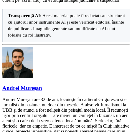
curent pe 'azi în Cluj' cu evoluția situației judiciare a suspecților.
Transparență AI:
Acest material poate fi redactat sau structurat
cu ajutorul unor instrumente AI și este verificat editorial înainte
de publicare. Imaginile generate sau modificate cu AI sunt
folosite cu rol ilustrativ.
Andrei Mureșan
Andrei Mureșan are 32 de ani, locuiește în cartierul Grigorescu și e
jurnalist din pasiune, nu doar din meserie. A absolvit Jurnalismul la
UBB și de atunci a fost nelipsit din peisajul media local. Îl recunoști
ușor prin centrul orașului – are mereu un carnețel în buzunar, un aer
atent și o cafea de la vreo cafenea locală în mână. Scrie clar, fără
floricele, dar cu empatie. E interesat de tot ce mișcă în Cluj: inițiative
civice, proiecte urbanistice, dar și povești aparent banale care spun