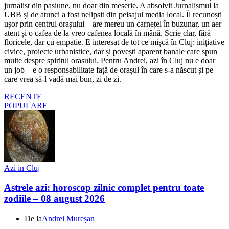
jurnalist din pasiune, nu doar din meserie. A absolvit Jurnalismul la
UBB și de atunci a fost nelipsit din peisajul media local. Îl recunoști
ușor prin centrul orașului – are mereu un carnețel în buzunar, un aer
atent și o cafea de la vreo cafenea locală în mână. Scrie clar, fără
floricele, dar cu empatie. E interesat de tot ce mișcă în Cluj: inițiative
civice, proiecte urbanistice, dar și povești aparent banale care spun
multe despre spiritul orașului. Pentru Andrei, azi în Cluj nu e doar
un job – e o responsabilitate față de orașul în care s-a născut și pe
care vrea să-l vadă mai bun, zi de zi.
RECENTE
POPULARE
Azi in Cluj
Astrele azi: horoscop zilnic complet pentru toate
zodiile – 08 august 2026
De la
Andrei Mureșan