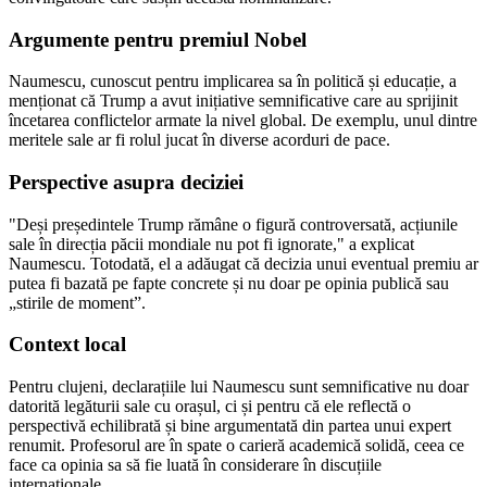
Argumente pentru premiul Nobel
Naumescu, cunoscut pentru implicarea sa în politică și educație, a
menționat că Trump a avut inițiative semnificative care au sprijinit
încetarea conflictelor armate la nivel global. De exemplu, unul dintre
meritele sale ar fi rolul jucat în diverse acorduri de pace.
Perspective asupra deciziei
"Deși președintele Trump rămâne o figură controversată, acțiunile
sale în direcția păcii mondiale nu pot fi ignorate," a explicat
Naumescu. Totodată, el a adăugat că decizia unui eventual premiu ar
putea fi bazată pe fapte concrete și nu doar pe opinia publică sau
„stirile de moment”.
Context local
Pentru clujeni, declarațiile lui Naumescu sunt semnificative nu doar
datorită legăturii sale cu orașul, ci și pentru că ele reflectă o
perspectivă echilibrată și bine argumentată din partea unui expert
renumit. Profesorul are în spate o carieră academică solidă, ceea ce
face ca opinia sa să fie luată în considerare în discuțiile
internaționale.