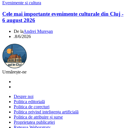
Evenimente si cultura
Cele mai importante evenimente culturale din Cluj -
6 august 2026
De la
Andrei Mureșan
.
8/6/2026
Urmărește-ne
Despre noi
Politica editorială
Politica de corecturi
Politica privind inteligența artificială
Politica de atribuire și surse
Proprietatea publicației
Rețeaua Weboratory