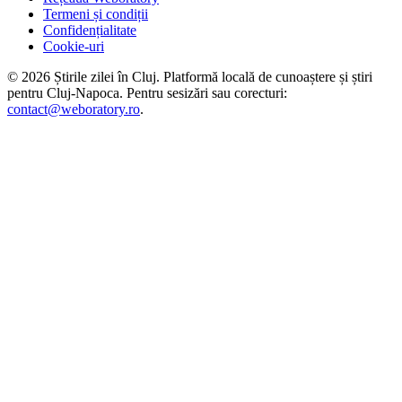
Termeni și condiții
Confidențialitate
Cookie-uri
©
2026
Știrile zilei în Cluj
. Platformă locală de cunoaștere și știri
pentru
Cluj-Napoca
. Pentru sesizări sau corecturi:
contact@weboratory.ro
.