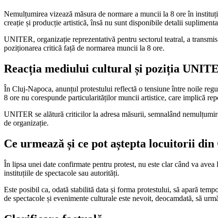
Nemulțumirea vizează măsura de normare a muncii la 8 ore în instituții
creație și producție artistică, însă nu sunt disponibile detalii suplimen
UNITER, organizație reprezentativă pentru sectorul teatral, a transmis 
poziționarea critică față de normarea muncii la 8 ore.
Reacția mediului cultural și poziția UNIT
În Cluj-Napoca, anunțul protestului reflectă o tensiune între noile reguli 
8 ore nu corespunde particularităților muncii artistice, care implică repeti
UNITER se alătură criticilor la adresa măsurii, semnalând nemulțumirea 
de organizație.
Ce urmează și ce pot aștepta locuitorii di
În lipsa unei date confirmate pentru protest, nu este clar când va avea l
instituțiile de spectacole sau autorități.
Este posibil ca, odată stabilită data și forma protestului, să apară tempo
de spectacole și evenimente culturale este nevoit, deocamdată, să urmăr