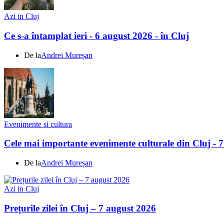
Azi in Cluj
Ce s-a întamplat ieri - 6 august 2026 - în Cluj
De la
Andrei Mureșan
Evenimente si cultura
Cele mai importante evenimente culturale din Cluj - 
De la
Andrei Mureșan
Azi in Cluj
Prețurile zilei în Cluj – 7 august 2026