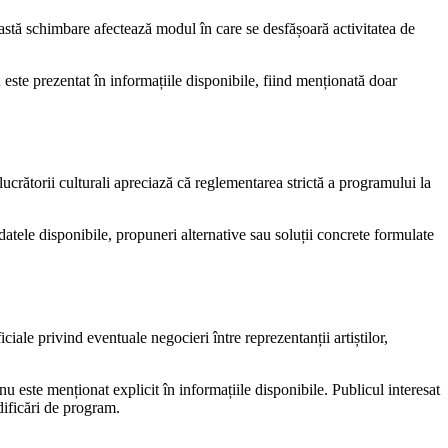
astă schimbare afectează modul în care se desfășoară activitatea de
este prezentat în informațiile disponibile, fiind menționată doar
i lucrătorii culturali apreciază că reglementarea strictă a programului la
atele disponibile, propuneri alternative sau soluții concrete formulate
iale privind eventuale negocieri între reprezentanții artiștilor,
 nu este menționat explicit în informațiile disponibile. Publicul interesat
dificări de program.