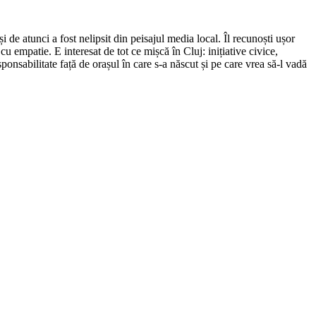
de atunci a fost nelipsit din peisajul media local. Îl recunoști ușor
cu empatie. E interesat de tot ce mișcă în Cluj: inițiative civice,
ponsabilitate față de orașul în care s-a născut și pe care vrea să-l vadă