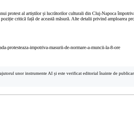
nui protest al artiștilor și lucrătorilor culturali din Cluj-Napoca împotriv
ziție critică față de această măsură. Alte detalii privind amploarea prote
strada-protesteaza-impotriva-masurii-de-normare-a-muncii-la-8-ore
ajutorul unor instrumente AI și este verificat editorial înainte de public