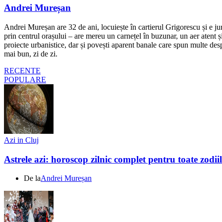
Andrei Mureșan
Andrei Mureșan are 32 de ani, locuiește în cartierul Grigorescu și e jur
prin centrul orașului – are mereu un carnețel în buzunar, un aer atent și 
proiecte urbanistice, dar și povești aparent banale care spun multe despr
mai bun, zi de zi.
RECENTE
POPULARE
Azi in Cluj
Astrele azi: horoscop zilnic complet pentru toate zodi
De la
Andrei Mureșan