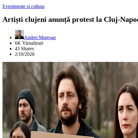
Evenimente si cultura
Artiști clujeni anunță protest la Cluj-Nap
Andrei Mureșan
6K Vizualizari
43 Shares
2/10/2026