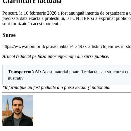
Clarificare factuală
Pe scurt, la 10 februarie 2026 a fost anunțată intenția de organizare a u
precizată data exactă a protestului, iar UNITER și-a exprimat public o po
sunt furnizate în acest moment.
Surse
https://www.monitorulcj.ro/actualitate/1349xx-artistii-clujeni-ies-in-
Articol redactat pe baza unor informații din surse publice.
Transparență AI:
Acest material poate fi redactat sau structurat cu 
ilustrativ.
*Informațiile au fost preluate din presa locală și naționala.