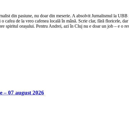
nalist din pasiune, nu doar din meserie. A absolvit Jurnalismul la UBB și 
o cafea de la vreo cafenea locală în mână. Scrie clar, fără floricele, dar 
e spiritul orașului. Pentru Andrei, azi în Cluj nu e doar un job – e o res
ile – 07 august 2026