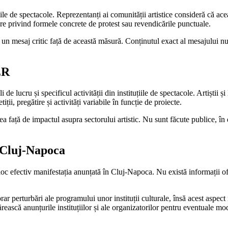
le de spectacole. Reprezentanți ai comunității artistice consideră că ace
tare privind formele concrete de protest sau revendicările punctuale.
un mesaj critic față de această măsură. Conținutul exact al mesajului nu 
ER
de lucru și specificul activității din instituțiile de spectacole. Artiștii ș
ții, pregătire și activități variabile în funcție de proiecte.
față de impactul asupra sectorului artistic. Nu sunt făcute publice, în d
n Cluj-Napoca
oc efectiv manifestația anunțată în Cluj-Napoca. Nu există informații ofic
rar perturbări ale programului unor instituții culturale, însă acest aspect
ească anunțurile instituțiilor și ale organizatorilor pentru eventuale mo