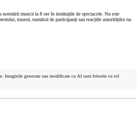
a normării muncii la 8 ore în instituțiile de spectacole. Nu este
stului, traseul, numărul de participanți sau reacțiile autorităților nu
are. Imaginile generate sau modificate cu AI sunt folosite cu rol