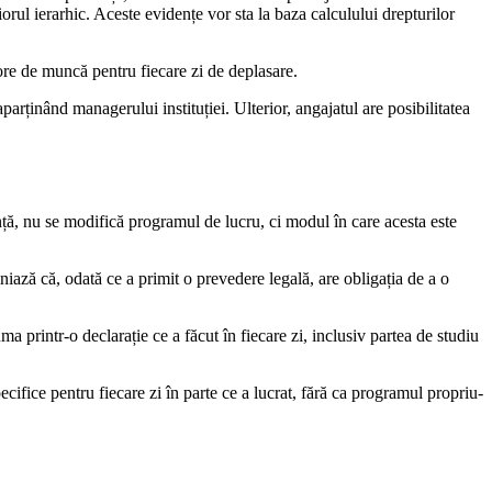
iorul ierarhic. Aceste evidențe vor sta la baza calculului drepturilor
 ore de muncă pentru fiecare zi de deplasare.
arținând managerului instituției. Ulterior, angajatul are posibilitatea
ență, nu se modifică programul de lucru, ci modul în care acesta este
niază că, odată ce a primit o prevedere legală, are obligația de a o
 printr-o declarație ce a făcut în fiecare zi, inclusiv partea de studiu
pecifice pentru fiecare zi în parte ce a lucrat, fără ca programul propriu-