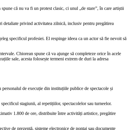
e că nu va fi un protest clasic, ci unul „de stare”, în care artiștii
 detaliate privind activitatea zilnică, inclusiv pentru pregătirea
leg specificul profesiei. El respinge ideea ca un actor să fie nevoit să
 intervale. Chiorean spune că va ajunge să completeze orice în acele
rațiile sale, acesta folosește termeni extrem de duri la adresa
personalul de execuție din instituțiile publice de spectacole și
cificul stagiunii, al repetițiilor, spectacolelor sau turneelor.
tiv 1.800 de ore, distribuite între activități artistice, pregătire
 colective de prezență, sisteme electronice de pontaj sau documente