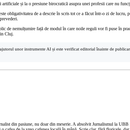
 artificiale și la o presiune birocratică asupra unei profesii care nu fun
e obligativitatea de a descrie în scris tot ce a făcut într-o zi de lucru, p
 prevederi.
lic de nemulțumire față de modul în care noile reguli vor fi puse în pract
din Cluj.
ajutorul unor instrumente AI și este verificat editorial înainte de public
nalist din pasiune, nu doar din meserie. A absolvit Jurnalismul la UBB și 
o cafea de la vreo cafenea locală în mână. Scrie clar, fără floricele, dar 