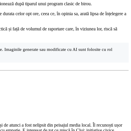
cționează după tiparul unui program clasic de birou.
e durata celor opt ore, ceea ce, în opinia sa, arată lipsa de înțelegere a
ică și față de volumul de raportare care, în viziunea lor, riscă să
are. Imaginile generate sau modificate cu AI sunt folosite cu rol
de atunci a fost nelipsit din peisajul media local. Îl recunoști ușor
cu empatie. E interesat de tot ce mișcă în Cluj: inițiative civice,