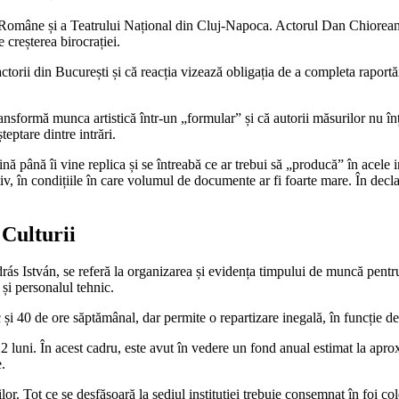
Române și a Teatrului Național din Cluj-Napoca. Actorul Dan Chiorean spun
e creșterea birocrației.
ctorii din București și că reacția vizează obligația de a completa raportări
nsformă munca artistică într-un „formular” și că autorii măsurilor nu înțe
eptare dintre intrări.
nă până îi vine replica și se întreabă ce ar trebui să „producă” în acele
tiv, în condițiile în care volumul de documente ar fi foarte mare. În decla
 Culturii
ás István, se referă la organizarea și evidența timpului de muncă pentru 
 și personalul tehnic.
 40 de ore săptămânal, dar permite o repartizare inegală, în funcție de spe
uni. În acest cadru, este avut în vedere un fond anual estimat la aproxima
e.
ăților. Tot ce se desfășoară la sediul instituției trebuie consemnat în foi