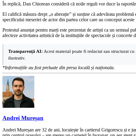
În replică, Dan Chiorean consideră că noile reguli vor duce la raportări
El califică măsura drept „o aberație” și susține că adevărata problemă est
specificului meseriei de actor din partea celor care au conceput aceste
Protestul anunțat pentru marți este prezentat de artiști ca un semnal pub
afecteze activitatea artistică de la instituțiile de spectacole și concerte 
Transparență AI:
Acest material poate fi redactat sau structurat cu 
ilustrativ.
*Informațiile au fost preluate din presa locală și naționala.
Andrei Mureșan
Andrei Mureșan are 32 de ani, locuiește în cartierul Grigorescu și e jur
prin centrul orașului – are mereu un carnețel în buzunar, un aer atent și 