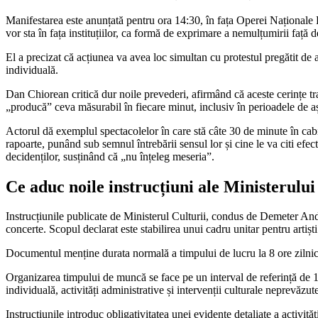
Manifestarea este anunțată pentru ora 14:30, în fața Operei Naționale 
vor sta în fața instituțiilor, ca formă de exprimare a nemulțumirii față d
El a precizat că acțiunea va avea loc simultan cu protestul pregătit de a
individuală.
Dan Chiorean critică dur noile prevederi, afirmând că aceste cerințe tra
„producă” ceva măsurabil în fiecare minut, inclusiv în perioadele de așt
Actorul dă exemplul spectacolelor în care stă câte 30 de minute în cabi
rapoarte, punând sub semnul întrebării sensul lor și cine le va citi efec
decidenților, susținând că „nu înțeleg meseria”.
Ce aduc noile instrucțiuni ale Ministerului
Instrucțiunile publicate de Ministerul Culturii, condus de Demeter Andr
concerte. Scopul declarat este stabilirea unui cadru unitar pentru artiști
Documentul menține durata normală a timpului de lucru la 8 ore zilnic și
Organizarea timpului de muncă se face pe un interval de referință de 12 l
individuală, activități administrative și intervenții culturale neprevăzut
Instrucțiunile introduc obligativitatea unei evidențe detaliate a activit