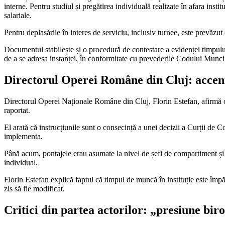
interne. Pentru studiul și pregătirea individuală realizate în afara inst
salariale.
Pentru deplasările în interes de serviciu, inclusiv turnee, este prevăzu
Documentul stabilește și o procedură de contestare a evidenței timpului 
de a se adresa instanței, în conformitate cu prevederile Codului Munci
Directorul Operei Române din Cluj: accen
Directorul Operei Naționale Române din Cluj, Florin Estefan, afirmă că i
raportat.
El arată că instrucțiunile sunt o consecință a unei decizii a Curții de 
implementa.
Până acum, pontajele erau asumate la nivel de șefi de compartiment și ma
individual.
Florin Estefan explică faptul că timpul de muncă în instituție este împărț
zis să fie modificat.
Critici din partea actorilor: „presiune biro