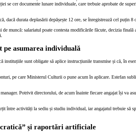
ituției se cer documente lunare individuale, care trebuie aprobate de super
t că, dacă durata deplasării depășește 12 ore, se înregistrează cel puțin 8
de muncă: salariatul poate contesta modificările făcute, decizia finală ap
i.
t pe asumarea individuală
nstituțiile sunt obligate să aplice instrucțiunile transmise și că, în es
Conturi, pe care Ministerul Culturii o pune acum în aplicare. Estefan subli
nager. Potrivit directorului, de acum înainte fiecare angajat își va asuma
it între activități la sediu și studiu individual, iar angajatul trebuie să s
cratică” și raportări artificiale