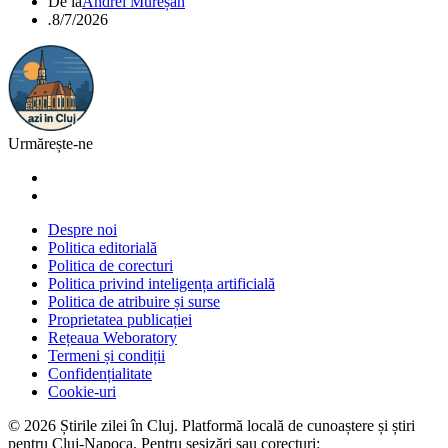
De la
Andrei Mureșan
.
8/7/2026
Urmărește-ne
Despre noi
Politica editorială
Politica de corecturi
Politica privind inteligența artificială
Politica de atribuire și surse
Proprietatea publicației
Rețeaua Weboratory
Termeni și condiții
Confidențialitate
Cookie-uri
©
2026
Știrile zilei în Cluj
. Platformă locală de cunoaștere și știri
pentru
Cluj-Napoca
. Pentru sesizări sau corecturi: