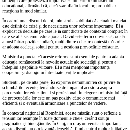
studenții care protestează împotriva schimbărilor din sistemul
educațional, afirmând că, dacă s-ar afla în locul lor, probabil ar
reacționa în mod similar.
În cadrul unei discuții de joi, ministrul a subliniat că actualul mandat
este definit de criză și de necesitatea unor reforme importante. El a
explicat că deciziile pe care le ia sunt dictate de contextul complex în
care se află sistemul educațional. David este ferm convins că, odată
ajunși într-o poziție similară, mulți dintre cei care contestă măsurile
ar adopta aceleași soluții pentru a gestiona provocările existente.
Ministrul a punctat că aceste reforme sunt esențiale pentru a adapta
educația românească la nevoile actuale ale societății și pentru a
îndeplini așteptările viitoare. El a mai menționat importanța
cooperării și dialogului între toate părțile implicate.
Studenții, pe de altă parte, își exprimă nemulțumirea cu privire la
schimbările recente, temându-se de impactul acestora asupra
parcursului lor educațional și profesional. Înțelegerea ministrului față
de preocupările lor este un pas pozitiv către o comunicare mai
eficientă și o eventuală armonizare a punctelor de vedere.
În contextul național al României, aceste mișcări sunt o reflexie a
tensiunilor resimțite în toate domeniile cheie, cerând soluții
pragmatice și bine gândite. În Cluj, un oraș universitar important,
aceste discuții au o relevanță deosebită, fiind centrul multor inițiative