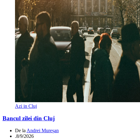
Azi in Cluj
Bancul zilei din Cluj
De la
Andrei Mureșan
.
8/9/2026