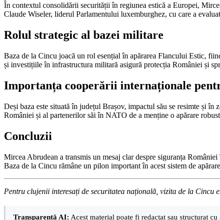
În contextul consolidării securității în regiunea estică a Europei, Mir
Claude Wiseler, liderul Parlamentului luxemburghez, cu care a evaluat s
Rolul strategic al bazei militare
Baza de la Cincu joacă un rol esențial în apărarea Flancului Estic, fiin
și investițiile în infrastructura militară asigură protecția României și sp
Importanța cooperării internaționale pentr
Deși baza este situată în județul Brașov, impactul său se resimte și în 
României și al partenerilor săi în NATO de a menține o apărare robustă
Concluzii
Mircea Abrudean a transmis un mesaj clar despre siguranța României în a
Baza de la Cincu rămâne un pilon important în acest sistem de apărare, ia
Pentru clujenii interesați de securitatea națională, vizita de la Cinc
Transparență AI:
Acest material poate fi redactat sau structurat cu 