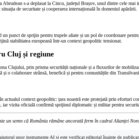
cea Abrudean s-a deplasat la Cincu, județul Brașov, unul dintre cele mai
ituația de securitate și cooperarea internațională în domeniul apărării.
d un punct de sprijin pentru trupele aliate și un pol de coordonare pentr
rijină stabilitatea europeană într-un context geopolitic tensionat.
u Cluj și regiune
zona Clujului, prin prisma securității naționale și a fluxurilor de mobili
 și o colaborare strânsă, benefică și pentru comunitățile din Transilvani
ctualul context geopolitic: țara noastră este protejată prin eforturi con
r vizita oficială confirmă sprijinul diplomatic și militar pentru securitat
u este un semn că România rămâne ancorată ferm în cadrul Alianței Nord-At
ajutorul unor instrumente AI și este verificat editorial înainte de public