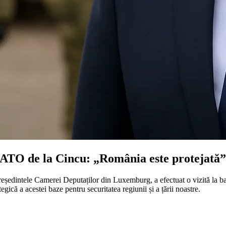
NATO de la Cincu: „România este protejată”
reședintele Camerei Deputaților din Luxemburg, a efectuat o vizită la b
tegică a acestei baze pentru securitatea regiunii și a țării noastre.