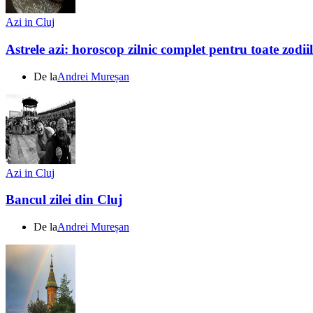
Azi in Cluj
Astrele azi: horoscop zilnic complet pentru toate zodi
De la
Andrei Mureșan
Azi in Cluj
Bancul zilei din Cluj
De la
Andrei Mureșan