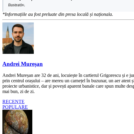
ilustrativ.
*Informațiile au fost preluate din presa locală și naționala.
Andrei Mureșan
Andrei Mureșan are 32 de ani, locuiește în cartierul Grigorescu și e jur
prin centrul orașului – are mereu un carnețel în buzunar, un aer atent și 
proiecte urbanistice, dar și povești aparent banale care spun multe despr
mai bun, zi de zi.
RECENTE
POPULARE