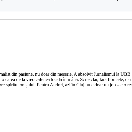
nalist din pasiune, nu doar din meserie. A absolvit Jurnalismul la UBB și 
o cafea de la vreo cafenea locală în mână. Scrie clar, fără floricele, dar 
e spiritul orașului. Pentru Andrei, azi în Cluj nu e doar un job – e o res