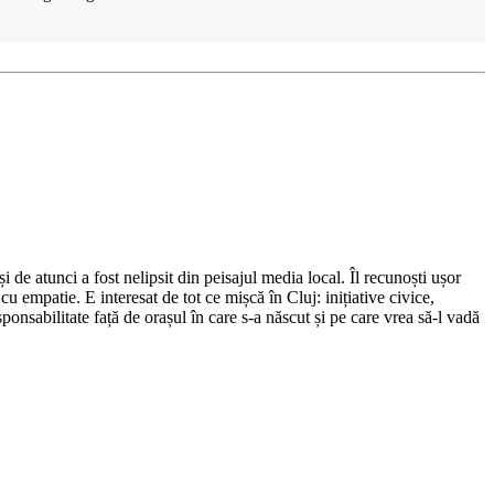
de atunci a fost nelipsit din peisajul media local. Îl recunoști ușor
cu empatie. E interesat de tot ce mișcă în Cluj: inițiative civice,
ponsabilitate față de orașul în care s-a născut și pe care vrea să-l vadă