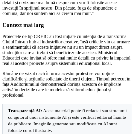
detalii și o viziune mai bună despre cum vor fi folosite aceste
investiții în sprijinul nostru. Din păcate, fuga de răspundere e
comună, dar noi suntem aici să cerem mai mult."
Context mai larg
Proiectele de tip CREIC au fost inițiate cu intenția de a transforma
Clujul într-un hub al industriilor creative, însă criticile vin ca urmare
a sentimentului că aceste inițiative nu au un impact direct asupra
studenților care ar trebui să beneficieze de acestea. Ministerul
Educației este invitat să ofere mai multe detalii cu privire la impactul
real al acestor proiecte asupra sistemului educațional local.
Rămâne de văzut dacă în urma acestui protest se vor obține
clarificările și acțiunile solicitate de tinerii clujeni. Timpul petrecut în
fața Auditoriumului demonstrează dorința acestora de implicare
activă în deciziile care le modelează viitorul educațional și
profesional.
Transparență AI:
Acest material poate fi redactat sau structurat
cu ajutorul unor instrumente AI și este verificat editorial înainte
de publicare. Imaginile generate sau modificate cu AI sunt
folosite cu rol ilustrativ.