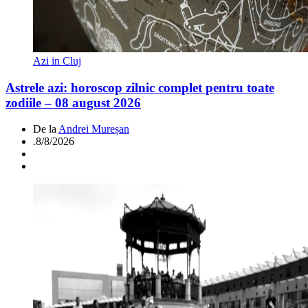
Azi in Cluj
Astrele azi: horoscop zilnic complet pentru toate
zodiile – 08 august 2026
De la
Andrei Mureșan
.
8/8/2026