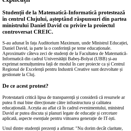
Studenții de la Matematică-Informatică protestează
în centrul Clujului, așteptând răspunsuri din partea
ministrului Daniel David cu privire la proiectul
controversat CREIC.
S-au adunat în fața Auditorium Maximum, unde Ministrul Educației,
Daniel David, ia parte la o conferință pe teme educaționale.
Aproximativ câteva zeci de studenți de la Facultatea de Matematică-
Informatică din cadrul Universității Babeș-Bolyai (UBB) și-au
exprimat nemulțumirea față de modul în care proiecte ca și Centrul
Regional de Excelență pentru Industrii Creative sunt dezvoltate și
gestionate la Cluj.
De ce acest protest?
Protestatarii critică lipsa de transparență și consideră că resursele ar
putea fi mai bine direcționate către infrastructura și calitatea
educațională. Aceștia au aflat că în cadrul evenimentului, ministrul
David ar putea discuta și planuri legate de educație și cercetare
aplicată, aspecte esențiale pentru viitoarea generație de IT-iști.
Unul dintre studenții prezenți a afirmat: "Nu dorim decât claritate,