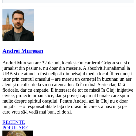
Andrei Mureșan
Andrei Mureșan are 32 de ani, locuiește în cartierul Grigorescu și e
jurnalist din pasiune, nu doar din meserie. A absolvit Jurnalismul la
UBB și de atunci a fost nelipsit din peisajul media local. Îl recunoști
ușor prin centrul orașului – are mereu un carnețel în buzunar, un aer
atent și o cafea de la vreo cafenea locală în mână. Scrie clar, fără
floricele, dar cu empatie. E interesat de tot ce mișcă în Cluj: inițiative
civice, proiecte urbanistice, dar și povești aparent banale care spun
multe despre spiritul orașului. Pentru Andrei, azi în Cluj nu e doar
un job – e o responsabilitate față de orașul în care s-a născut și pe
care vrea să-l vadă mai bun, zi de zi.
RECENTE
POPULARE