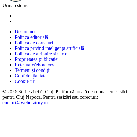
Urmărește-ne
Despre noi
Politica editorială
Politica de corecturi
Politica privind inteligența artificială
Politica de atribuire și surse
Proprietatea publicației
Rețeaua Weboratory
Termeni și condiții
Confidențialitate
Cookie-uri
©
2026
Știrile zilei în Cluj
. Platformă locală de cunoaștere și știri
pentru
Cluj-Napoca
. Pentru sesizări sau corecturi:
contact@weboratory.ro
.