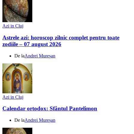
Azi in Cluj
Astrele azi: horoscop zilnic complet pentru toate
zodiile – 07 august 2026
De la
Andrei Mureșan
Azi in Cluj
Calendar ortodox: Sfântul Pantelimon
De la
Andrei Mureșan