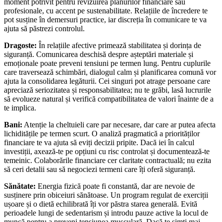
moment potrivit pentru revizuirea planurilor financiare sau
profesionale, cu accent pe sustenabilitate. Relațiile de încredere te
pot susține în demersuri practice, iar discreția în comunicare te va
ajuta să păstrezi controlul.
Dragoste:
În relațiile afective primează stabilitatea și dorința de
siguranță. Comunicarea deschisă despre așteptări materiale și
emoționale poate preveni tensiuni pe termen lung. Pentru cuplurile
care traversează schimbări, dialogul calm și planificarea comună vor
ajuta la consolidarea legăturii. Cei singuri pot atrage persoane care
apreciază seriozitatea și responsabilitatea; nu te grăbi, lasă lucrurile
să evolueze natural și verifică compatibilitatea de valori înainte de a
te implica.
Bani:
Atenție la cheltuieli care par necesare, dar care ar putea afecta
lichiditățile pe termen scurt. O analiză pragmatică a priorităților
financiare te va ajuta să eviți decizii pripite. Dacă iei în calcul
investiții, axează-te pe opțiuni cu risc controlat și documentează-te
temeinic. Colaborările financiare cer claritate contractuală; nu ezita
să ceri detalii sau să negociezi termeni care îți oferă siguranță.
Sănătate:
Energia fizică poate fi constantă, dar are nevoie de
susținere prin obiceiuri sănătoase. Un program regulat de exerciții
ușoare și o dietă echilibrată îți vor păstra starea generală. Evită
perioadele lungi de sedentarism și introdu pauze active la locul de
muncă pentru a preveni tensiunea musculară. Dacă te simți mai