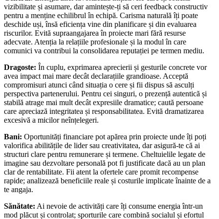
vizibilitate și asumare, dar amintește-ți să ceri feedback constructiv
pentru a menține echilibrul în echipă. Carisma naturală îți poate
deschide uși, însă eficiența vine din planificare și din evaluarea
riscurilor. Evită supraangajarea în proiecte mari fără resurse
adecvate. Atenția la relațiile profesionale și la modul în care
comunici va contribui la consolidarea reputației pe termen mediu.
Dragoste:
În cuplu, exprimarea aprecierii și gesturile concrete vor
avea impact mai mare decât declarațiile grandioase. Acceptă
compromisuri atunci când situația o cere și fii dispus să asculți
perspectiva partenerului. Pentru cei singuri, o prezență autentică și
stabilă atrage mai mult decât expresiile dramatice; caută persoane
care apreciază integritatea și responsabilitatea. Evită dramatizarea
excesivă a micilor neînțelegeri.
Bani:
Oportunități financiare pot apărea prin proiecte unde îți poți
valorifica abilitățile de lider sau creativitatea, dar asigură-te că ai
structuri clare pentru remunerare și termene. Cheltuielile legate de
imagine sau dezvoltare personală pot fi justificate dacă au un plan
clar de rentabilitate. Fii atent la ofertele care promit recompense
rapide; analizează beneficiile reale și costurile implicate înainte de a
te angaja.
Sănătate:
Ai nevoie de activități care îți consume energia într-un
mod plăcut și controlat; sporturile care combină socialul și efortul