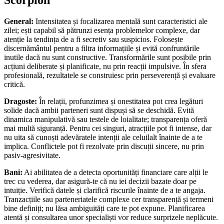
General:
Intensitatea și focalizarea mentală sunt caracteristici ale
zilei; ești capabil să pătrunzi esența problemelor complexe, dar
atenție la tendința de a fi secretiv sau suspicios. Folosește
discernământul pentru a filtra informațiile și evită confruntările
inutile dacă nu sunt constructive. Transformările sunt posibile prin
acțiuni deliberate și planificate, nu prin reacții impulsive. În sfera
profesională, rezultatele se construiesc prin perseverență și evaluare
critică.
Dragoste:
În relații, profunzimea și onestitatea pot crea legături
solide dacă ambii parteneri sunt dispuși să se deschidă. Evită
dinamica manipulativă sau testele de loialitate; transparența oferă
mai multă siguranță. Pentru cei singuri, atracțiile pot fi intense, dar
nu uita să cunoști adevăratele intenții ale celuilalt înainte de a te
implica. Conflictele pot fi rezolvate prin discuții sincere, nu prin
pasiv-agresivitate.
Bani:
Ai abilitatea de a detecta oportunități financiare care alții le
trec cu vederea, dar asigură-te că nu iei decizii bazate doar pe
intuiție. Verifică datele și clarifică riscurile înainte de a te angaja.
Tranzacțiile sau parteneriatele complexe cer transparență și termeni
bine definiți; nu lăsa ambiguități care te pot expune. Planificarea
atentă și consultarea unor specialiști vor reduce surprizele neplăcute.