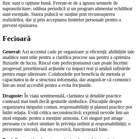
fizic sunt o opțiune bună. Ferește-te de a ignora semnele de
suprasolicitare; odihna periodică și un program alimentar echilibrat
sunt esențiale. Starea psihică se susține prin recunoașterea
realizărilor, dar și prin acceptarea limitelor personale pentru a
preveni epuizarea.
Fecioară
General:
Azi accentul cade pe organizare și eficiență; abilitățile tale
analitice sunt utile pentru a clarifica procese sau pentru a optimiza
fluxurile de lucru. Riscul este perfecționismul care poate încetini
progresul; prioritizează acțiunile cu impact real și amână rafinările
pentru etape ulterioare. Colaborările pot beneficia de metoda și
capacitatea ta de a structura informația, dar asigură-te că comunici
într-un mod accesibil pentru a evita fricțiunile.
Dragoste:
În viața sentimentală, claritatea și detaliile practice
contează mai mult decât gesturile simbolice. Discuțiile despre
organizarea timpului comun, responsabilități și planuri practice pot
întări relația. Evită critica neconstructivă; exprimă nevoile într-un
mod empatic pentru a menține armonia. Cei singuri pot atrage
persoane cu valori similare în privința ordinii și responsabilității; o
prezentare sinceră, dar nu excesivă, funcționează bine.