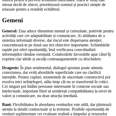
stresat decât de obicei, prioritizează somnul și practici simple de
relaxare pentru a restabili echilibrul.
Gemeni
General:
Ziua aduce dinamism mental și curiozitate, potrivite pentru
activități care cer adaptabilitate și comunicare. Ai abilitatea de a
sintetiza informații diverse, dar riscul este dispersarea atenției;
concentrează-te pe două sau trei obiective importante. Schimbările
rapide pot oferi oportunități, însă verificarea corectitudinii
informațiilor rămâne esențială. Colaborările favorabile apar când îți
exprimi clar ideile și asculți contraargumentele cu deschidere.
Dragoste:
În plan sentimental, dialogul spontan poate stimula
conexiunea, dar evită abordările superficiale care nu clarifică
intențiile. Pentru cupluri, momentele de sinceritate constructivă pot
rezolva mici neînțelegeri, atâta timp cât nu se transformă în critici.
Cei singuri pot întâlni persoane interesante în contexte sociale sau
intelectuale, important fiind să urmărești compatibilitatea la nivel de
valori și comunicare, nu doar atracția imediată.
Bani:
Flexibilitatea în abordarea veniturilor este utilă, dar păstrează
atenția la detalii contractuale și la termene. Posibile oportunități de
venituri suplimentare cer evaluare realistă a timpului și resurselor