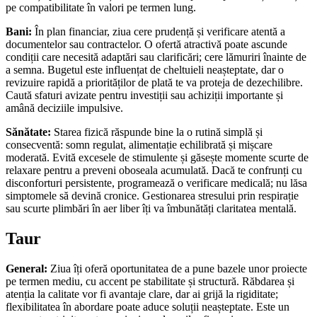
pe compatibilitate în valori pe termen lung.
Bani:
În plan financiar, ziua cere prudență și verificare atentă a
documentelor sau contractelor. O ofertă atractivă poate ascunde
condiții care necesită adaptări sau clarificări; cere lămuriri înainte de
a semna. Bugetul este influențat de cheltuieli neașteptate, dar o
revizuire rapidă a priorităților de plată te va proteja de dezechilibre.
Caută sfaturi avizate pentru investiții sau achiziții importante și
amână deciziile impulsive.
Sănătate:
Starea fizică răspunde bine la o rutină simplă și
consecventă: somn regulat, alimentație echilibrată și mișcare
moderată. Evită excesele de stimulente și găsește momente scurte de
relaxare pentru a preveni oboseala acumulată. Dacă te confrunți cu
disconforturi persistente, programează o verificare medicală; nu lăsa
simptomele să devină cronice. Gestionarea stresului prin respirație
sau scurte plimbări în aer liber îți va îmbunătăți claritatea mentală.
Taur
General:
Ziua îți oferă oportunitatea de a pune bazele unor proiecte
pe termen mediu, cu accent pe stabilitate și structură. Răbdarea și
atenția la calitate vor fi avantaje clare, dar ai grijă la rigiditate;
flexibilitatea în abordare poate aduce soluții neașteptate. Este un