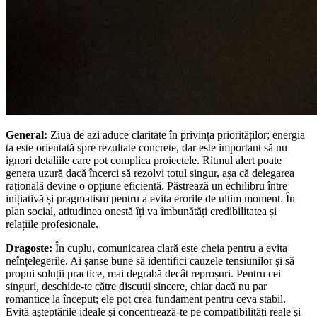
General:
Ziua de azi aduce claritate în privința priorităților; energia
ta este orientată spre rezultate concrete, dar este important să nu
ignori detaliile care pot complica proiectele. Ritmul alert poate
genera uzură dacă încerci să rezolvi totul singur, așa că delegarea
rațională devine o opțiune eficientă. Păstrează un echilibru între
inițiativă și pragmatism pentru a evita erorile de ultim moment. În
plan social, atitudinea onestă îți va îmbunătăți credibilitatea și
relațiile profesionale.
Dragoste:
În cuplu, comunicarea clară este cheia pentru a evita
neînțelegerile. Ai șanse bune să identifici cauzele tensiunilor și să
propui soluții practice, mai degrabă decât reproșuri. Pentru cei
singuri, deschide-te către discuții sincere, chiar dacă nu par
romantice la început; ele pot crea fundament pentru ceva stabil.
Evită așteptările ideale și concentrează-te pe compatibilități reale și