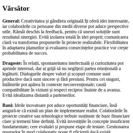
Vărsător
General:
Creativitatea și gândirea originală îți oferă idei interesante,
iar colaborările cu persoane din medii diverse pot aduce perspective
utile. Rămâi deschis la feedback, pentru că uneori soluțiile sunt
rezultatul sinergiei. Evită izolarea totală în idei proprii; comunicarea
clară va transforma propunerile în proiecte realizabile. Flexibilitatea
în adaptarea planurilor și evaluarea consecințelor practice vor crește
probabilitatea de succes.
Dragoste:
În relații, spontaneitatea intelectuală și curiozitatea pot
aprinde interesul, dar ai grijă să nu neglijezi partea emoțională a
legăturii. Dialogurile despre valori și scopuri comune sunt
productive dacă sunt sincere și fără presiuni. Pentru cei singuri,
întâlnirile pot apărea în contexte neconvenționale; caută
compatibilitate în viziuni și respect reciproc înainte de a avansa.
Evită idealizarea distantă a partenerilor.
Bani:
Ideile inovatoare pot aduce oportunități financiare, însă
asigură-te că există un plan de implementare realist. Colaborările în
proiecte creative sau tehnologice trebuie susținute de baze financiare
clare și termeni bine definiți. Evită investițiile în concepte insuficient
fundamentate; cere evaluări și propune etape de testare. Gestionarea
resurselor în mod colaborativ poate fi eficientă dacă există