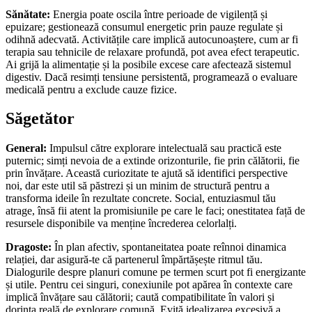
Sănătate:
Energia poate oscila între perioade de vigilență și
epuizare; gestionează consumul energetic prin pauze regulate și
odihnă adecvată. Activitățile care implică autocunoaștere, cum ar fi
terapia sau tehnicile de relaxare profundă, pot avea efect terapeutic.
Ai grijă la alimentație și la posibile excese care afectează sistemul
digestiv. Dacă resimți tensiune persistentă, programează o evaluare
medicală pentru a exclude cauze fizice.
Săgetător
General:
Impulsul către explorare intelectuală sau practică este
puternic; simți nevoia de a extinde orizonturile, fie prin călătorii, fie
prin învățare. Această curiozitate te ajută să identifici perspective
noi, dar este util să păstrezi și un minim de structură pentru a
transforma ideile în rezultate concrete. Social, entuziasmul tău
atrage, însă fii atent la promisiunile pe care le faci; onestitatea față de
resursele disponibile va menține încrederea celorlalți.
Dragoste:
În plan afectiv, spontaneitatea poate reînnoi dinamica
relației, dar asigură-te că partenerul împărtășește ritmul tău.
Dialogurile despre planuri comune pe termen scurt pot fi energizante
și utile. Pentru cei singuri, conexiunile pot apărea în contexte care
implică învățare sau călătorii; caută compatibilitate în valori și
dorința reală de explorare comună. Evită idealizarea excesivă a