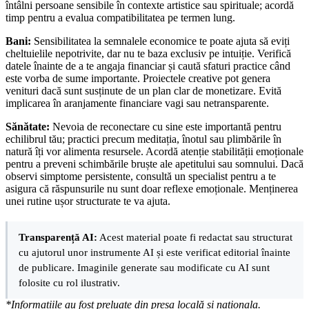
întâlni persoane sensibile în contexte artistice sau spirituale; acordă
timp pentru a evalua compatibilitatea pe termen lung.
Bani:
Sensibilitatea la semnalele economice te poate ajuta să eviți
cheltuielile nepotrivite, dar nu te baza exclusiv pe intuiție. Verifică
datele înainte de a te angaja financiar și caută sfaturi practice când
este vorba de sume importante. Proiectele creative pot genera
venituri dacă sunt susținute de un plan clar de monetizare. Evită
implicarea în aranjamente financiare vagi sau netransparente.
Sănătate:
Nevoia de reconectare cu sine este importantă pentru
echilibrul tău; practici precum meditația, înotul sau plimbările în
natură îți vor alimenta resursele. Acordă atenție stabilității emoționale
pentru a preveni schimbările bruște ale apetitului sau somnului. Dacă
observi simptome persistente, consultă un specialist pentru a te
asigura că răspunsurile nu sunt doar reflexe emoționale. Menținerea
unei rutine ușor structurate te va ajuta.
Transparență AI:
Acest material poate fi redactat sau structurat
cu ajutorul unor instrumente AI și este verificat editorial înainte
de publicare. Imaginile generate sau modificate cu AI sunt
folosite cu rol ilustrativ.
*Informațiile au fost preluate din presa locală și naționala.