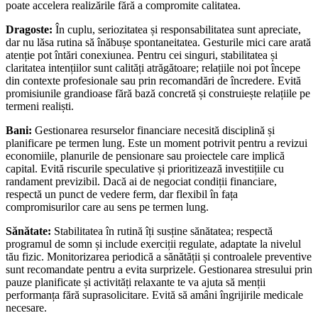
poate accelera realizările fără a compromite calitatea.
Dragoste:
În cuplu, seriozitatea și responsabilitatea sunt apreciate,
dar nu lăsa rutina să înăbușe spontaneitatea. Gesturile mici care arată
atenție pot întări conexiunea. Pentru cei singuri, stabilitatea și
claritatea intențiilor sunt calități atrăgătoare; relațiile noi pot începe
din contexte profesionale sau prin recomandări de încredere. Evită
promisiunile grandioase fără bază concretă și construiește relațiile pe
termeni realiști.
Bani:
Gestionarea resurselor financiare necesită disciplină și
planificare pe termen lung. Este un moment potrivit pentru a revizui
economiile, planurile de pensionare sau proiectele care implică
capital. Evită riscurile speculative și prioritizează investițiile cu
randament previzibil. Dacă ai de negociat condiții financiare,
respectă un punct de vedere ferm, dar flexibil în fața
compromisurilor care au sens pe termen lung.
Sănătate:
Stabilitatea în rutină îți susține sănătatea; respectă
programul de somn și include exerciții regulate, adaptate la nivelul
tău fizic. Monitorizarea periodică a sănătății și controalele preventive
sunt recomandate pentru a evita surprizele. Gestionarea stresului prin
pauze planificate și activități relaxante te va ajuta să menții
performanța fără suprasolicitare. Evită să amâni îngrijirile medicale
necesare.