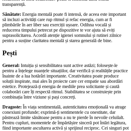
transparență.
Sănătate:
Energia mentală poate fi intensă, de aceea este important
să incluzi activități care rup ritmul și refac energia, cum ar fi
plimbările în aer liber sau exerciții ușoare. Odihna vocală și
reducerea timpului petrecut pe dispozitive te vor ajuta să eviți
suprasolicitarea. Acordă atenție igienei somnului și rutinei zilnice
pentru a susține claritatea mentală și starea generală de bine.
Pești
General:
Intuiția și sensibilitatea sunt active astăzi; folosește-le
pentru a înțelege nuanțele situațiilor, dar verifică și realitățile practice
înainte de a lua hotărâri importante. Creativitatea poate produce
soluții inspirate, mai ales în proiecte care cer empatie sau abordări
estetice. Protejează-ți energia de mediile prea solicitante și caută
colaborări care îți respectă ritmul. Stabilitatea se construiește prin
combinația între viziune și pași concreți.
Dragoste:
În viața sentimentală, autenticitatea emoțională va atrage
conexiuni profunde; exprimă-ți sentimentele cu onestitate, dar
păstrează limite sănătoase pentru a nu te pierde în nevoile celuilalt.
Pentru cupluri, momentele de împărtășire sinceră pot întări legătura,
fiind importante ascultarea activă și sprijinul reciproc. Cei singuri pot