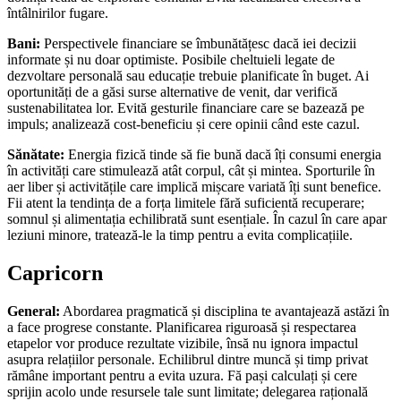
întâlnirilor fugare.
Bani:
Perspectivele financiare se îmbunătățesc dacă iei decizii
informate și nu doar optimiste. Posibile cheltuieli legate de
dezvoltare personală sau educație trebuie planificate în buget. Ai
oportunități de a găsi surse alternative de venit, dar verifică
sustenabilitatea lor. Evită gesturile financiare care se bazează pe
impuls; analizează cost-beneficiu și cere opinii când este cazul.
Sănătate:
Energia fizică tinde să fie bună dacă îți consumi energia
în activități care stimulează atât corpul, cât și mintea. Sporturile în
aer liber și activitățile care implică mișcare variată îți sunt benefice.
Fii atent la tendința de a forța limitele fără suficientă recuperare;
somnul și alimentația echilibrată sunt esențiale. În cazul în care apar
leziuni minore, tratează-le la timp pentru a evita complicațiile.
Capricorn
General:
Abordarea pragmatică și disciplina te avantajează astăzi în
a face progrese constante. Planificarea riguroasă și respectarea
etapelor vor produce rezultate vizibile, însă nu ignora impactul
asupra relațiilor personale. Echilibrul dintre muncă și timp privat
rămâne important pentru a evita uzura. Fă pași calculați și cere
sprijin acolo unde resursele tale sunt limitate; delegarea rațională