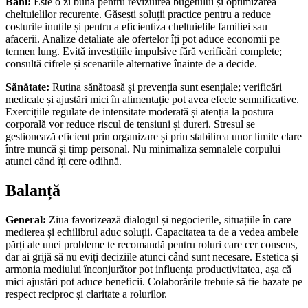
Bani:
Este o zi bună pentru revizuirea bugetului și optimizarea
cheltuielilor recurente. Găsești soluții practice pentru a reduce
costurile inutile și pentru a eficientiza cheltuielile familiei sau
afacerii. Analize detaliate ale ofertelor îți pot aduce economii pe
termen lung. Evită investițiile impulsive fără verificări complete;
consultă cifrele și scenariile alternative înainte de a decide.
Sănătate:
Rutina sănătoasă și prevenția sunt esențiale; verificări
medicale și ajustări mici în alimentație pot avea efecte semnificative.
Exercițiile regulate de intensitate moderată și atenția la postura
corporală vor reduce riscul de tensiuni și dureri. Stresul se
gestionează eficient prin organizare și prin stabilirea unor limite clare
între muncă și timp personal. Nu minimaliza semnalele corpului
atunci când îți cere odihnă.
Balanță
General:
Ziua favorizează dialogul și negocierile, situațiile în care
medierea și echilibrul aduc soluții. Capacitatea ta de a vedea ambele
părți ale unei probleme te recomandă pentru roluri care cer consens,
dar ai grijă să nu eviți deciziile atunci când sunt necesare. Estetica și
armonia mediului înconjurător pot influența productivitatea, așa că
mici ajustări pot aduce beneficii. Colaborările trebuie să fie bazate pe
respect reciproc și claritate a rolurilor.