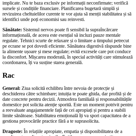
implicate. Nu te baza exclusiv pe informații neconfirmate; verifică
sursele și condițiile financiare. Planificarea bugetară simplă și
revizuirea cheltuielilor curente te vor ajuta să menții stabilitatea și să
identifici unde poți economisi sau reinvesti.
Sănătate:
Sistemul nervos poate fi sensibil la supraîncărcare
informațională, de aceea este esențial să incluzi pauze mentale
regulate. Tehnici scurte de relaxare și o limitare a timpului petrecut
pe ecrane se pot dovedi eficiente. Sănătatea digestivă răspunde bine
la alimente ușoare și mese regulate; evită excesele care pot conduce
la disconfort. Mișcarea moderată, în special activități care stimulează
coordonarea, îți va susține starea generală.
Rac
General:
Ziua solicită echilibru între nevoia de protecție și
deschiderea către schimbare; intuiția te poate ghida, dar profită și de
date concrete pentru decizii. Atmosfera familială și responsabilitățile
domestice pot solicita atenție sporită. Este un moment potrivit pentru
a reevaluate angajamentele față de cei apropiați și pentru a stabili
limite sănătoase. Stabilitatea emoțională îți va spori capacitatea de a
gestiona provocările practice fără a te suprasolicita.
Dragoste:
În relațiile apropiate, empatia și disponibilitatea de a