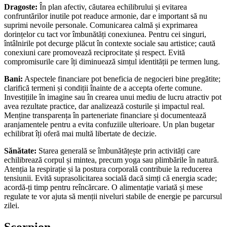
Dragoste:
În plan afectiv, căutarea echilibrului și evitarea
confruntărilor inutile pot readuce armonie, dar e important să nu
suprimi nevoile personale. Comunicarea calmă și exprimarea
dorințelor cu tact vor îmbunătăți conexiunea. Pentru cei singuri,
întâlnirile pot decurge plăcut în contexte sociale sau artistice; caută
conexiuni care promovează reciprocitate și respect. Evită
compromisurile care îți diminuează simțul identității pe termen lung.
Bani:
Aspectele financiare pot beneficia de negocieri bine pregătite;
clarifică termeni și condiții înainte de a accepta oferte comune.
Investițiile în imagine sau în crearea unui mediu de lucru atractiv pot
avea rezultate practice, dar analizează costurile și impactul real.
Menține transparența în parteneriate financiare și documentează
aranjamentele pentru a evita confuziile ulterioare. Un plan bugetar
echilibrat îți oferă mai multă libertate de decizie.
Sănătate:
Starea generală se îmbunătățește prin activități care
echilibrează corpul și mintea, precum yoga sau plimbările în natură.
Atenția la respirație și la postura corporală contribuie la reducerea
tensiunii. Evită suprasolicitarea socială dacă simți că energia scade;
acordă-ți timp pentru reîncărcare. O alimentație variată și mese
regulate te vor ajuta să menții niveluri stabile de energie pe parcursul
zilei.
Scorpion