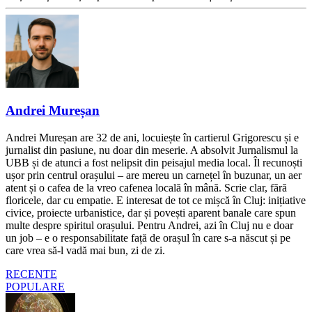
Andrei Mureșan
Andrei Mureșan are 32 de ani, locuiește în cartierul Grigorescu și e
jurnalist din pasiune, nu doar din meserie. A absolvit Jurnalismul la
UBB și de atunci a fost nelipsit din peisajul media local. Îl recunoști
ușor prin centrul orașului – are mereu un carnețel în buzunar, un aer
atent și o cafea de la vreo cafenea locală în mână. Scrie clar, fără
floricele, dar cu empatie. E interesat de tot ce mișcă în Cluj: inițiative
civice, proiecte urbanistice, dar și povești aparent banale care spun
multe despre spiritul orașului. Pentru Andrei, azi în Cluj nu e doar
un job – e o responsabilitate față de orașul în care s-a născut și pe
care vrea să-l vadă mai bun, zi de zi.
RECENTE
POPULARE