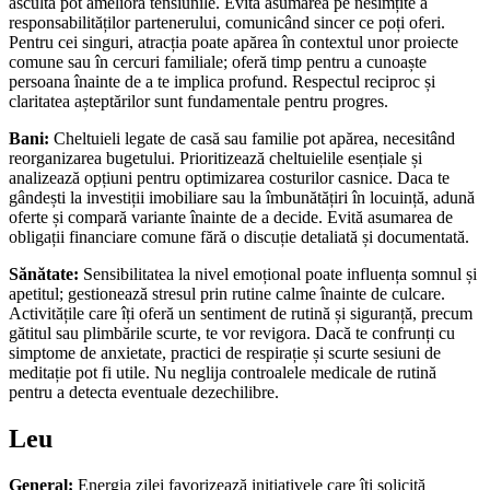
asculta pot ameliora tensiunile. Evită asumarea pe nesimțite a
responsabilităților partenerului, comunicând sincer ce poți oferi.
Pentru cei singuri, atracția poate apărea în contextul unor proiecte
comune sau în cercuri familiale; oferă timp pentru a cunoaște
persoana înainte de a te implica profund. Respectul reciproc și
claritatea așteptărilor sunt fundamentale pentru progres.
Bani:
Cheltuieli legate de casă sau familie pot apărea, necesitând
reorganizarea bugetului. Prioritizează cheltuielile esențiale și
analizează opțiuni pentru optimizarea costurilor casnice. Daca te
gândești la investiții imobiliare sau la îmbunătățiri în locuință, adună
oferte și compară variante înainte de a decide. Evită asumarea de
obligații financiare comune fără o discuție detaliată și documentată.
Sănătate:
Sensibilitatea la nivel emoțional poate influența somnul și
apetitul; gestionează stresul prin rutine calme înainte de culcare.
Activitățile care îți oferă un sentiment de rutină și siguranță, precum
gătitul sau plimbările scurte, te vor revigora. Dacă te confrunți cu
simptome de anxietate, practici de respirație și scurte sesiuni de
meditație pot fi utile. Nu neglija controalele medicale de rutină
pentru a detecta eventuale dezechilibre.
Leu
General:
Energia zilei favorizează inițiativele care îți solicită