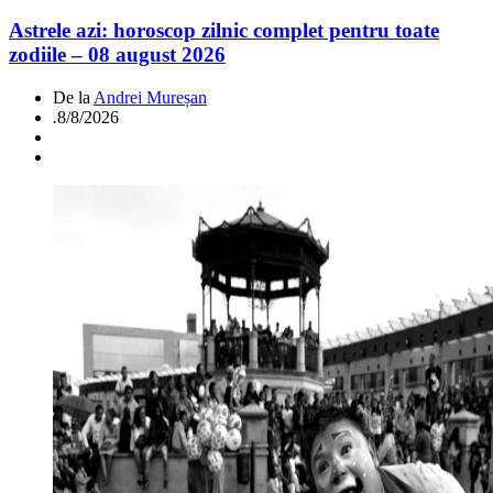
Astrele azi: horoscop zilnic complet pentru toate
zodiile – 08 august 2026
De la
Andrei Mureșan
.
8/8/2026