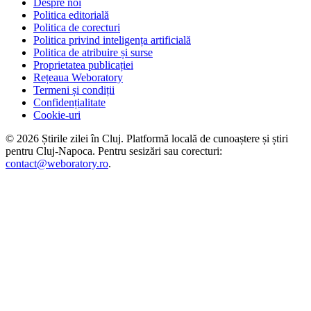
Despre noi
Politica editorială
Politica de corecturi
Politica privind inteligența artificială
Politica de atribuire și surse
Proprietatea publicației
Rețeaua Weboratory
Termeni și condiții
Confidențialitate
Cookie-uri
©
2026
Știrile zilei în Cluj
. Platformă locală de cunoaștere și știri
pentru
Cluj-Napoca
. Pentru sesizări sau corecturi:
contact@weboratory.ro
.