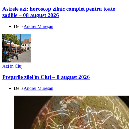
Astrele azi: horoscop zilnic complet pentru toate
zodiile – 08 august 2026
De la
Andrei Mureșan
Azi in Cluj
Prețurile zilei în Cluj – 8 august 2026
De la
Andrei Mureșan