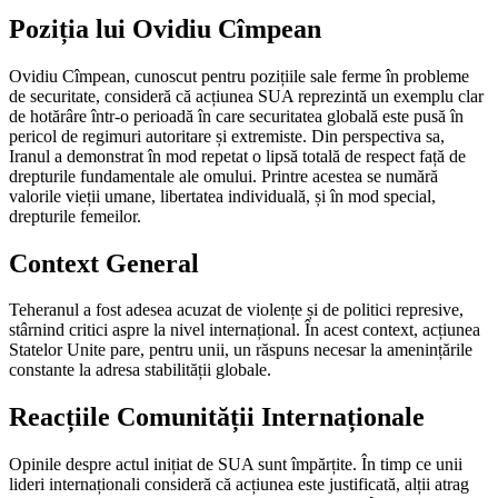
Poziția lui Ovidiu Cîmpean
Ovidiu Cîmpean, cunoscut pentru pozițiile sale ferme în probleme
de securitate, consideră că acțiunea SUA reprezintă un exemplu clar
de hotărâre într-o perioadă în care securitatea globală este pusă în
pericol de regimuri autoritare și extremiste. Din perspectiva sa,
Iranul a demonstrat în mod repetat o lipsă totală de respect față de
drepturile fundamentale ale omului. Printre acestea se numără
valorile vieții umane, libertatea individuală, și în mod special,
drepturile femeilor.
Context General
Teheranul a fost adesea acuzat de violențe și de politici represive,
stârnind critici aspre la nivel internațional. În acest context, acțiunea
Statelor Unite pare, pentru unii, un răspuns necesar la amenințările
constante la adresa stabilității globale.
Reacțiile Comunității Internaționale
Opinile despre actul inițiat de SUA sunt împărțite. În timp ce unii
lideri internaționali consideră că acțiunea este justificată, alții atrag