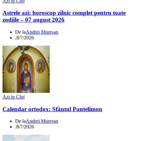
Azi in Cluj
Astrele azi: horoscop zilnic complet pentru toate
zodiile – 07 august 2026
De la
Andrei Mureșan
.
8/7/2026
Azi in Cluj
Calendar ortodox: Sfântul Pantelimon
De la
Andrei Mureșan
.
8/7/2026