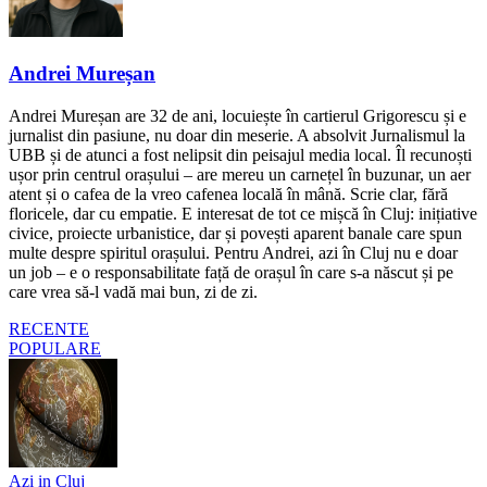
Andrei Mureșan
Andrei Mureșan are 32 de ani, locuiește în cartierul Grigorescu și e
jurnalist din pasiune, nu doar din meserie. A absolvit Jurnalismul la
UBB și de atunci a fost nelipsit din peisajul media local. Îl recunoști
ușor prin centrul orașului – are mereu un carnețel în buzunar, un aer
atent și o cafea de la vreo cafenea locală în mână. Scrie clar, fără
floricele, dar cu empatie. E interesat de tot ce mișcă în Cluj: inițiative
civice, proiecte urbanistice, dar și povești aparent banale care spun
multe despre spiritul orașului. Pentru Andrei, azi în Cluj nu e doar
un job – e o responsabilitate față de orașul în care s-a născut și pe
care vrea să-l vadă mai bun, zi de zi.
RECENTE
POPULARE
Azi in Cluj