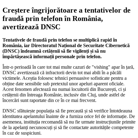
Creștere îngrijorătoare a tentativelor de
fraudă prin telefon în România,
avertizează DNSC
Tentativele de fraudă prin telefon se multiplică rapid în
România, iar Directoratul Național de Securitate Cibernetică
(DNSC) îndeamnă cetățenii să fie vigilenți și să nu
împărtășească informații personale prin telefon.
Într-o perioadă în care tot mai multe cazuri de "vishing" apar în țară,
DNSC avertizează că infractorii devin tot mai abili în a păcăli
victimele. Aceștia folosesc tehnici persuasive sofisticate pentru a
obține date sensibile sub pretextul unor apeluri aparent oficiale.
Acest fenomen afectează nu numai locuitorii din București, ci și
cetățenii din întreaga Românie, inclusiv din Cluj, unde astfel de
încercări sunt raportate din ce în ce mai frecvent.
DNSC sfătuiește populația să fie precaută și să verifice întotdeauna
identitatea apelantului înainte de a furniza orice fel de informație. De
asemenea, instituția recomandă să nu fie urmate instrucțiunile primite
de la apelanți necunoscuți și să fie contactate autoritățile competente
în caz de suspiciuni.