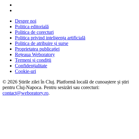
Despre noi
Politica editorială
Politica de corecturi
Politica privind inteligența artificială
Politica de atribuire și surse
Proprietatea publicației
Rețeaua Weboratory
Termeni și condiții
Confidențialitate
Cookie-uri
©
2026
Știrile zilei în Cluj
. Platformă locală de cunoaștere și știri
pentru
Cluj-Napoca
. Pentru sesizări sau corecturi:
contact@weboratory.ro
.