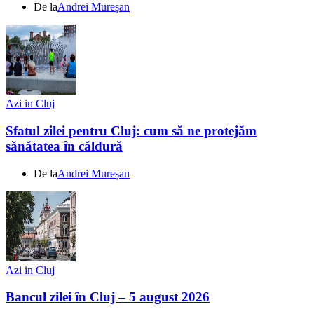
De la
Andrei Mureșan
Azi in Cluj
Sfatul zilei pentru Cluj: cum să ne protejăm
sănătatea în căldură
De la
Andrei Mureșan
Azi in Cluj
Bancul zilei în Cluj – 5 august 2026