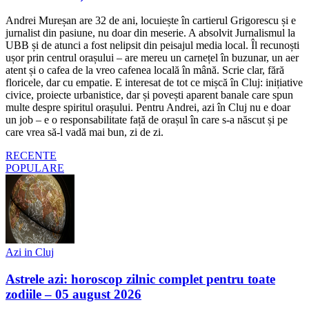
Andrei Mureșan are 32 de ani, locuiește în cartierul Grigorescu și e
jurnalist din pasiune, nu doar din meserie. A absolvit Jurnalismul la
UBB și de atunci a fost nelipsit din peisajul media local. Îl recunoști
ușor prin centrul orașului – are mereu un carnețel în buzunar, un aer
atent și o cafea de la vreo cafenea locală în mână. Scrie clar, fără
floricele, dar cu empatie. E interesat de tot ce mișcă în Cluj: inițiative
civice, proiecte urbanistice, dar și povești aparent banale care spun
multe despre spiritul orașului. Pentru Andrei, azi în Cluj nu e doar
un job – e o responsabilitate față de orașul în care s-a născut și pe
care vrea să-l vadă mai bun, zi de zi.
RECENTE
POPULARE
Azi in Cluj
Astrele azi: horoscop zilnic complet pentru toate
zodiile – 05 august 2026