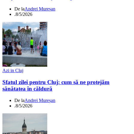
De la
Andrei Mureșan
.
8/5/2026
Azi in Cluj
Sfatul zilei pentru Cluj: cum să ne protejăm
sănătatea în căldură
De la
Andrei Mureșan
.
8/5/2026