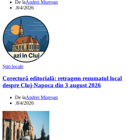
De la
Andrei Mureșan
.
8/4/2026
Știri locale
Corectură editorială: retragem rezumatul local
despre Cluj-Napoca din 3 august 2026
De la
Andrei Mureșan
.
8/4/2026