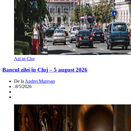
Azi in Cluj
Bancul zilei în Cluj – 5 august 2026
De la
Andrei Mureșan
.
8/5/2026