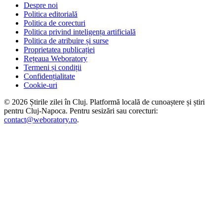
Despre noi
Politica editorială
Politica de corecturi
Politica privind inteligența artificială
Politica de atribuire și surse
Proprietatea publicației
Rețeaua Weboratory
Termeni și condiții
Confidențialitate
Cookie-uri
©
2026
Știrile zilei în Cluj
. Platformă locală de cunoaștere și știri
pentru
Cluj-Napoca
. Pentru sesizări sau corecturi:
contact@weboratory.ro
.