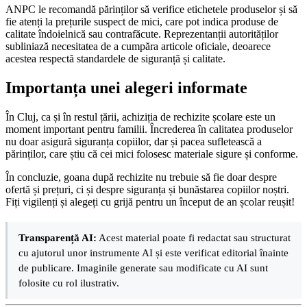
ANPC le recomandă părinților să verifice etichetele produselor și să
fie atenți la prețurile suspect de mici, care pot indica produse de
calitate îndoielnică sau contrafăcute. Reprezentanții autorităților
subliniază necesitatea de a cumpăra articole oficiale, deoarece
acestea respectă standardele de siguranță și calitate.
Importanța unei alegeri informate
În Cluj, ca și în restul țării, achiziția de rechizite școlare este un
moment important pentru familii. Încrederea în calitatea produselor
nu doar asigură siguranța copiilor, dar și pacea sufletească a
părinților, care știu că cei mici folosesc materiale sigure și conforme.
În concluzie, goana după rechizite nu trebuie să fie doar despre
ofertă și prețuri, ci și despre siguranța și bunăstarea copiilor noștri.
Fiți vigilenți și alegeți cu grijă pentru un început de an școlar reușit!
Transparență AI:
Acest material poate fi redactat sau structurat
cu ajutorul unor instrumente AI și este verificat editorial înainte
de publicare. Imaginile generate sau modificate cu AI sunt
folosite cu rol ilustrativ.