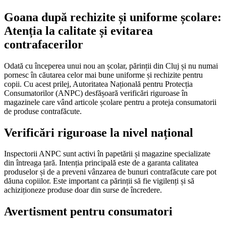
Goana după rechizite și uniforme școlare:
Atenția la calitate și evitarea
contrafacerilor
Odată cu începerea unui nou an școlar, părinții din Cluj și nu numai
pornesc în căutarea celor mai bune uniforme și rechizite pentru
copii. Cu acest prilej, Autoritatea Națională pentru Protecția
Consumatorilor (ANPC) desfășoară verificări riguroase în
magazinele care vând articole școlare pentru a proteja consumatorii
de produse contrafăcute.
Verificări riguroase la nivel național
Inspectorii ANPC sunt activi în papetării și magazine specializate
din întreaga țară. Intenția principală este de a garanta calitatea
produselor și de a preveni vânzarea de bunuri contrafăcute care pot
dăuna copiilor. Este important ca părinții să fie vigilenți și să
achiziționeze produse doar din surse de încredere.
Avertisment pentru consumatori