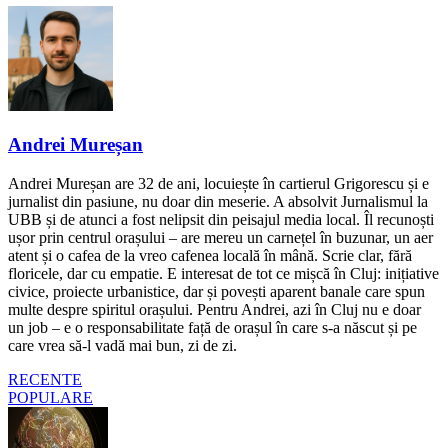
Andrei Mureșan
Andrei Mureșan are 32 de ani, locuiește în cartierul Grigorescu și e
jurnalist din pasiune, nu doar din meserie. A absolvit Jurnalismul la
UBB și de atunci a fost nelipsit din peisajul media local. Îl recunoști
ușor prin centrul orașului – are mereu un carnețel în buzunar, un aer
atent și o cafea de la vreo cafenea locală în mână. Scrie clar, fără
floricele, dar cu empatie. E interesat de tot ce mișcă în Cluj: inițiative
civice, proiecte urbanistice, dar și povești aparent banale care spun
multe despre spiritul orașului. Pentru Andrei, azi în Cluj nu e doar
un job – e o responsabilitate față de orașul în care s-a născut și pe
care vrea să-l vadă mai bun, zi de zi.
RECENTE
POPULARE