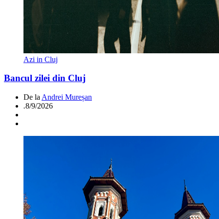
Azi in Cluj
Bancul zilei din Cluj
De la
Andrei Mureșan
.
8/9/2026